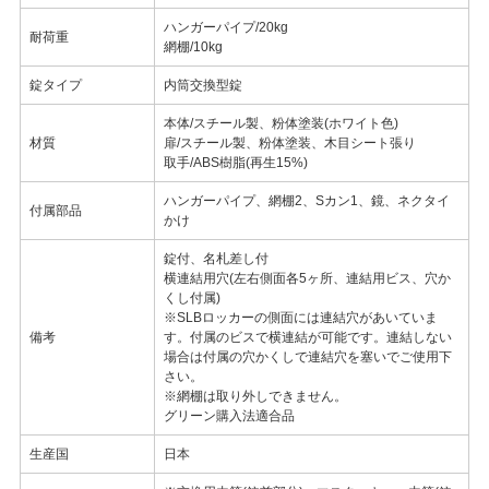
ハンガーパイプ/20kg
耐荷重
網棚/10kg
錠タイプ
内筒交換型錠
本体/スチール製、粉体塗装(ホワイト色)
材質
扉/スチール製、粉体塗装、木目シート張り
取手/ABS樹脂(再生15%)
ハンガーパイプ、網棚2、Sカン1、鏡、ネクタイ
付属部品
かけ
錠付、名札差し付
横連結用穴(左右側面各5ヶ所、連結用ビス、穴か
くし付属)
※SLBロッカーの側面には連結穴があいていま
備考
す。付属のビスで横連結が可能です。連結しない
場合は付属の穴かくしで連結穴を塞いでご使用下
さい。
※網棚は取り外しできません。
グリーン購入法適合品
生産国
日本