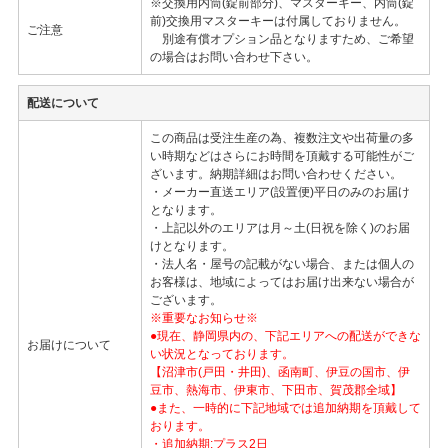
※交換用内筒(錠前部分)、マスターキー、内筒(錠
前)交換用マスターキーは付属しておりません。
ご注意
別途有償オプション品となりますため、ご希望
の場合はお問い合わせ下さい。
配送について
この商品は受注生産の為、複数注文や出荷量の多
い時期などはさらにお時間を頂戴する可能性がご
ざいます。納期詳細はお問い合わせください。
・メーカー直送エリア(設置便)平日のみのお届け
となります。
・上記以外のエリアは月～土(日祝を除く)のお届
けとなります。
・法人名・屋号の記載がない場合、または個人の
お客様は、地域によってはお届け出来ない場合が
ございます。
※重要なお知らせ※
●現在、静岡県内の、下記エリアへの配送ができな
お届けについて
い状況となっております。
【沼津市(戸田・井田)、函南町、伊豆の国市、伊
豆市、熱海市、伊東市、下田市、賀茂郡全域】
●また、一時的に下記地域では追加納期を頂戴して
おります。
・追加納期:プラス2日