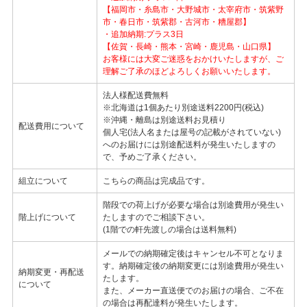
【福岡市・糸島市・大野城市・太宰府市・筑紫野
市・春日市・筑紫郡・古河市・糟屋郡】
・追加納期:プラス3日
【佐賀・長崎・熊本・宮崎・鹿児島・山口県】
お客様には大変ご迷惑をおかけいたしますが、ご
理解ご了承のほどよろしくお願いいたします。
法人様配送費無料
※北海道は1個あたり別途送料2200円(税込)
※沖縄・離島は別途送料お見積り
配送費用について
個人宅(法人名または屋号の記載がされていない)
へのお届けには別途配送料が発生いたしますの
で、予めご了承ください。
組立について
こちらの商品は完成品です。
階段での荷上げが必要な場合は別途費用が発生い
階上げについて
たしますのでご相談下さい。
(1階での軒先渡しの場合は送料無料)
メールでの納期確定後はキャンセル不可となりま
す。納期確定後の納期変更には別途費用が発生い
納期変更・再配送
たします。
について
また、メーカー直送便でのお届けの場合、ご不在
の場合は再配達料が発生いたします。