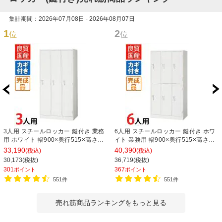
集計期間：2026年07月08日 - 2026年08月07日
1
2
位
位
3人用 スチールロッカー 鍵付き 業務
6人用 スチールロッカー 鍵付き ホワ
用 ホワイト 幅900×奥行515×高さ
イト 業務用 幅900×奥行515×高さ
1790mm【国産】【完成品】 オフィ
1790mm【国産】【完成品】 オフィ
33,190
40,390
(税込)
(税込)
スロッカー 下駄箱 シューズロッカー
スロッカー 下駄箱 シューズロッカー
30,173(税抜)
36,719(税抜)
更衣ロッカー
更衣ロッカー 収納 3列2段
301
367
ポイント
ポイント
551件
551件
売れ筋商品ランキングをもっと見る