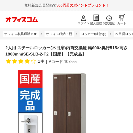
無料新規会員登録で
500円分のポイントプレゼント！
ログイン
購入履歴
閲覧履歴
カート
オフィス家具通販TOP
オフィス収納・棚
ロッカー(鍵付き)
木目調ロッ
2人用 スチールロッカー(木目扉)内筒交換錠 幅600×奥行515×高さ
1800mm/SE-SLB-2-T2【国産】【完成品】
1件
Pコード:107855