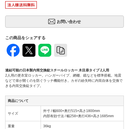
この商品をシェアする
連結可能の日本製内筒交換錠スチールロッカー 木目扉タイプ 2人用
2人用の更衣室ロッカー。ハンガーパイプ、網棚、鏡などを標準搭載。地震
などで扉が開くのを防ぐラッチ機能付き。カギの紛失時に内筒自体を交換で
きる内筒交換錠タイプ。
商品について
外寸 / 幅600×奥行515×高さ1800mm
サイズ
内部有効寸法 / 幅258×奥行436×高さ1685mm
重量
36kg