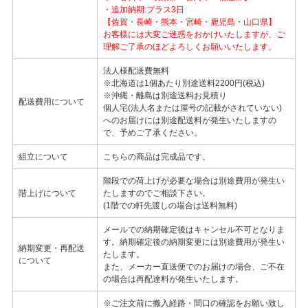
・追加納期:プラス3日
【佐賀・長崎・熊本・宮崎・鹿児島・山口県】
お客様には大変ご迷惑をおかけいたしますが、ご
理解ご了承のほどよろしくお願いいたします。
法人様配送費無料
※北海道は1個あたり別途送料2200円(税込)
※沖縄・離島は別途送料お見積り
配送費用について
個人宅(法人名または屋号の記載がされていない)
へのお届けには別途配送料が発生いたしますの
で、予めご了承ください。
組立について
こちらの商品は完成品です。
階段での荷上げが必要な場合は別途費用が発生い
階上げについて
たしますのでご相談下さい。
(1階での軒先渡しの場合は送料無料)
メールでの納期確定後はキャンセル不可となりま
す。納期確定後の納期変更には別途費用が発生い
納期変更・再配送
たします。
について
また、メーカー直送便でのお届けの場合、ご不在
の場合は再配達料が発生いたします。
※ご注文前に搬入経路・間口の確認をお願い致し