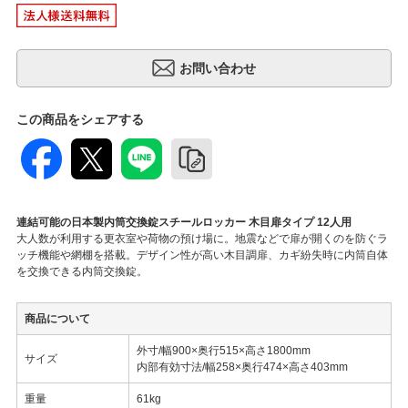
この商品をシェアする
連結可能の日本製内筒交換錠スチールロッカー 木目扉タイプ 12人用
大人数が利用する更衣室や荷物の預け場に。地震などで扉が開くのを防ぐラ
ッチ機能や網棚を搭載。デザイン性が高い木目調扉、カギ紛失時に内筒自体
を交換できる内筒交換錠。
商品について
外寸/幅900×奥行515×高さ1800mm
サイズ
内部有効寸法/幅258×奥行474×高さ403mm
重量
61kg