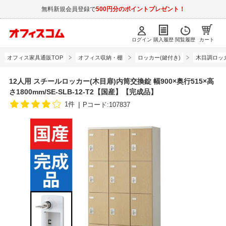
無料新規会員登録で
500円分のポイントプレゼント！
ログイン
購入履歴
閲覧履歴
カート
オフィス家具通販TOP
オフィス収納・棚
ロッカー(鍵付き)
木目調ロッ
12人用 スチールロッカー(木目扉)内筒交換錠 幅900×奥行515×高
さ1800mm/SE-SLB-12-T2【国産】【完成品】
1件
Pコード:107837