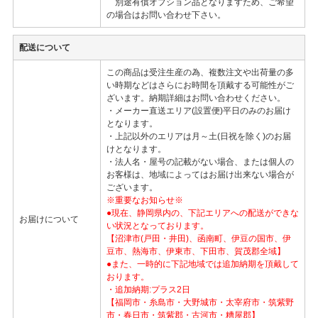
別途有償オプション品となりますため、ご希望
の場合はお問い合わせ下さい。
配送について
この商品は受注生産の為、複数注文や出荷量の多
い時期などはさらにお時間を頂戴する可能性がご
ざいます。納期詳細はお問い合わせください。
・メーカー直送エリア(設置便)平日のみのお届け
となります。
・上記以外のエリアは月～土(日祝を除く)のお届
けとなります。
・法人名・屋号の記載がない場合、または個人の
お客様は、地域によってはお届け出来ない場合が
ございます。
※重要なお知らせ※
●現在、静岡県内の、下記エリアへの配送ができな
お届けについて
い状況となっております。
【沼津市(戸田・井田)、函南町、伊豆の国市、伊
豆市、熱海市、伊東市、下田市、賀茂郡全域】
●また、一時的に下記地域では追加納期を頂戴して
おります。
・追加納期:プラス2日
【福岡市・糸島市・大野城市・太宰府市・筑紫野
市・春日市・筑紫郡・古河市・糟屋郡】