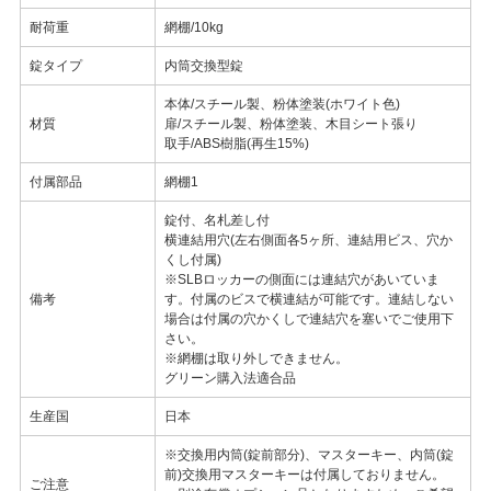
耐荷重
網棚/10kg
錠タイプ
内筒交換型錠
本体/スチール製、粉体塗装(ホワイト色)
材質
扉/スチール製、粉体塗装、木目シート張り
取手/ABS樹脂(再生15%)
付属部品
網棚1
錠付、名札差し付
横連結用穴(左右側面各5ヶ所、連結用ビス、穴か
くし付属)
※SLBロッカーの側面には連結穴があいていま
備考
す。付属のビスで横連結が可能です。連結しない
場合は付属の穴かくしで連結穴を塞いでご使用下
さい。
※網棚は取り外しできません。
グリーン購入法適合品
生産国
日本
※交換用内筒(錠前部分)、マスターキー、内筒(錠
前)交換用マスターキーは付属しておりません。
ご注意