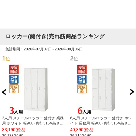
ロッカー(鍵付き)売れ筋商品ランキング
集計期間：2026年07月07日 - 2026年08月06日
1
2
位
位
3人用 スチールロッカー 鍵付き 業務
6人用 スチールロッカー 鍵付き ホワ
用 ホワイト 幅900×奥行515×高さ
イト 業務用 幅900×奥行515×高さ
1790mm【国産】【完成品】 オフィ
1790mm【国産】【完成品】 オフィ
33,190
40,390
(税込)
(税込)
スロッカー 下駄箱 シューズロッカー
スロッカー 下駄箱 シューズロッカー
30,173(税抜)
36,719(税抜)