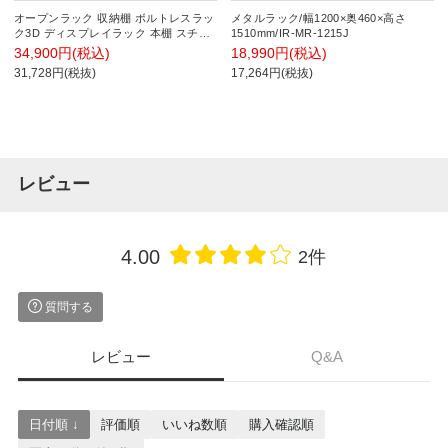
オープンラック 収納棚 ボルトレスラッ
メタルラック/幅1200×奥460×高さ
ク3D ディスプレイラック 本棚 スチー
1510mm/IR-MR-1215J
ル キャスター付き 納棚 棚 シェルフ ガ
34,900円(税込)
18,990円(税込)
レージ 工具箱 ガーデン ミリタリー 持
31,728円(税抜)
17,264円(税抜)
ち運び 幅1290×奥行405×高さ1570mm
レビュー
4.00
2件
質問する
レビュー
Q&A
日付順 ↓
評価順
いいね数順
購入確認順