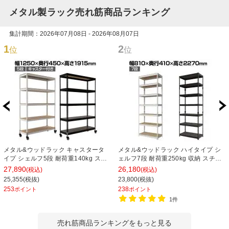
メタル製ラック売れ筋商品ランキング
集計期間：2026年07月08日 - 2026年08月07日
1
2
位
位
メタル&ウッドラック キャスタータ
メタル&ウッドラック ハイタイプ シ
イプ シェルフ5段 耐荷重140kg スチ
ェルフ7段 耐荷重250kg 収納 スチー
ールラック オープンラック リバーシ
ルラック オープンラック リバーシブ
27,890
26,180
(税込)
(税込)
ブル棚 MK-825 収納 幅1250×奥行
ル棚 MK-2287 幅810×奥行410×高さ
25,355(税抜)
23,800(税抜)
450×高さ1915mm
2270mm
253
238
ポイント
ポイント
1件
売れ筋商品ランキングをもっと見る