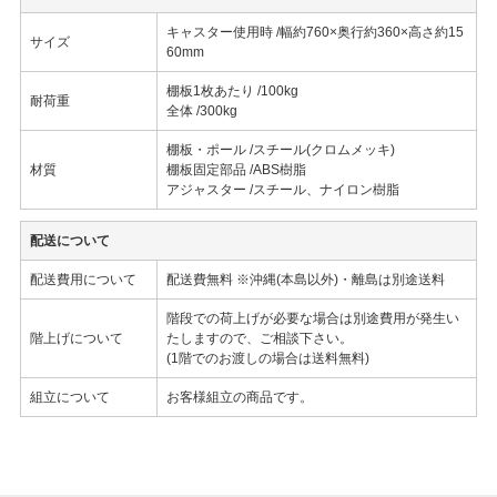
キャスター使用時 /幅約760×奥行約360×高さ約15
サイズ
60mm
棚板1枚あたり /100kg
耐荷重
全体 /300kg
棚板・ポール /スチール(クロムメッキ)
材質
棚板固定部品 /ABS樹脂
アジャスター /スチール、ナイロン樹脂
配送について
配送費用について
配送費無料 ※沖縄(本島以外)・離島は別途送料
階段での荷上げが必要な場合は別途費用が発生い
階上げについて
たしますので、ご相談下さい。
(1階でのお渡しの場合は送料無料)
組立について
お客様組立の商品です。