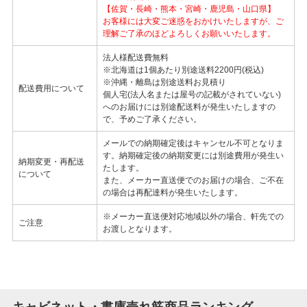
【佐賀・長崎・熊本・宮崎・鹿児島・山口県】
お客様には大変ご迷惑をおかけいたしますが、ご
理解ご了承のほどよろしくお願いいたします。
法人様配送費無料
※北海道は1個あたり別途送料2200円(税込)
※沖縄・離島は別途送料お見積り
配送費用について
個人宅(法人名または屋号の記載がされていない)
へのお届けには別途配送料が発生いたしますの
で、予めご了承ください。
メールでの納期確定後はキャンセル不可となりま
す。納期確定後の納期変更には別途費用が発生い
納期変更・再配送
たします。
について
また、メーカー直送便でのお届けの場合、ご不在
の場合は再配達料が発生いたします。
※メーカー直送便対応地域以外の場合、軒先での
ご注意
お渡しとなります。