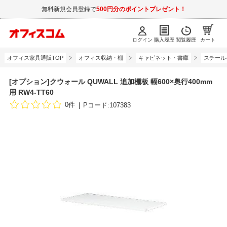
無料新規会員登録で
500円分のポイントプレゼント！
ログイン
購入履歴
閲覧履歴
カート
オフィス家具通販TOP
オフィス収納・棚
キャビネット・書庫
スチール
[オプション]クウォール QUWALL 追加棚板 幅600×奥行400mm
用 RW4-TT60
0件
Pコード:107383