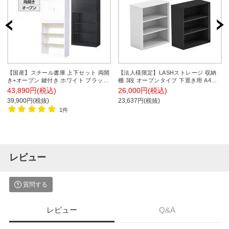
【国産】スチール書庫 上下セット 両開
【法人様限定】LASHストレージ 収納
き+オープン 鍵付き ホワイト ブラック
棚 3段 オープンタイプ 下置き用 A4サ
幅880×奥行380×高さ1860mm スチール
イズ対応 配線穴付き 可動棚 オフィス
43,890円(税込)
26,000円(税込)
キャビネット オフィス 収納 事務所
収納 幅900×奥行450×高さ1070mm
39,900円(税抜)
23,637円(税抜)
1件
レビュー
質問する
レビュー
Q&A