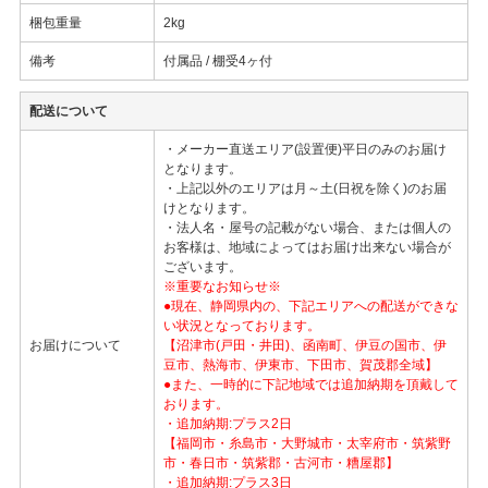
梱包重量
2kg
備考
付属品 / 棚受4ヶ付
配送について
・メーカー直送エリア(設置便)平日のみのお届け
となります。
・上記以外のエリアは月～土(日祝を除く)のお届
けとなります。
・法人名・屋号の記載がない場合、または個人の
お客様は、地域によってはお届け出来ない場合が
ございます。
※重要なお知らせ※
●現在、静岡県内の、下記エリアへの配送ができな
い状況となっております。
お届けについて
【沼津市(戸田・井田)、函南町、伊豆の国市、伊
豆市、熱海市、伊東市、下田市、賀茂郡全域】
●また、一時的に下記地域では追加納期を頂戴して
おります。
・追加納期:プラス2日
【福岡市・糸島市・大野城市・太宰府市・筑紫野
市・春日市・筑紫郡・古河市・糟屋郡】
・追加納期:プラス3日