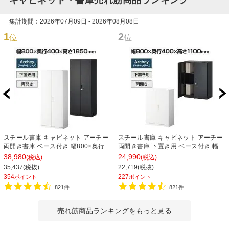
キャビネット・書庫売れ筋商品ランキング
集計期間：2026年07月09日 - 2026年08月08日
1
2
位
位
スチール書庫 キャビネット アーチー
スチール書庫 キャビネット アーチー
両開き書庫 ベース付き 幅800×奥行
両開き書庫 下置き用 ベース付き 幅
400×高さ1850mm
800×奥行400×高さ1100mm
38,980
24,990
(税込)
(税込)
35,437(税抜)
22,719(税抜)
354
227
ポイント
ポイント
821件
821件
売れ筋商品ランキングをもっと見る