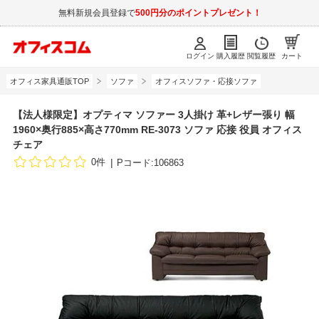
無料新規会員登録で
500円分のポイントプレゼント！
ログイン
購入履歴
閲覧履歴
カート
オフィス家具通販TOP
ソファ
オフィスソファ・応接ソファ
【法人様限定】オプティマ ソファー 3人掛け 革+レザー張り 幅
1960×奥行885×高さ770mm RE-3073 ソファ 応接 役員 オフィス
チェア
0件
Pコード:106863