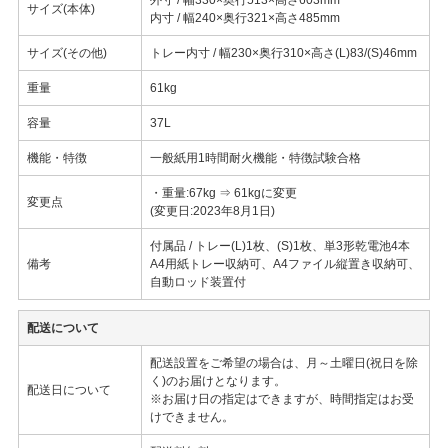
サイズ(本体)
内寸 / 幅240×奥行321×高さ485mm
サイズ(その他)
トレー内寸 / 幅230×奥行310×高さ(L)83/(S)46mm
重量
61kg
容量
37L
機能・特徴
一般紙用1時間耐火機能・特徴試験合格
・重量:67kg ⇒ 61kgに変更
変更点
(変更日:2023年8月1日)
付属品 / トレー(L)1枚、(S)1枚、単3形乾電池4本
備考
A4用紙トレー収納可、A4ファイル縦置き収納可、
自動ロッド装置付
配送について
配送設置をご希望の場合は、月～土曜日(祝日を除
く)のお届けとなります。
配送日について
※お届け日の指定はできますが、時間指定はお受
けできません。