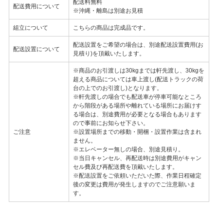
配送料無料
配送費用について
※沖縄・離島は別途お見積
組立について
こちらの商品は完成品です。
配送設置をご希望の場合は、別途配送設置費用(お
配送設置について
見積り)を頂戴いたします。
※商品のお引渡しは30kgまでは軒先渡し、30kgを
超える商品については車上渡し(配送トラックの荷
台の上でのお引渡し)となります。
※軒先渡しの場合でも配送車が停車可能なところ
から階段がある場所や離れている場所にお届けす
る場合は、別途費用が必要となる場合もあります
ので事前にお知らせ下さい。
ご注意
※設置場所までの移動・開梱・設置作業は含まれ
ません。
※エレベーター無しの場合、別途見積り。
※当日キャンセル、再配送時は別途費用がキャン
セル費及び再配送費を頂戴いたします。
※配送設置をご依頼いただいた際、作業日程確定
後の変更は費用が発生しますのでご注意願いま
す。