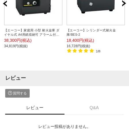
【エーコー】家庭用 小型 耐火金庫 ダ
【エーコー】シリンダー式耐火金
イヤル式 A4用紙収納可 アラーム付
庫/BES-2
き/BSS-A
38,300円(税込)
18,400円(税込)
34,819円(税抜)
16,728円(税抜)
1件
レビュー
質問する
レビュー
Q&A
レビュー投稿がありません。