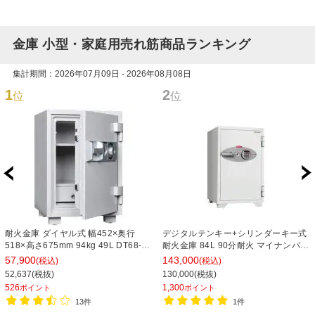
金庫 小型・家庭用売れ筋商品ランキング
集計期間：2026年07月09日 - 2026年08月08日
1
2
位
位
耐火金庫 ダイヤル式 幅452×奥行
デジタルテンキー+シリンダーキー式
518×高さ675mm 94kg 49L DT68-
耐火金庫 84L 90分耐火 マイナンバー
DX【ダイヤセーフ】オフィス 金庫
推奨
57,900
143,000
(税込)
(税込)
事務所 大型金庫 業務用 家庭用金庫
52,637(税抜)
130,000(税抜)
526
1,300
ポイント
ポイント
13件
1件