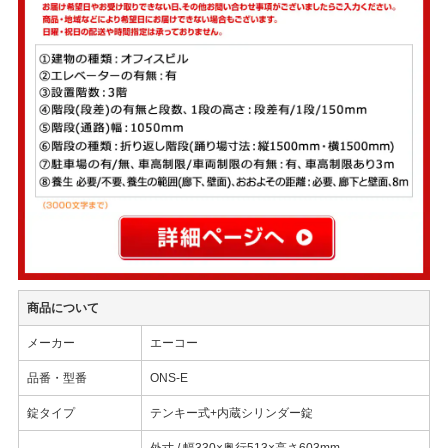
商品について
メーカー
エーコー
品番・型番
ONS-E
錠タイプ
テンキー式+内蔵シリンダー錠
外寸 / 幅330×奥行513×高さ603mm