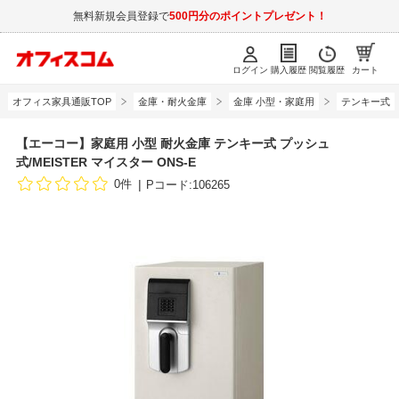
無料新規会員登録で
500円分のポイントプレゼント！
ログイン
購入履歴
閲覧履歴
カート
オフィス家具通販TOP
金庫・耐火金庫
金庫 小型・家庭用
テンキー式
【エーコー】家庭用 小型 耐火金庫 テンキー式 プッシュ
式/MEISTER マイスター ONS-E
0件
Pコード:106265