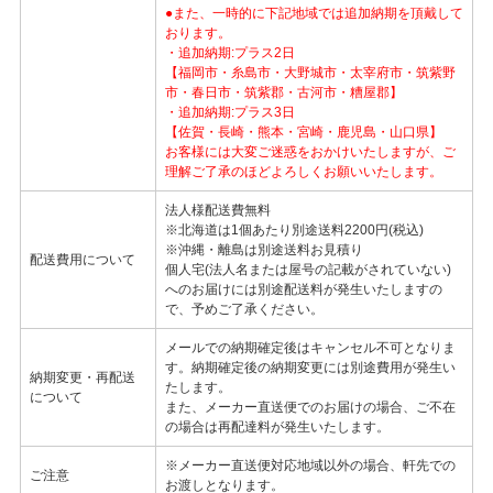
●また、一時的に下記地域では追加納期を頂戴して
おります。
・追加納期:プラス2日
【福岡市・糸島市・大野城市・太宰府市・筑紫野
市・春日市・筑紫郡・古河市・糟屋郡】
・追加納期:プラス3日
【佐賀・長崎・熊本・宮崎・鹿児島・山口県】
お客様には大変ご迷惑をおかけいたしますが、ご
理解ご了承のほどよろしくお願いいたします。
法人様配送費無料
※北海道は1個あたり別途送料2200円(税込)
※沖縄・離島は別途送料お見積り
配送費用について
個人宅(法人名または屋号の記載がされていない)
へのお届けには別途配送料が発生いたしますの
で、予めご了承ください。
メールでの納期確定後はキャンセル不可となりま
す。納期確定後の納期変更には別途費用が発生い
納期変更・再配送
たします。
について
また、メーカー直送便でのお届けの場合、ご不在
の場合は再配達料が発生いたします。
※メーカー直送便対応地域以外の場合、軒先での
ご注意
お渡しとなります。