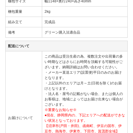
梱包サイズ
幅1148×奥行240×高さ40mm
梱包重量
2kg
組み立て
完成品
備考
グリーン購入法適合品
配送について
この商品は受注生産の為、複数注文や出荷量の多
い時期などはさらにお時間を頂戴する可能性がご
ざいます。納期詳細はお問い合わせください。
・メーカー直送エリア(設置便)平日のみのお届け
となります。
・上記以外のエリアは月～土(日祝を除く)のお届
けとなります。
・法人名・屋号の記載がない場合、または個人の
お客様は、地域によってはお届け出来ない場合が
ございます。
※重要なお知らせ※
●現在、静岡県内の、下記エリアへの配送ができな
お届けについて
い状況となっております。
【沼津市(戸田・井田)、函南町、伊豆の国市、伊
豆市、熱海市、伊東市、下田市、賀茂郡全域】