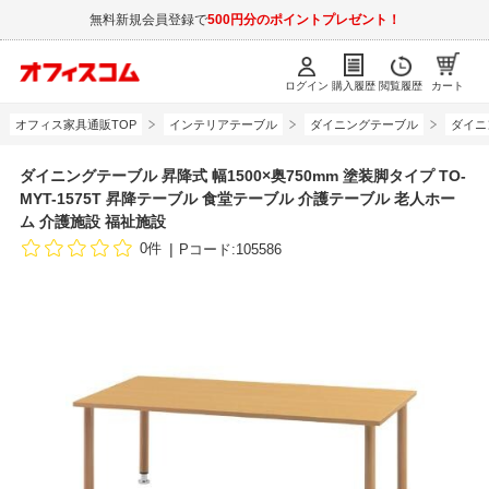
無料新規会員登録で
500円分のポイントプレゼント！
ログイン
購入履歴
閲覧履歴
カート
オフィス家具通販TOP
インテリアテーブル
ダイニングテーブル
ダイニ
ダイニングテーブル 昇降式 幅1500×奥750mm 塗装脚タイプ TO-
MYT-1575T 昇降テーブル 食堂テーブル 介護テーブル 老人ホー
ム 介護施設 福祉施設
0件
Pコード:105586