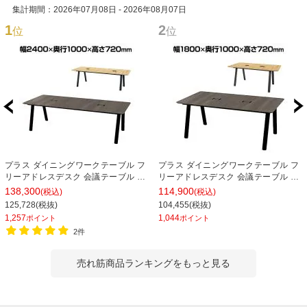
集計期間：2026年07月08日 - 2026年08月07日
1
2
位
位
プラス ダイニングワークテーブル フ
プラス ダイニングワークテーブル フ
リーアドレスデスク 会議テーブル ミ
リーアドレスデスク 会議テーブル ミ
ーティングテーブル 配線収納付き 幅
ーティングテーブル 配線収納付き 幅
138,300
114,900
(税込)
(税込)
2400×奥行1000×高さ720mm
1800×奥行1000×高さ720mm
125,728(税抜)
104,455(税抜)
1,257
1,044
ポイント
ポイント
2件
売れ筋商品ランキングをもっと見る