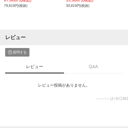
ント付き ダイニングチェア PUレザー
突板仕上げ
79,819円(税抜)
30,819円(税抜)
合皮
レビュー
質問する
レビュー
Q&A
レビュー投稿がありません。