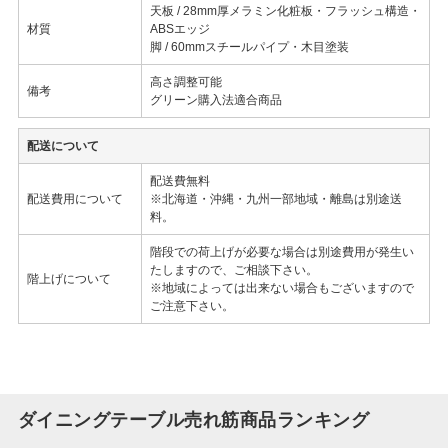
天板 / 28mm厚メラミン化粧板・フラッシュ構造・
材質
ABSエッジ
脚 / 60mmスチールパイプ・木目塗装
高さ調整可能
備考
グリーン購入法適合商品
配送について
配送費無料
配送費用について
※北海道・沖縄・九州一部地域・離島は別途送
料。
階段での荷上げが必要な場合は別途費用が発生い
たしますので、ご相談下さい。
階上げについて
※地域によっては出来ない場合もございますので
ご注意下さい。
ダイニングテーブル売れ筋商品ランキング