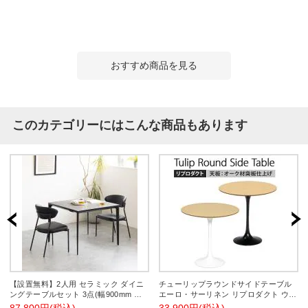
おすすめ商品を見る
このカテゴリーにはこんな商品もあります
【設置無料】2人用 セラミック ダイニ
チューリップラウンドサイドテーブル
ングテーブルセット 3点(幅900mm 食
エーロ・サーリネン リプロダクト ウッ
卓テーブル×1 食卓椅子×2) ORV コンセ
ド 直径520×高さ500mm 天板オーク材
87,800円(税込)
33,900円(税込)