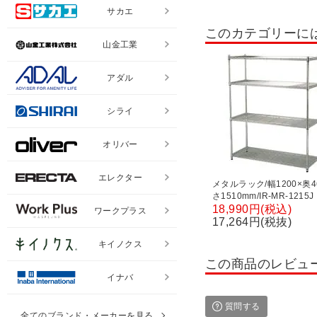
シューズボックス 6人用
サカエ
このカテゴリーに
シューズボックス 24人用～
山金工業
屋外用ラック
ステンレ
アダル
スチールラック 収納棚 30kg
シライ
スチールラック 軽中量棚 150
スチールラック スリムラッ
オリバー
エレクター
スチールラ
エレクター
メタルラック/幅1200×奥4
さ1510mm/IR-MR-1215J
オフィスキッチン・食器棚
18,990円(税込)
ワークプラス
17,264円(税抜)
テレビ台・テレビスタンド
キイノクス
ブックラックワゴン
サ
この商品のレビュ
イナバ
コンテナボックス・収納ボ
ワードローブ・クローゼッ
質問する
全てのブランド・メーカーを見る