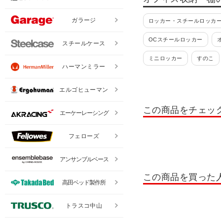
ガラージ
ロッカー・スチールロッカー
OCスチールロッカー
スチールケース
ミニロッカー
すのこ
ハーマンミラー
貴重品ロッカー
日本製
エルゴヒューマン
掃除用具入れ・掃除道具入
この商品をチェッ
エーケーレーシング
ロッカー 10人用
ロッカ
ロッカー テンキー錠
ロ
フェローズ
書類整理棚・小物整理棚・
アンサンブルベース
OCシューズロッカー
この商品を買った
高田ベッド製作所
シューズボックス 扉付きタ
トラスコ中山
木製シューズボックス