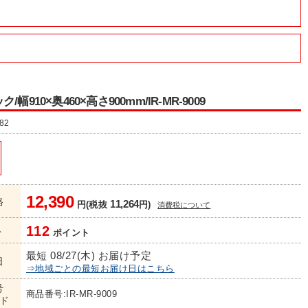
幅910×奥460×高さ900mm/IR-MR-9009
82
12,390
格
11,264
円(税抜
円)
消費税について
112
ト
ポイント
最短 08/27(木) お届け予定
日
⇒地域ごとの最短お届け日はこちら
号
商品番号:IR-MR-9009
ド