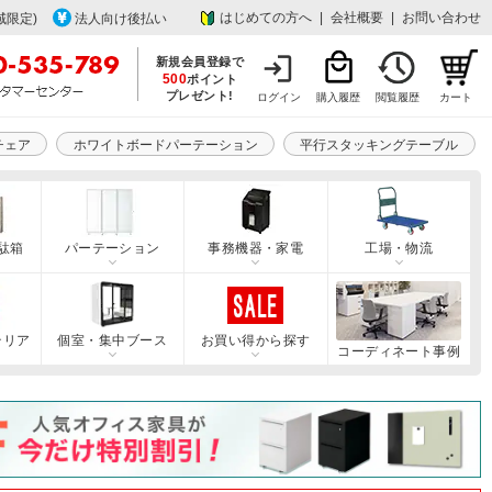
はじめての方へ
|
会社概要
|
お問い合わせ
域限定)
法人向け後払い
新規会員登録で
500
ポイント
プレゼント!
ログイン
購入履歴
閲覧履歴
カート
チェア
ホワイトボードパーテーション
平行スタッキングテーブル
駄箱
パーテーション
事務機器・家電
工場・物流
テリア
個室・集中ブース
お買い得から探す
コーディネート事例