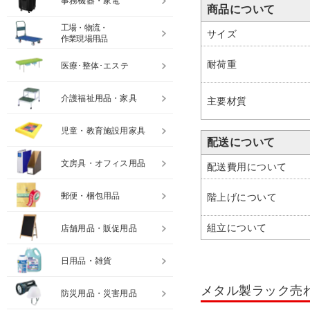
事務機器・家電
商品について
工場・物流・
サイズ
作業現場用品
耐荷重
医療･整体･エステ
介護福祉用品・家具
主要材質
児童・教育施設用家具
配送について
文房具・オフィス用品
配送費用について
郵便・梱包用品
階上げについて
組立について
店舗用品・販促用品
日用品・雑貨
メタル製ラック売
防災用品・災害用品