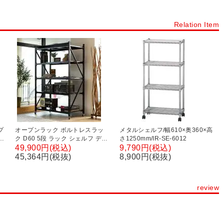
シューズボックス 12人用～20人用
Relation Item
ック・スチール棚・スチールシェルフ(業務用)
スチールラック
シェルゴ
スチールワイヤーラック シェルゴ
スチールラック 軽量棚 100kg/段
スチールラック 軽量棚 120kg/段
スチールラック 中量棚 300kg/段
スチールラック 中量棚 500kg/段
ク・陳列棚
コンテナラック
樹脂製シェルフ・プラスチック棚
ルフ
パーテーションラック・間仕切りシェルフ
電話台・FAX台
プ
オープンラック ボルトレスラッ
メタルシェルフ/幅610×奥360×高
ク D60 5段 ラック シェルフ ディ
さ1250mm/IR-SE-6012
コレクションケース・ショーケース
スプレイラック スチールラック
49,900円(税込)
9,790円(税込)
0×
キャスター付き 無骨 インダスト
45,364円(税抜)
8,900円(税抜)
ワゴン・ファイルラック・ワゴンラック
モーションカート
リアル 雑貨 デスク ハンガーラッ
ク TVボード ストアディスプレイ
ラック・スマートフォンラック
ノートパソコンラック
陳列棚 店舗 幅1290×奥行600×高
review
さ1885mm
ボックス
コンテナオプション
インテリア収納