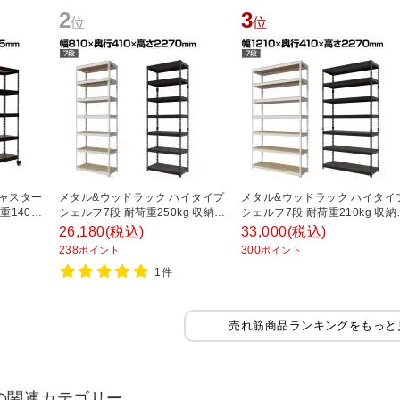
2
3
位
位
キャスター
メタル&ウッドラック ハイタイプ
メタル&ウッドラック ハイタイ
140kg
シェルフ7段 耐荷重250kg 収納
シェルフ7段 耐荷重210kg 収納
ンラック
スチールラック オープンラック
スチールラック オープンラック
26,180
(税込)
33,000
(税込)
 収納 幅
リバーシブル棚 MK-2287 幅
リバーシブル棚 MK-2227 幅
238
300
ポイント
ポイント
15mm
810×奥行410×高さ2270mm
1210×奥行410×高さ2270mm
1件
売れ筋商品ランキングをもっと
の関連カテゴリー