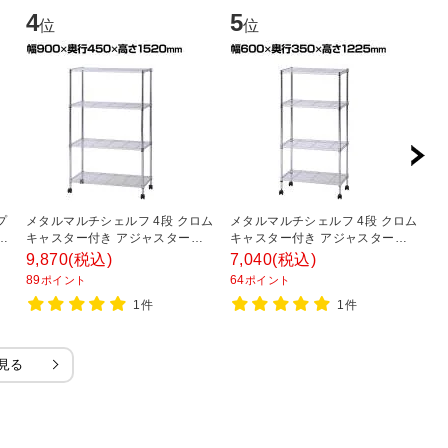
4
5
6
位
位
プ
メタルマルチシェルフ 4段 クロム
メタルマルチシェルフ 4段 クロム
メ
キャスター付き アジャスター付
キャスター付き アジャスター付
タ
き ラック シェルフ 収納棚 オフィ
き ラック シェルフ 収納棚 オフィ
ス
9,870
(税込)
7,040
(税込)
2
ス収納 使い方アイデア次第 幅
ス収納 使い方アイデア次第 幅
リ
89
64
2
ポイント
ポイント
900×奥行450×高さ1520mm
600×奥行350×高さ1225mm
8
1件
1件
見る