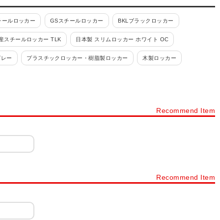
チールロッカー
GSスチールロッカー
BKLブラックロッカー
産スチールロッカー TLK
日本製 スリムロッカー ホワイト OC
グレー
プラスチックロッカー・樹脂製ロッカー
木製ロッカー
ルロッカー
パーソナルロッカー・フリーアドレスロッカー
カー 4人用
ロッカー 6人用
ロッカー 8人用
ロッカー 9人用
Recommend Item
ョン
ロッカー シリンダー錠
ロッカー ダイヤル錠
ネット・書庫
スチールキャビネット・スチール書庫
タイプから探す
下駄箱・シューズボックス・シューズロッカー・靴箱
ック
樹脂棚付き 木製スリッパシューズラック
Recommend Item
ープンタイプ
シューズボックス 扉・窓付きタイプ
下駄箱 オープンタイプ
プラスチックロッカー