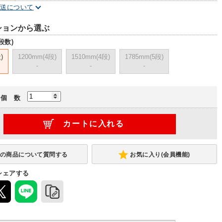
配送について
ションから選ぶ
段数)
)
1200mm(4段)
1510mm(4段)
1785mm(5段)
-
-
-
個 数
お気に入り(会員機能)
シェアする