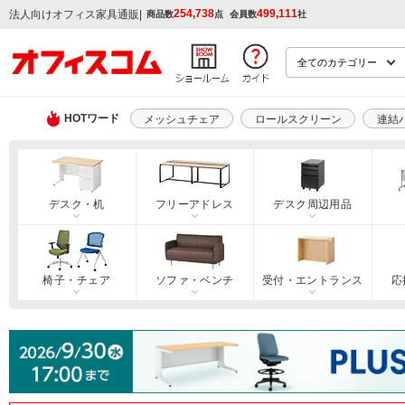
254,738
499,111
|
法人向けオフィス家具通販
商品数
点
会員数
社
HOTワード
メッシュチェア
ロールスクリーン
連結
デスク・机
フリーアドレス
デスク周辺用品
椅子・チェア
ソファ・ベンチ
受付・エントランス
応