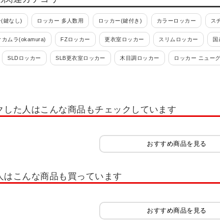
(鍵なし)
ロッカー 多人数用
ロッカー(鍵付き)
カラーロッカー
ス
オカムラ(okamura)
FZロッカー
更衣室ロッカー
スリムロッカー
国
SLDロッカー
SLB更衣室ロッカー
木目調ロッカー
ロッカー ニュー
 ロッカー ホワイト OC
多人数用小物入れロッカー
学校用ロッカー・スクー
れ・スイッパー
ロッカー 1人用
ロッカー 2人用
ロッカー 3人用
ロッ
クした人はこんな商品もチェックしています
ー 12人用
ロッカー 多人数用
ロッカーホワイト系(白)
ロッカーオプシ
ッカー IC錠
ロッカー 南京錠
コインリターン錠
内筒交換錠
キャビ
おすすめ商品を見る
書類整理ケース
木製キャビネット・木製ラック・木製書庫
役員用家具
扉
木製シューズラック
樹脂棚付き 木製シューズラック
木製スリッパシューズラ
人はこんな商品も買っています
イプ スリム
シューズボックス 扉付きタイプ ゆったり
シューズボックス オ
シューズラック
スリッパラック
シューズボックス オープンタイプ 可動棚
おすすめ商品を見る