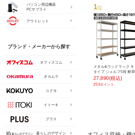
パソコン周辺機器
1
位
PCサプライ
アウトレット
ブランド・メーカーから探す
オフィスコム
メタル&ウッドラック 
タイプ シェルフ5段 耐荷重
オカムラ
スチールラック オープ
27,890
(税込)
リバーシブル棚 MK-825
253
ポイント
1250×奥行450×高さ19
コクヨ
イトーキ
プラス
暮らしのデザイン
オフィス収納・棚