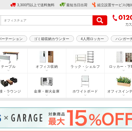
3,300円以上で送料無料
最短当日出荷
組立設置サービス(地
パーテーション
ゴミ箱収納カウンター
4人用ロッカー
ハンガー
テーブル
オフィス収納
ラック・シェルフ
ロッカー・下
接・ラウンジ
金庫・耐火金庫
ホワイトボード
オフィスイン