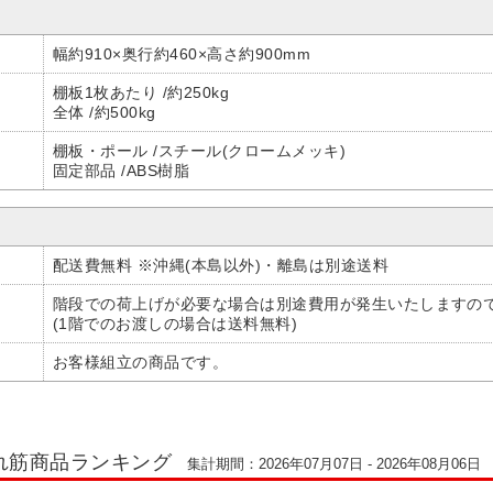
幅約910×奥行約460×高さ約900mm
棚板1枚あたり /約250kg
全体 /約500kg
棚板・ポール /スチール(クロームメッキ)
固定部品 /ABS樹脂
配送費無料 ※沖縄(本島以外)・離島は別途送料
階段での荷上げが必要な場合は別途費用が発生いたしますの
(1階でのお渡しの場合は送料無料)
お客様組立の商品です。
れ筋商品ランキング
集計期間：2026年07月07日 - 2026年08月06日