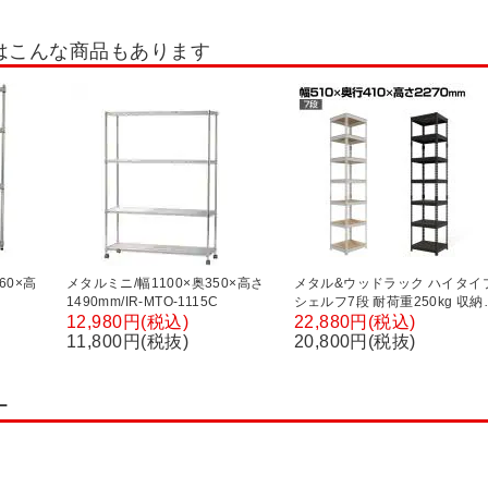
シューズボックス 8人用
シューズボックス 9人用
シューズボックス 10人用
はこんな商品もあります
30人用
シューズボックス 32人用
シューズボックス 40人用
スチールラ
スラック
ボルトレスラック
キャスター付きラック
木棚スチールラック 
～50kg/段
スチールラック 軽量棚 70kg/段
スチールラック 軽量棚 80kg/段
kg/段
スチールラック 軽中量棚 200kg/段
スチールラック 中量棚 250kg/段
ク
スチールラック ボード棚
PB 国産軽量ラック 150kg/段
ショップラッ
ック オプション
メタル製ラック
メタルシェルフ
オープンラック・シェ
60×高
メタルミニ/幅1100×奥350×高さ
メタル&ウッドラック ハイタイ
1490mm/IR-MTO-1115C
シェルフ7段 耐荷重250kg 収納
キッチンワゴン
カウンター・カウンター収納
レンジ台・キッチン棚
スチールラック オープンラック
12,980円(税込)
22,880円(税込)
リバーシブル棚 MK-2257 幅51
11,800円(税抜)
20,800円(税抜)
・ローボード
プリンター台・プリンターラック・プリンターワゴン
ファイル
奥行410×高さ2270mm
ーバーラック・タブレットラック・ノートラック
サーバーラック
タブレット
ー
ックス
収納ボックス
折りたたみコンテナ・オリコン
コンテナ・コンテナ
ト