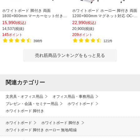
ホワイトボード 脚付き 両面
ホワイトボード ホーロー 脚付き 両面
1800×900mm マーカーセット付き
1200×900mm マグネット対応 OC-
マグネット対応 OC-WB1890R2 白板
WBH1290R2 白板
15,990
22,990
(税込)
(税込)
14,537(税抜)
20,900(税抜)
145
209
ポイント
ポイント
398件
121件
売れ筋商品ランキングをもっと見る
関連カテゴリー
文房具・オフィス用品
オフィス用品・事務用品
プレゼン・会議・セミナー用品
ホワイトボード
ホワイトボード 脚付き
ホワイトボード
ホワイトボード 脚付き
ホワイトボード 脚付き ホーロー 無地/暗線