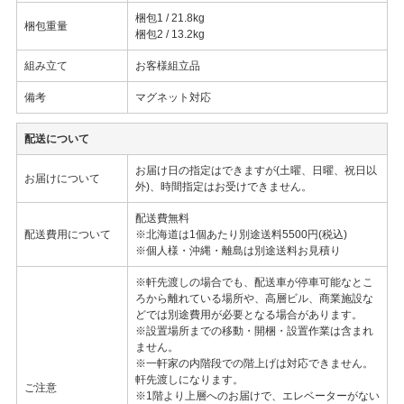
梱包1 / 21.8kg
梱包重量
梱包2 / 13.2kg
組み立て
お客様組立品
備考
マグネット対応
配送について
お届け日の指定はできますが(土曜、日曜、祝日以
お届けについて
外)、時間指定はお受けできません。
配送費無料
配送費用について
※北海道は1個あたり別途送料5500円(税込)
※個人様・沖縄・離島は別途送料お見積り
※軒先渡しの場合でも、配送車が停車可能なとこ
ろから離れている場所や、高層ビル、商業施設な
どでは別途費用が必要となる場合があります。
※設置場所までの移動・開梱・設置作業は含まれ
ません。
※一軒家の内階段での階上げは対応できません。
軒先渡しになります。
ご注意
※1階より上層へのお届けで、エレベーターがない