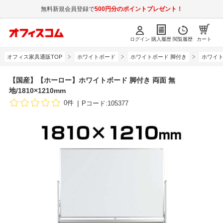
無料新規会員登録で
500円分のポイントプレゼント！
ログイン
購入履歴
閲覧履歴
カート
オフィス家具通販TOP
ホワイトボード
ホワイトボード 脚付き
ホワイト
【国産】【ホーロー】ホワイトボード 脚付き 両面 無
地/1810×1210mm
0件
Pコード:105377