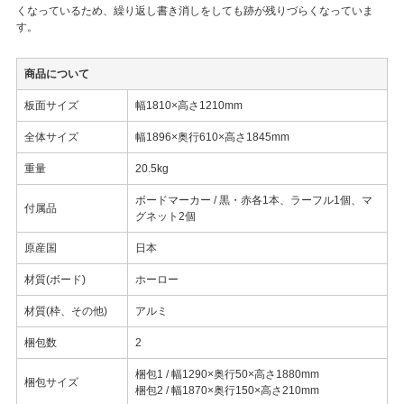
くなっているため、繰り返し書き消しをしても跡が残りづらくなっていま
す。
商品について
板面サイズ
幅1810×高さ1210mm
全体サイズ
幅1896×奥行610×高さ1845mm
重量
20.5kg
ボードマーカー / 黒・赤各1本、ラーフル1個、マ
付属品
グネット2個
原産国
日本
材質(ボード)
ホーロー
材質(枠、その他)
アルミ
梱包数
2
梱包1 / 幅1290×奥行50×高さ1880mm
梱包サイズ
梱包2 / 幅1870×奥行150×高さ210mm