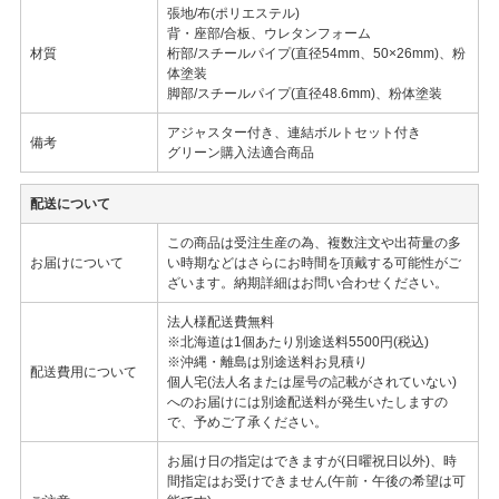
張地/布(ポリエステル)
背・座部/合板、ウレタンフォーム
材質
桁部/スチールパイプ(直径54mm、50×26mm)、粉
体塗装
脚部/スチールパイプ(直径48.6mm)、粉体塗装
アジャスター付き、連結ボルトセット付き
備考
グリーン購入法適合商品
配送について
この商品は受注生産の為、複数注文や出荷量の多
お届けについて
い時期などはさらにお時間を頂戴する可能性がご
ざいます。納期詳細はお問い合わせください。
法人様配送費無料
※北海道は1個あたり別途送料5500円(税込)
※沖縄・離島は別途送料お見積り
配送費用について
個人宅(法人名または屋号の記載がされていない)
へのお届けには別途配送料が発生いたしますの
で、予めご了承ください。
お届け日の指定はできますが(日曜祝日以外)、時
間指定はお受けできません(午前・午後の希望は可