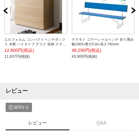
エルフォルム コンパクトベンチボック
テラモト コマーシャルベンチ 折り畳み
ス 木製 ハイタイプ デスク 収納 ナチュ
幅1805×奥行516×高さ740mm
ラル 幅590×奥行294×高さ611mm 玄関
12,800円(税込)
48,290円(税込)
リビング
11,637円(税抜)
43,900円(税抜)
レビュー
質問する
レビュー
Q&A