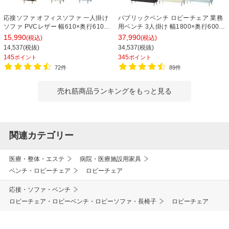
応接ソファ オフィスソファ 一人掛け
パブリックベンチ ロビーチェア 業務
ソファ PVCレザー 幅610×奥行610×
用ベンチ 3人掛け 幅1800×奥行600×
高さ710mm ベルセア
高さ690×座高400mm 背つき レザー
15,990
37,990
(税込)
(税込)
14,537(税抜)
34,537(税抜)
145
345
ポイント
ポイント
72件
89件
売れ筋商品ランキングをもっと見る
関連カテゴリー
医療・整体・エステ
病院・医療施設用家具
ベンチ・ロビーチェア
ロビーチェア
応接・ソファ・ベンチ
ロビーチェア・ロビーベンチ・ロビーソファ・長椅子
ロビーチェア