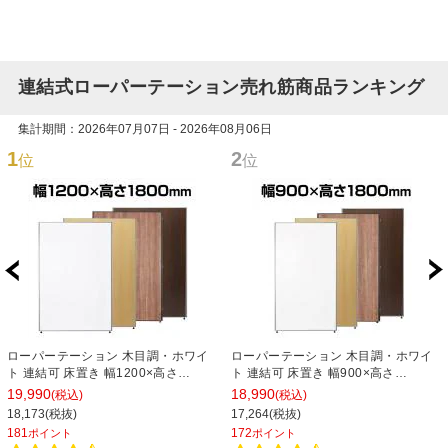
連結式ローパーテーション売れ筋商品ランキング
集計期間：2026年07月07日 - 2026年08月06日
1
2
位
位
ローパーテーション 木目調・ホワイ
ローパーテーション 木目調・ホワイ
ト 連結可 床置き 幅1200×高さ
ト 連結可 床置き 幅900×高さ
1800mm パーティション 衝立 間仕切
1800mm パーティション 衝立 間仕切
19,990
18,990
(税込)
(税込)
り オフィス 目隠し
り オフィス 目隠し
18,173(税抜)
17,264(税抜)
181
172
ポイント
ポイント