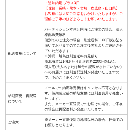
・追加納期:プラス3日
【佐賀・長崎・熊本・宮崎・鹿児島・山口県】
お客様には大変ご迷惑をおかけいたしますが、ご
理解ご了承のほどよろしくお願いいたします。
パーティション本体と同時にご注文の場合、法人
様配送費無料
個別でのご注文の場合、別途送料1100円(税込)を
頂いておりますのでご注文後弊社よりご連絡させ
ていただきます。
配送費用について
※沖縄・離島は別途送料お見積り
※北海道は1個あたり別途送料2200円(税込)。
個人宅(法人名または屋号の記載がされていない)
へのお届けには別途配送料が発生いたしますの
で、予めご了承ください。
メールでの納期確定後はキャンセル不可となりま
す。納期確定後の納期変更には別途費用が発生い
納期変更・再配送
たします。
について
また、メーカー直送便でのお届けの場合、ご不在
の場合は再配達料が発生いたします。
※メーカー直送便対応地域以外の場合、軒先での
ご注意
お渡しとなります。