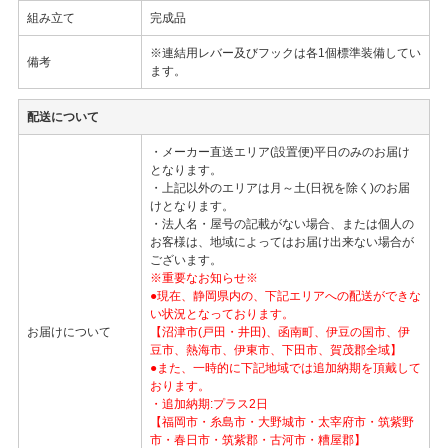
組み立て
完成品
※連結用レバー及びフックは各1個標準装備してい
備考
ます。
配送について
・メーカー直送エリア(設置便)平日のみのお届け
となります。
・上記以外のエリアは月～土(日祝を除く)のお届
けとなります。
・法人名・屋号の記載がない場合、または個人の
お客様は、地域によってはお届け出来ない場合が
ございます。
※重要なお知らせ※
●現在、静岡県内の、下記エリアへの配送ができな
い状況となっております。
お届けについて
【沼津市(戸田・井田)、函南町、伊豆の国市、伊
豆市、熱海市、伊東市、下田市、賀茂郡全域】
●また、一時的に下記地域では追加納期を頂戴して
おります。
・追加納期:プラス2日
【福岡市・糸島市・大野城市・太宰府市・筑紫野
市・春日市・筑紫郡・古河市・糟屋郡】