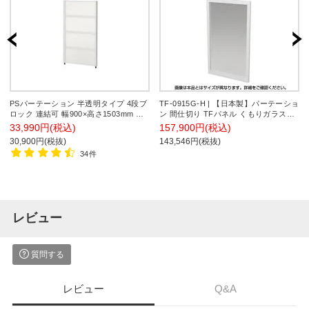
PSパーテーション 半透明タイプ 4段ブ
TF-0915G-H | 【日本製】パーテーショ
ロック 連結可 幅900×高さ1503mm 衝
ン 間仕切り TFパネル くもりガラス
立 間仕切り パーティション 個室 オフ
TF-0915G-H W4 幅900×奥行45×高さ
33,990円(税込)
157,900円(税込)
ィス
1520mm プラス(PLUS)
30,900円(税抜)
143,546円(税抜)
34件
レビュー
質問する
レビュー
Q&A