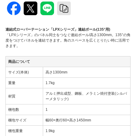
連結式ローパーテーション「LPXシリーズ」連結ポール(135°用)
「LPXシリーズ」のパネル同士をつなぐ連結ポール/高さ1300mm。135°の角
度をつけてパネルを連結できます。角のスペースを広くとりたい時に活用で
きます。
商品について
サイズ(本体)
高さ1300mm
重量
1.7kg
アルミ押出成型、鋼板、メラミン焼付塗装(シルバ
材質
ーメタリック)
梱包数
1
梱包サイズ
幅60×奥行60×高さ1450mm
梱包重量
1.9kg