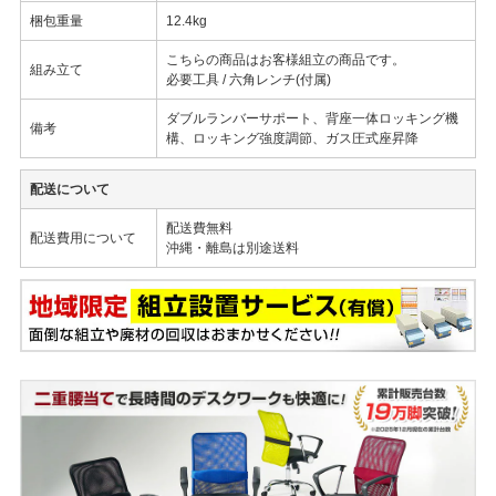
梱包重量
12.4kg
こちらの商品はお客様組立の商品です。
組み立て
必要工具 / 六角レンチ(付属)
ダブルランバーサポート、背座一体ロッキング機
備考
構、ロッキング強度調節、ガス圧式座昇降
配送について
配送費無料
配送費用について
沖縄・離島は別途送料