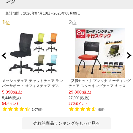
ング
集計期間：2026年07月10日 - 2026年08月09日
1
2
位
位
メッシュチェア チャットチェア ラン
【2脚セット】プレソナ ミーティング
バーサポート オフィスチェア デスク
チェア スタッキングチェア キャスタ
チェア 会議椅子 幅580×奥行580×高
ー付き 座面クッション 幅570×奥行
5,990
29,800
(税込)
(税込)
さ835-930mm
565×高さ805mm 会議室 収納 法人
5,446(税抜)
27,091(税抜)
大人数 重ねる 会議用椅子 会議用チェ
54
270
ポイント
ポイント
ア
1,076件
90件
売れ筋商品ランキングをもっと見る