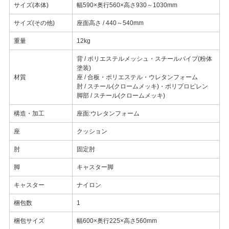
サイズ(本体)
幅590×奥行560×高さ930～1030mm
サイズ(その他)
座面高さ / 440～540mm
重量
12kg
背 / ポリエステルメッシュ・スチールパイプ(粉体
塗装)
材質
座 / 合板・ポリエステル・ウレタンフォーム
肘 / スチール(クロームメッキ)・ポリプロピレン
脚部 / スチール(クロームメッキ)
構造・加工
座面:ウレタンフォーム
座
クッション
肘
固定肘
脚
キャスター脚
キャスター
ナイロン
梱包数
1
梱包サイズ
幅600×奥行225×高さ560mm