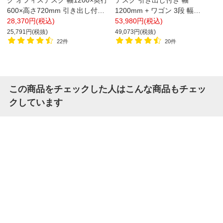
ク オフィスデスク 幅1200×奥行
デスク 引き出し付き 幅
600×高さ720mm 引き出し付き
1200mm + ワゴン 3段 幅
+ 机上ラック ロータイプ
28,370円(税込)
400mm セット【ホワイト×ホワ
53,980円(税込)
イト ホワイト×ブラック販売終
25,791円(税抜)
49,073円(税抜)
了】
22件
20件
この商品をチェックした人はこんな商品もチェッ
クしています