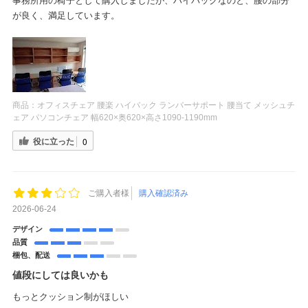
事務所用の椅子として購入しましたが、ハイバックなのと、腰の部分
が良く、満足しています。
商品：
オフィスチェア 腰楽 ハイバック ランバーサポート 腰当て メッシュチ
ェア パソコンチェア 幅620×奥620×高さ1090-1190mm
役に立った
0
ご購入者様
購入確認済み
2026-06-24
デザイン
品質
梱包、配送
値段にしては良いかも
もっとクッション制がほしい