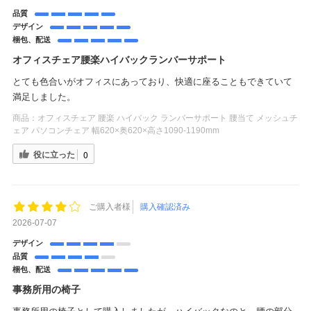
品質
デザイン
梱包、配送
オフィスチェア腰楽ハイバックランバーサポート
とても色合いがオフィスにあっており、快適に座ることもできていて
満足しました。
商品：
オフィスチェア 腰楽 ハイバック ランバーサポート 腰当て メッシュチ
ェア パソコンチェア 幅620×奥620×高さ1090-1190mm
役に立った
0
ご購入者様
購入確認済み
2026-07-07
デザイン
品質
梱包、配送
事務所用の椅子