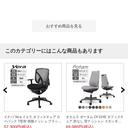
おすすめ商品を見る
このカテゴリーにはこんな商品もあります
イナバ Yera イエラ オフィスチェア ロ
オカムラ ポータム CF13XE オフィスチ
ーバック T型肘 樹脂メッシュ ブラック
ェア 肘なし 背クッション スタンダー
SV0031
ド ダークグレーボディ ランバー付 ナ
57,300円(税込)
69,080円(税込)