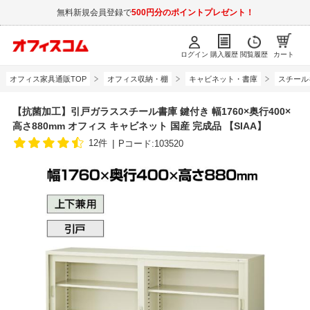
無料新規会員登録で
500円分のポイントプレゼント！
ログイン
購入履歴
閲覧履歴
カート
オフィス家具通販TOP
オフィス収納・棚
キャビネット・書庫
スチール
【抗菌加工】引戸ガラススチール書庫 鍵付き 幅1760×奥行400×
高さ880mm オフィス キャビネット 国産 完成品 【SIAA】
12件
Pコード:103520