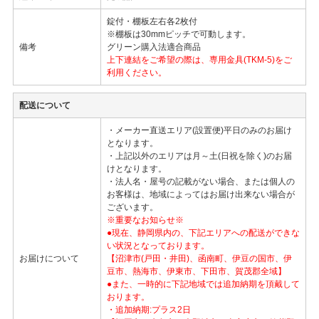
錠付・棚板左右各2枚付
※棚板は30mmピッチで可動します。
備考
グリーン購入法適合商品
上下連結をご希望の際は、専用金具(TKM-5)をご
利用ください。
配送について
・メーカー直送エリア(設置便)平日のみのお届け
となります。
・上記以外のエリアは月～土(日祝を除く)のお届
けとなります。
・法人名・屋号の記載がない場合、または個人の
お客様は、地域によってはお届け出来ない場合が
ございます。
※重要なお知らせ※
●現在、静岡県内の、下記エリアへの配送ができな
い状況となっております。
お届けについて
【沼津市(戸田・井田)、函南町、伊豆の国市、伊
豆市、熱海市、伊東市、下田市、賀茂郡全域】
●また、一時的に下記地域では追加納期を頂戴して
おります。
・追加納期:プラス2日