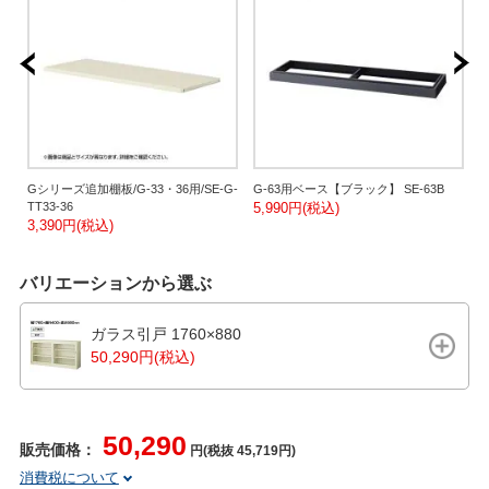
工
Gシリーズ追加棚板/G-33・36用/SE-G-
G-63用ベース【ブラック】 SE-63B
S
エ
TT33-36
5,990円(税込)
4
3,390円(税込)
バリエーションから選ぶ
ガラス引戸 1760×880
50,290円(税込)
50,290
販売価格：
円(税抜 45,719円)
消費税について