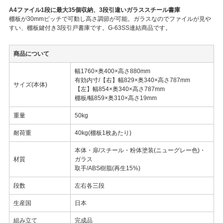
A4ファイル1段に最大35個収納、3段引違いガラススチール書庫
棚板が30mmピッチで可動し高さ調節が可能。ガラスなのでファイルが見や
すい、棚板鍵付き3段引戸書庫です。G-63SS連結商品です。
商品について
幅1760×奥400×高さ880mm
有効内寸/【右】幅829×奥340×高さ787mm
サイズ(本体)
【左】幅854×奥340×高さ787mm
棚板/幅859×奥310×高さ19mm
重量
50kg
耐荷重
40kg(棚板1枚あたり)
本体・扉/スチール・粉体塗装(ニューグレー色)・
材質
ガラス
取手/ABS樹脂(再生15%)
段数
左右各三段
生産国
日本
組み立て
完成品