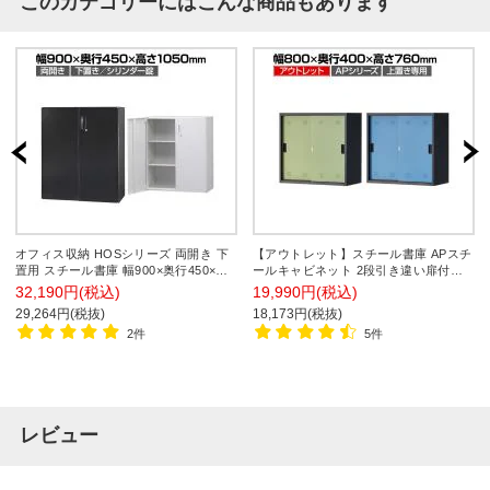
このカテゴリーにはこんな商品もあります
オフィス収納 HOSシリーズ 両開き 下
【アウトレット】スチール書庫 APスチ
置用 スチール書庫 幅900×奥行450×高
ールキャビネット 2段引き違い扉付き
さ1050mm スチールキャビネット 書類
上置き専用 シリンダー錠 配線ホール付
32,190円(税込)
19,990円(税込)
整理 収納 【国産】【完成品】
き 幅800×奥行400×高さ760mm
29,264円(税抜)
18,173円(税抜)
2件
5件
レビュー