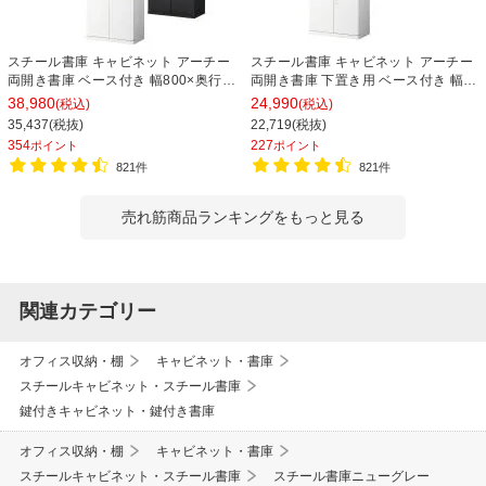
スチール書庫 キャビネット アーチー
スチール書庫 キャビネット アーチー
両開き書庫 ベース付き 幅800×奥行
両開き書庫 下置き用 ベース付き 幅
400×高さ1850mm
800×奥行400×高さ1100mm
38,980
24,990
(税込)
(税込)
35,437(税抜)
22,719(税抜)
354
227
ポイント
ポイント
821件
821件
売れ筋商品ランキングをもっと見る
関連カテゴリー
オフィス収納・棚
キャビネット・書庫
スチールキャビネット・スチール書庫
鍵付きキャビネット・鍵付き書庫
オフィス収納・棚
キャビネット・書庫
スチールキャビネット・スチール書庫
スチール書庫ニューグレー