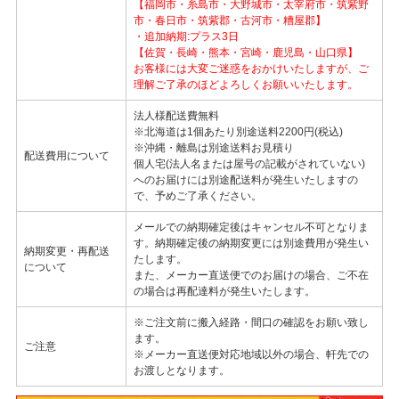
【福岡市・糸島市・大野城市・太宰府市・筑紫野
市・春日市・筑紫郡・古河市・糟屋郡】
・追加納期:プラス3日
【佐賀・長崎・熊本・宮崎・鹿児島・山口県】
お客様には大変ご迷惑をおかけいたしますが、ご
理解ご了承のほどよろしくお願いいたします。
法人様配送費無料
※北海道は1個あたり別途送料2200円(税込)
※沖縄・離島は別途送料お見積り
配送費用について
個人宅(法人名または屋号の記載がされていない)
へのお届けには別途配送料が発生いたしますの
で、予めご了承ください。
メールでの納期確定後はキャンセル不可となりま
す。納期確定後の納期変更には別途費用が発生い
納期変更・再配送
たします。
について
また、メーカー直送便でのお届けの場合、ご不在
の場合は再配達料が発生いたします。
※ご注文前に搬入経路・間口の確認をお願い致し
ます。
ご注意
※メーカー直送便対応地域以外の場合、軒先での
お渡しとなります。