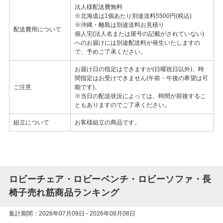
法人様配送費無料
※北海道は1個あたり別途送料5500円(税込)
※沖縄・離島は別途送料お見積り
配送費用について
個人宅(法人名または屋号の記載がされていない)
へのお届けには別途配送料が発生いたしますの
で、予めご了承ください。
お届け日の指定はできますが(日曜祝日以外)、時
間指定はお受けできません(午前・午後の希望は可
ご注意
能です)。
※当日の配送状況によっては、時間が前後するこ
ともありますのでご了承ください。
組立について
お客様組立の商品です。
ロビーチェア・ロビーベンチ・ロビーソファ・長
椅子売れ筋商品ランキング
集計期間：2026年07月09日 - 2026年08月08日