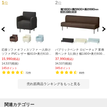
1
2
位
位
応接ソファ オフィスソファ 一人掛け
パブリックベンチ ロビーチェア 業務
ソファ PVCレザー 幅610×奥行610×
用ベンチ 3人掛け 幅1800×奥行600×
高さ710mm ベルセア
高さ690×座高400mm 背つき レザー
15,990
37,990
(税込)
(税込)
14,537(税抜)
34,537(税抜)
145
345
ポイント
ポイント
72件
89件
売れ筋商品ランキングをもっと見る
関連カテゴリー