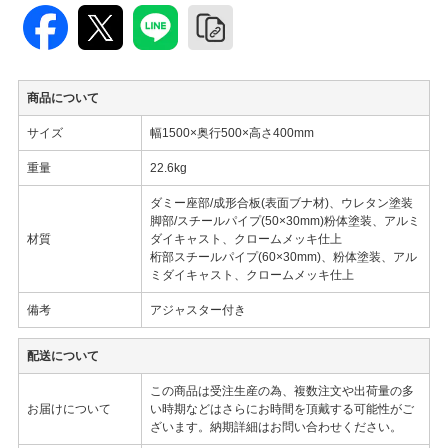
商品について
サイズ
幅1500×奥行500×高さ400mm
重量
22.6kg
ダミー座部/成形合板(表面ブナ材)、ウレタン塗装
脚部/スチールパイプ(50×30mm)粉体塗装、アルミ
材質
ダイキャスト、クロームメッキ仕上
桁部スチールパイプ(60×30mm)、粉体塗装、アル
ミダイキャスト、クロームメッキ仕上
備考
アジャスター付き
配送について
この商品は受注生産の為、複数注文や出荷量の多
お届けについて
い時期などはさらにお時間を頂戴する可能性がご
ざいます。納期詳細はお問い合わせください。