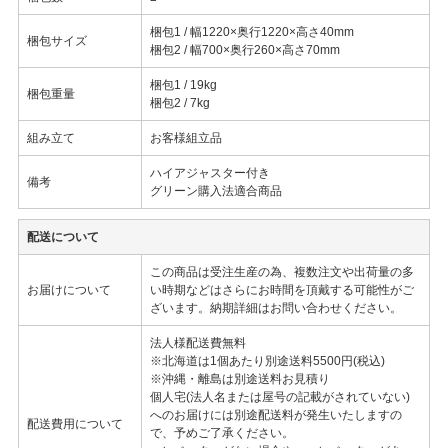
梱包1 / 幅1220×奥行1220×高さ40mm
梱包サイズ
梱包2 / 幅700×奥行260×高さ70mm
梱包1 / 19kg
梱包重量
梱包2 / 7kg
組み立て
お客様組立品
ハイアジャスター付き
備考
グリーン購入法適合商品
配送について
この商品は受注生産の為、複数注文や出荷量の多
お届けについて
い時期などはさらにお時間を頂戴する可能性がご
ざいます。納期詳細はお問い合わせください。
法人様配送費無料
※北海道は1個あたり別途送料5500円(税込)
※沖縄・離島は別途送料お見積り
個人宅(法人名または屋号の記載がされていない)
へのお届けには別途配送料が発生いたしますの
配送費用について
で、予めご了承ください。