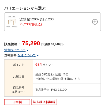
バリエーションから選ぶ
波型 幅1200×奥行1200
75,290円(税込)
75,290
販売価格：
円(税抜 68,446円)
消費税について
送料無料
配送について
684
ポイント
ポイント
最短 09/02(水) お届け予定
お届け日
⇒地域ごとの最短お届け日はこちら
商品番号
商品番号:NI-FHO-1212Q
商品コード