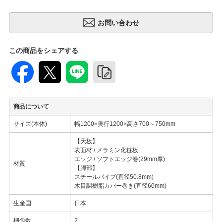
この商品をシェアする
商品について
サイズ(本体)
幅1200×奥行1200×高さ700～750mm
【天板】
表面材 / メラミン化粧板
エッジ / ソフトエッジ巻(29mm厚)
材質
【脚部】
スチールパイプ(直径50.8mm)
木目調樹脂カバー巻き(直径60mm)
生産国
日本
梱包数
2