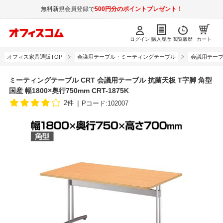
無料新規会員登録で
500円分のポイントプレゼント！
ログイン
購入履歴
閲覧履歴
カート
オフィス家具通販TOP
会議用テーブル・ミーティングテーブル
会議用テーブル
ミーティングテーブル CRT 会議用テーブル 抗菌天板 T字脚 角型
国産 幅1800×奥行750mm CRT-1875K
2件
Pコード:102007