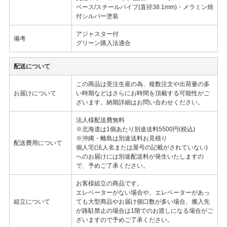
ベース/スチールパイプ(直径38.1mm)・メラミン焼
付シルバー塗装
アジャスター付
備考
グリーン購入法適合
配送について
この商品は受注生産の為、複数注文や出荷量の多
お届けについて
い時期などはさらにお時間を頂戴する可能性がご
ざいます。納期詳細はお問い合わせください。
法人様配送費無料
※北海道は1個あたり別途送料5500円(税込)
※沖縄・離島は別途送料お見積り
配送費用について
個人宅(法人名または屋号の記載がされていない)
へのお届けには別途配送料が発生いたしますの
で、予めご了承ください。
お客様組立の商品です。
エレベーターがない場合や、エレベーターがあっ
組立について
ても大型商品やお届け個口数が多い場合、搬入先
が路駐禁止の場合は1階でのお渡しになる場合がご
ざいますので予めご了承ください。