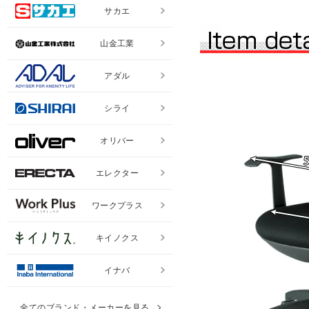
サカエ
山金工業
アダル
シライ
オリバー
エレクター
ワークプラス
キイノクス
イナバ
全てのブランド・メーカーを見る