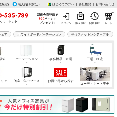
はじめての方へ
|
会社概要
|
お問い合わせ
域限定)
法人向け後払い
新規会員登録で
500
ポイント
プレゼント!
ログイン
購入履歴
閲覧履歴
カート
チェア
ホワイトボードパーテーション
平行スタッキングテーブル
駄箱
パーテーション
事務機器・家電
工場・物流
テリア
個室・集中ブース
お買い得から探す
コーディネート事例