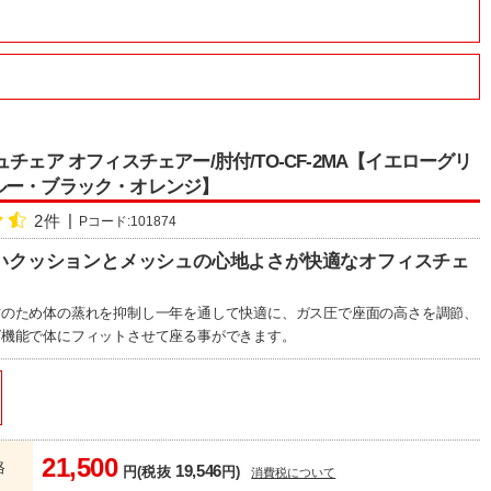
ュチェア オフィスチェアー/肘付/TO-CF-2MA【イエローグリ
ルー・ブラック・オレンジ】
2件
Pコード:101874
いクッションとメッシュの心地よさが快適なオフィスチェ
材のため体の蒸れを抑制し一年を通して快適に、ガス圧で座面の高さを調節、
グ機能で体にフィットさせて座る事ができます。
21,500
格
19,546
円(税抜
円)
消費税について