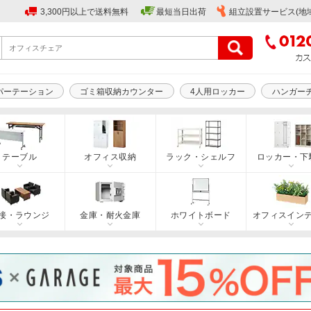
3,300円以上で送料無料
最短当日出荷
組立設置サービス(地
パーテーション
ゴミ箱収納カウンター
4人用ロッカー
ハンガー
テーブル
オフィス収納
ラック・シェルフ
ロッカー・下
接・ラウンジ
金庫・耐火金庫
ホワイトボード
オフィスイン