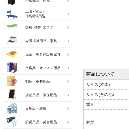
事務機器・家電
工場・物流・
作業現場用品
医療･整体･エステ
介護福祉用品・家具
児童・教育施設用家具
文房具・オフィス用品
商品について
郵便・梱包用品
サイズ(本体)
サイズ(その他)
店舗用品・販促用品
重量
日用品・雑貨
材質
防災用品・災害用品