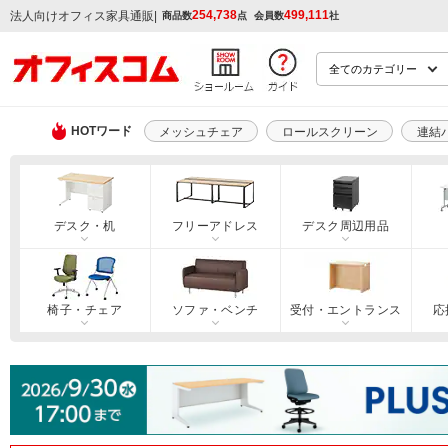
254,738
499,111
|
法人向けオフィス家具通販
商品数
点
会員数
社
HOTワード
メッシュチェア
ロールスクリーン
連結
デスク・机
フリーアドレス
デスク周辺用品
椅子・チェア
ソファ・ベンチ
受付・エントランス
応