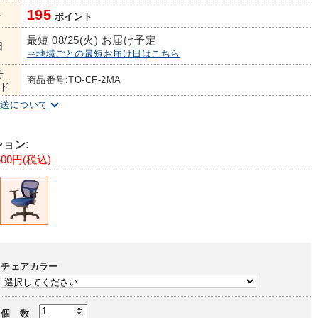
195
ト
ポイント
最短 08/25(火) お届け予定
日
⇒地域ごとの最短お届け日はこちら
号
商品番号:TO-CF-2MA
ド
配送について
ョン:
500円(税込)
チェアカラー
個 数