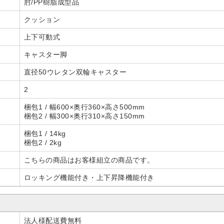
肘/PP樹脂成型品
クッション
上下可動式
キャスター脚
直径50ウレタン双輪キャスター
2
梱包1 / 幅600×奥行360×高さ500mm
梱包2 / 幅300×奥行310×高さ150mm
梱包1 / 14kg
梱包2 / 2kg
こちらの商品はお客様組立の商品です。
ロッキング機能付き・上下昇降機能付き
法人様配送費無料