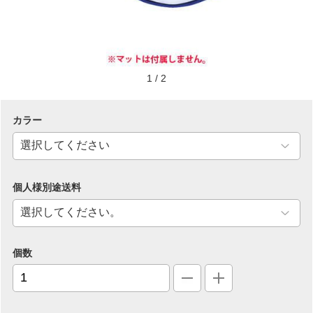
1
/
2
カラー
個人様別途送料
個数