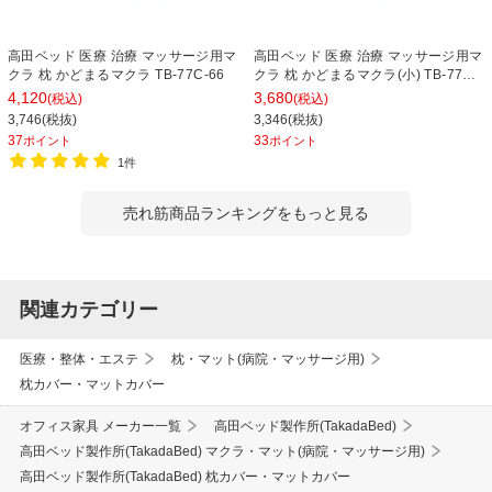
高田ベッド 医療 治療 マッサージ用マ
高田ベッド 医療 治療 マッサージ用マ
クラ 枕 かどまるマクラ TB-77C-66
クラ 枕 かどまるマクラ(小) TB-77C-
71
4,120
3,680
(税込)
(税込)
3,746(税抜)
3,346(税抜)
37
33
ポイント
ポイント
1件
売れ筋商品ランキングをもっと見る
関連カテゴリー
医療・整体・エステ
枕・マット(病院・マッサージ用)
枕カバー・マットカバー
オフィス家具 メーカー一覧
高田ベッド製作所(TakadaBed)
高田ベッド製作所(TakadaBed) マクラ・マット(病院・マッサージ用)
高田ベッド製作所(TakadaBed) 枕カバー・マットカバー