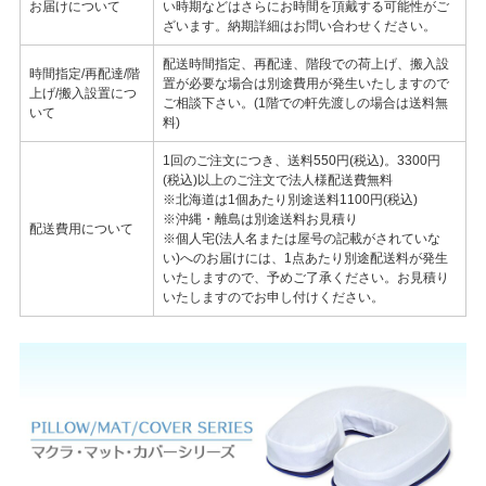
お届けについて
い時期などはさらにお時間を頂戴する可能性がご
ざいます。納期詳細はお問い合わせください。
配送時間指定、再配達、階段での荷上げ、搬入設
時間指定/再配達/階
置が必要な場合は別途費用が発生いたしますので
上げ/搬入設置につ
ご相談下さい。(1階での軒先渡しの場合は送料無
いて
料)
1回のご注文につき、送料550円(税込)。3300円
(税込)以上のご注文で法人様配送費無料
※北海道は1個あたり別途送料1100円(税込)
※沖縄・離島は別途送料お見積り
配送費用について
※個人宅(法人名または屋号の記載がされていな
い)へのお届けには、1点あたり別途配送料が発生
いたしますので、予めご了承ください。お見積り
いたしますのでお申し付けください。