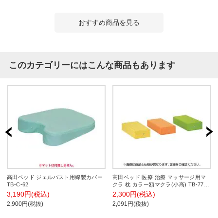
おすすめ商品を見る
このカテゴリーにはこんな商品もあります
高田ベッド ジェルバスト用綿製カバー
高田ベッド 医療 治療 マッサージ用マ
TB-C-62
クラ 枕 カラー額マクラ(小高) TB-77C-
10
3,190円(税込)
2,300円(税込)
2,900円(税抜)
2,091円(税抜)