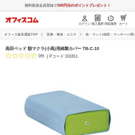
無料新規会員登録で
500円分のポイントプレゼント！
ログイン
購入履歴
閲覧履歴
カート
オフィス家具通販TOP
医療・整体・エステ
枕・マット(病院・マッサージ用)
高田ベッド 額マクラ(小高)用綿製カバー TB-C-10
0件
Pコード:101811