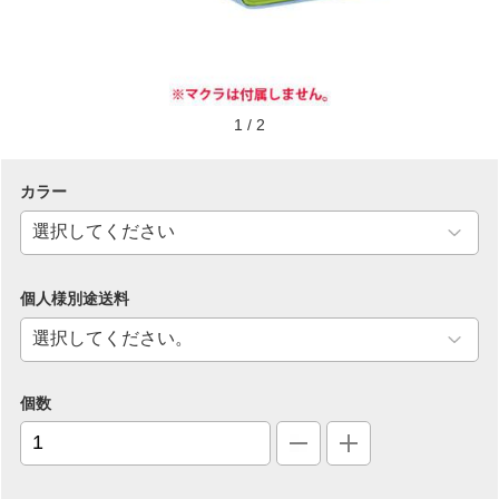
1
/
2
カラー
個人様別途送料
個数