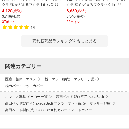
クラ 枕 かどまるマクラ TB-77C-66
クラ 枕 かどまるマクラ(小) TB-77C-
71
4,120
3,680
(税込)
(税込)
3,746(税抜)
3,346(税抜)
37
33
ポイント
ポイント
1件
売れ筋商品ランキングをもっと見る
関連カテゴリー
医療・整体・エステ
枕・マット(病院・マッサージ用)
枕カバー・マットカバー
オフィス家具 メーカー一覧
高田ベッド製作所(TakadaBed)
高田ベッド製作所(TakadaBed) マクラ・マット(病院・マッサージ用)
高田ベッド製作所(TakadaBed) 枕カバー・マットカバー