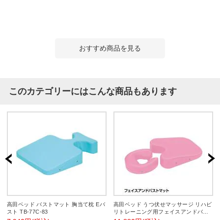
おすすめ商品を見る
このカテゴリーにはこんな商品もあります
高田ベッド バストマット 胸当て枕 Eバ
高田ベッド うつ伏せマッサージ リハビ
スト TB-77C-83
リトレーニング用フェイスアンドバス
トマット TB-77C-169