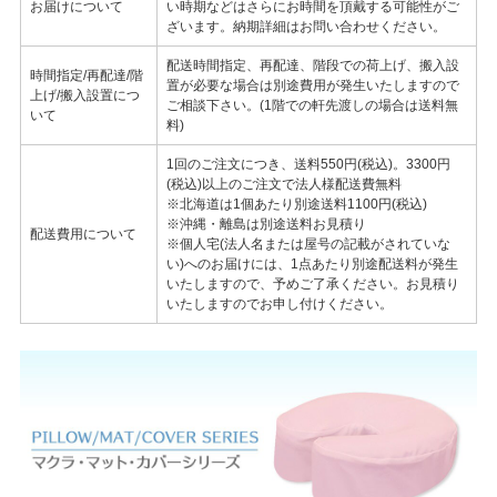
お届けについて
い時期などはさらにお時間を頂戴する可能性がご
ざいます。納期詳細はお問い合わせください。
配送時間指定、再配達、階段での荷上げ、搬入設
時間指定/再配達/階
置が必要な場合は別途費用が発生いたしますので
上げ/搬入設置につ
ご相談下さい。(1階での軒先渡しの場合は送料無
いて
料)
1回のご注文につき、送料550円(税込)。3300円
(税込)以上のご注文で法人様配送費無料
※北海道は1個あたり別途送料1100円(税込)
※沖縄・離島は別途送料お見積り
配送費用について
※個人宅(法人名または屋号の記載がされていな
い)へのお届けには、1点あたり別途配送料が発生
いたしますので、予めご了承ください。お見積り
いたしますのでお申し付けください。