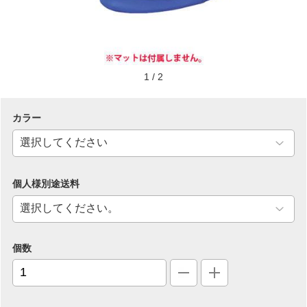
1
/
2
カラー
個人様別途送料
個数