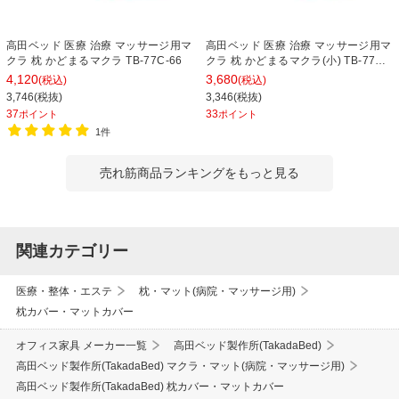
高田ベッド 医療 治療 マッサージ用マ
高田ベッド 医療 治療 マッサージ用マ
クラ 枕 かどまるマクラ TB-77C-66
クラ 枕 かどまるマクラ(小) TB-77C-
71
4,120
3,680
(税込)
(税込)
3,746(税抜)
3,346(税抜)
37
33
ポイント
ポイント
1件
売れ筋商品ランキングをもっと見る
関連カテゴリー
医療・整体・エステ
枕・マット(病院・マッサージ用)
枕カバー・マットカバー
オフィス家具 メーカー一覧
高田ベッド製作所(TakadaBed)
高田ベッド製作所(TakadaBed) マクラ・マット(病院・マッサージ用)
高田ベッド製作所(TakadaBed) 枕カバー・マットカバー