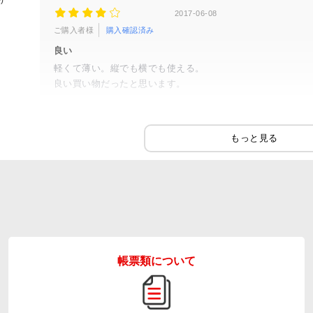
)
2017-06-08
ご購入者様
購入確認済み
良い
軽くて薄い。縦でも横でも使える。
良い買い物だったと思います。
品質
デザイン
ト貼付け
-935
帳票類について