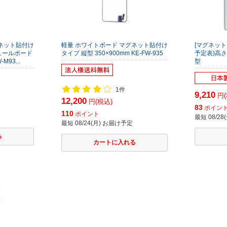
グネット貼付け
軽量 ホワイトボード マグネット貼付け
[マグネット
ュールボード
タイプ 縦型 350×900mm KE-FW-935
予定表)高さ
M93...
型
1件
9,210
円(
12,200
円(税込)
83
ポイン
110
ポイント
最短 08/2
最短 08/24(月) お届け予定