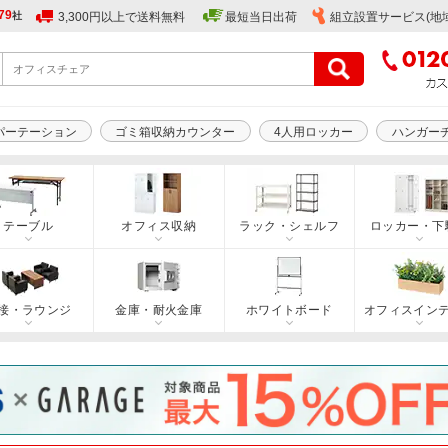
79
社
3,300円以上で送料無料
最短当日出荷
組立設置サービス(地
パーテーション
ゴミ箱収納カウンター
4人用ロッカー
ハンガー
テーブル
オフィス収納
ラック・シェルフ
ロッカー・下
接・ラウンジ
金庫・耐火金庫
ホワイトボード
オフィスイン