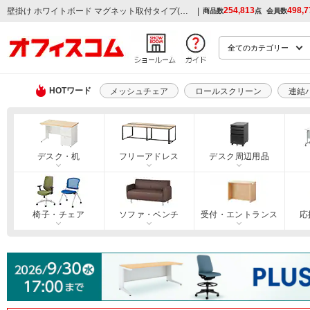
254,813
498,7
|
壁掛け ホワイトボード マグネット取付タイプ(縦型)の通販
商品数
点
会員数
HOTワード
メッシュチェア
ロールスクリーン
連結
デスク・机
フリーアドレス
デスク周辺用品
椅子・チェア
ソファ・ベンチ
受付・エントランス
応