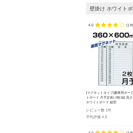
壁掛け ホワイトボ
4.0
(1件
[マグネットタイプ]書庫用ボード
トボード 月予定表) 2枚1組 高さ
ホワイトボード 縦型
レビュー数
1
件
平均評価
4.0