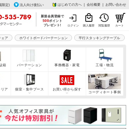
はじめての方へ
|
会社概要
|
お問い合わせ
域限定)
法人向け後払い
新規会員登録で
500
ポイント
プレゼント!
ログイン
購入履歴
閲覧履歴
カート
チェア
ホワイトボードパーテーション
平行スタッキングテーブル
駄箱
パーテーション
事務機器・家電
工場・物流
テリア
個室・集中ブース
お買い得から探す
コーディネート事例