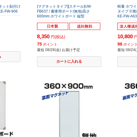
グネット貼付け
[マグネットタイプ][スチール]UM-
軽量 ホワ
E-FW-906
FB637 / 書庫用ボード(無地)高さ
タイプ 行動
600mm ホワイトボード 縦型
KE-FW-A63
8,350
10,800
円(税込)
円
75
98
ポイント
ポイン
最短 08/28(金) お届け予定
最短 08/2