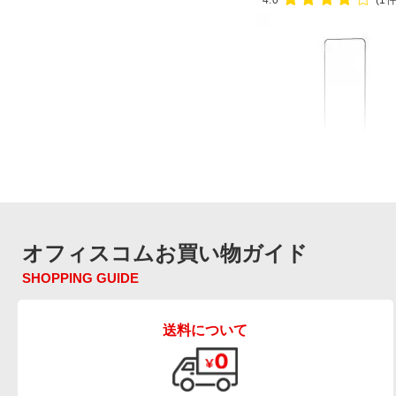
4.0
(1件
軽量 ホワイトボード マグネッ
タイプ 縦型 350×900mm KE-FW
レビュー数
1
件
オフィスコムお買い物ガイド
平均評価
4.0
SHOPPING GUIDE
送料について