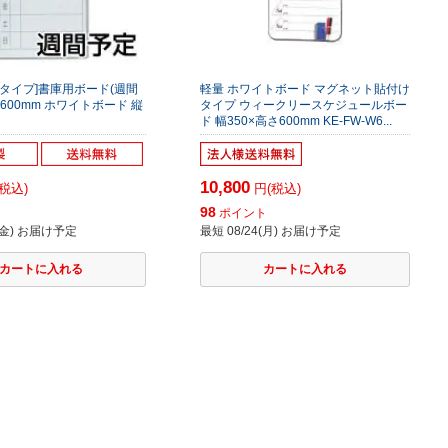
タイプ]書庫用ボード(週間
軽量 ホワイトボード マグネット貼付け
600mm ホワイトボード 縦
タイプ ウィークリースケジュールボー
ド 幅350×高さ600mm KE-FW-W6...
10,800
税込)
円(税込)
98
ト
ポイント
8(金) お届け予定
最短 08/24(月) お届け予定