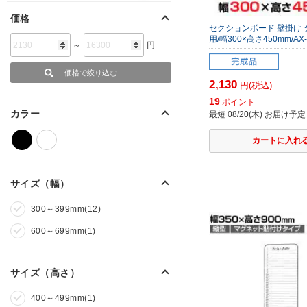
価格
セクションボード 壁掛け
用/幅300×高さ450mm/AX
～
円
2,130
円(税込)
19
ポイント
カラー
最短 08/20(木) お届け予定
サイズ（幅）
300～399mm(12)
600～699mm(1)
サイズ（高さ）
400～499mm(1)