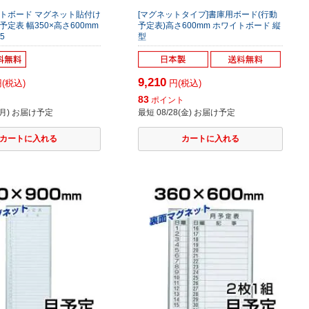
イトボード マグネット貼付け
[マグネットタイプ]書庫用ボード(行動
予定表 幅350×高さ600mm
予定表)高さ600mm ホワイトボード 縦
5
型
9,210
(税込)
円(税込)
83
ト
ポイント
4(月) お届け予定
最短 08/28(金) お届け予定