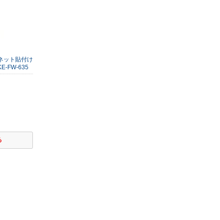
グネット貼付け
E-FW-635