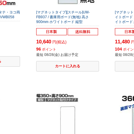
 タテ・ヨコ両
[マグネットタイプ][スチール]UM-
[マグネット
-VWB058
FB937 / 書庫用ボード(無地) 高さ
イトボード 
900mm ホワイトボード 縦型
イトボード
10,640
11,480
円(税込)
円
96
104
ポイント
ポイン
最短 08/28(金) お届け予定
最短 08/2