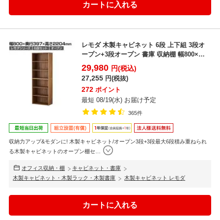
レモダ 木製キャビネット 6段 上下組 3段オ
ープン+3段オープン 書庫 収納棚 幅800×奥
行39...
29,980
円(税込)
27,255
円(税抜)
272
ポイント
最短 08/19(水) お届け予定
365件
収納力アップ&モダンに! 木製キャビネット/オープン3段+3段最大6段積み重ねられ
る木製キャビネットのオープン棚セ
…
オフィス収納・棚
キャビネット・書庫
木製キャビネット・木製ラック・木製書庫
木製キャビネット レモダ