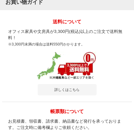
靴箱 
お買い物ガイド
下駄箱を動かすと、棚受けの金具が、すぐ外れていしまいます。
弊社
もう少し、抜けづらい...
もっと見る
です
送料について
オフィス家具や文房具が3,300円(税込)以上のご注文で送料無
料！
※3,300円未満の場合は送料550円かかります。
商品を見る
すべてのお客様のコメント見る
シューズロッカー 20人用 4列5段 OCシリ
詳しくはこちら
ーズ オープン シューズラック 下駄箱 靴箱
オフィス 事務所 業務用 幅1000×奥行350×
高さ1450mm
4.2
帳票類について
レビュー数
5
件
平均評価
4.2
お見積書、領収書、請求書、納品書など発行を承っておりま
す。ご注文時に備考欄よりご依頼ください。