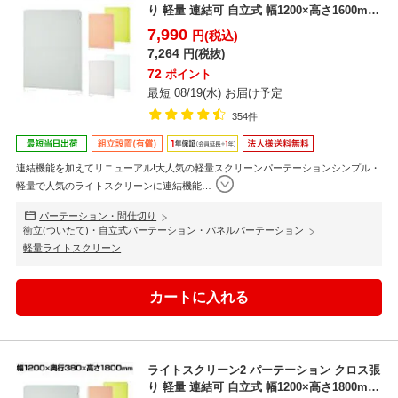
り 軽量 連結可 自立式 幅1200×高さ1600mm
...
7,990
円(税込)
7,264
円(税抜)
72
ポイント
最短 08/19(水) お届け予定
354件
連結機能を加えてリニューアル!大人気の軽量スクリーンパーテーションシンプル・
軽量で人気のライトスクリーンに連結機能
…
パーテーション・間仕切り
衝立(ついたて)・自立式パーテーション・パネルパーテーション
軽量ライトスクリーン
ライトスクリーン2 パーテーション クロス張
り 軽量 連結可 自立式 幅1200×高さ1800mm