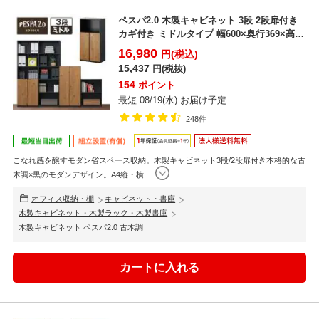
ペスパ2.0 木製キャビネット 3段 2段扉付き
カギ付き ミドルタイプ 幅600×奥行369×高
さ...
16,980
円(税込)
15,437
円(税抜)
154
ポイント
最短 08/19(水) お届け予定
248件
こなれ感を醸すモダン省スペース収納。木製キャビネット3段/2段扉付き本格的な古
木調×黒のモダンデザイン。A4縦・横
…
オフィス収納・棚
キャビネット・書庫
木製キャビネット・木製ラック・木製書庫
木製キャビネット ペスパ2.0 古木調