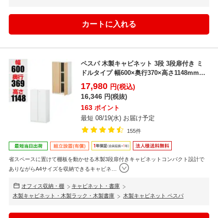
ペスパ 木製キャビネット 3段 3段扉付き ミ
ドルタイプ 幅600×奥行370×高さ1148mm
【...
17,980
円(税込)
16,346
円(税抜)
163
ポイント
最短 08/19(水) お届け予定
155件
省スペースに置けて棚板を動かせる木製3段扉付きキャビネットコンパクト設計で
ありながらA4サイズを収納できるキャビネ
…
オフィス収納・棚
キャビネット・書庫
木製キャビネット・木製ラック・木製書庫
木製キャビネット ペスパ