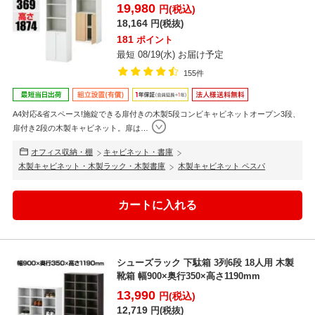
【ホ...
19,980
円(税込)
18,164
円(税抜)
181
ポイント
最短 08/19(水) お届け予定
155件
A4対応&省スペース!施錠できる扉付きの木製5段コンビキャビネットオープン3段、
扉付き2段の木製キャビネット。扉は
…
オフィス収納・棚
キャビネット・書庫
木製キャビネット・木製ラック・木製書庫
木製キャビネット ペスパ
シューズラック 下駄箱 3列6段 18人用 木製
靴箱 幅900×奥行350×高さ1190mm
13,990
円(税込)
12,719
円(税抜)