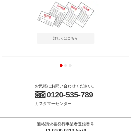
2026-06-11
ご購入者様
購入確認済み
ご購
値段以上
靴箱
組立ては１人だと結構大変ですが、仕組みさえ分かればスムーズ
上部
詳しくはこちら
でした。 この値段でこ...
もっと見る
センチ
お気軽にお問い合わせください。
商品を見る
0120-535-789
すべてのお客様のコメント見る
カスタマーセンター
ペスパ 木製キャビネット 5段 5段扉付き ハ
イタイプ 幅600×奥行369×高さ1874mm
【ホワイト扉・ナチュラル扉】
適格請求書発行事業者登録番号
4.4
T1-0100-0112-5570