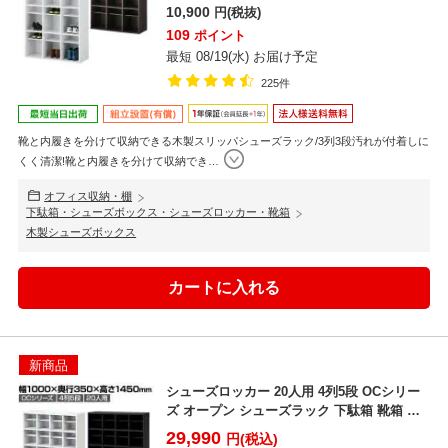
10,900
円(税抜)
109
ポイント
最短 08/19(水) お届け予定
225件
靴と内履きを分けて収納できる木製スリッパシューズラック/3列3段汚れが付着しに
くく清潔!靴と内履きを分けて収納でき
…
オフィス収納・棚
下駄箱・シューズボックス・シューズロッカー・靴箱
木製シューズボックス
新商品
シューズロッカー 20人用 4列5段 OCシリー
ズ オープン シューズラック 下駄箱 靴箱 オ
フィス...
29,990
円(税込)