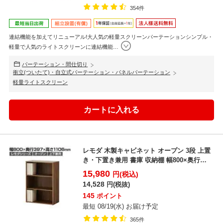
354件
連結機能を加えてリニューアル!大人気の軽量スクリーンパーテーションシンプル・
軽量で人気のライトスクリーンに連結機能
…
パーテーション・間仕切り
衝立(ついたて)・自立式パーテーション・パネルパーテーション
軽量ライトスクリーン
レモダ 木製キャビネット オープン 3段 上置
き・下置き兼用 書庫 収納棚 幅800×奥行
397×高...
15,980
円(税込)
14,528
円(税抜)
145
ポイント
最短 08/19(水) お届け予定
365件