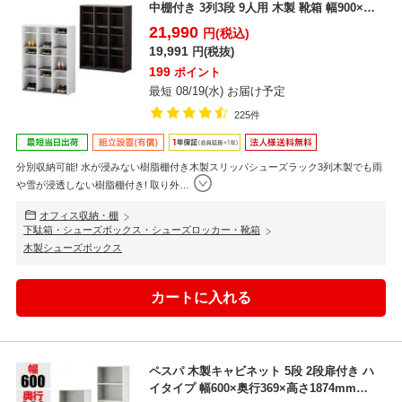
中棚付き 3列3段 9人用 木製 靴箱 幅900×奥
行3...
21,990
円(税込)
19,991
円(税抜)
199
ポイント
最短 08/19(水) お届け予定
225件
分別収納可能! 水が浸みない樹脂棚付き木製スリッパシューズラック3列木製でも雨
や雪が浸透しない樹脂棚付き! 取り外
…
オフィス収納・棚
下駄箱・シューズボックス・シューズロッカー・靴箱
木製シューズボックス
ペスパ 木製キャビネット 5段 2段扉付き ハ
イタイプ 幅600×奥行369×高さ1874mm