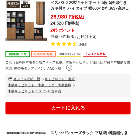
ペスパ2.0 木製キャビネット 5段 5段扉付き
カギ付き ハイタイプ 幅600×奥行369×高さ
1...
26,980
円(税込)
24,528
円(税抜)
245
ポイント
最短 08/19(水) お届け予定
248件
こなれ感を醸すモダン省スペース収納。木製キャビネット5段/5段扉付き本格的な古
木調×黒のモダンデザイン。A4縦・横
…
オフィス収納・棚
キャビネット・書庫
木製キャビネット・木製ラック・木製書庫
木製キャビネット ペスパ2.0 古木調
スリッパシューズラック 下駄箱 樹脂棚付き