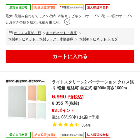
最大6段組み合わせてモダン収納! 木製キャビネット/オープン3段1～3段のオープン
と扉付きの棚を最大6段積み重ね可
…
オフィス収納・棚
キャビネット・書庫
木製キャビネット・木製ラック・木製書庫
木製キャビネット レモダ
ライトスクリーン2 パーテーション クロス張
り 軽量 連結可 自立式 幅900×高さ1600mm
目...
6,990
円(税込)
6,355
円(税抜)
63
ポイント
最短 08/19(水) お届け予定
354件