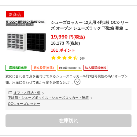
新商品
シューズロッカー 12人用 4列3段 OCシリー
ズ オープン シューズラック 下駄箱 靴箱 オ
フィス...
19,990
円(税込)
18,173
円(税抜)
181
ポイント
5件
変化に合わせて扉を後付けできるシューズロッカー/4列3段可視性の高いオープン
棚。用途に合わせて後から扉を必要な分だ
…
オフィス収納・棚
下駄箱・シューズボックス・シューズロッカー・靴箱
OCシューズロッカー
在庫切れ