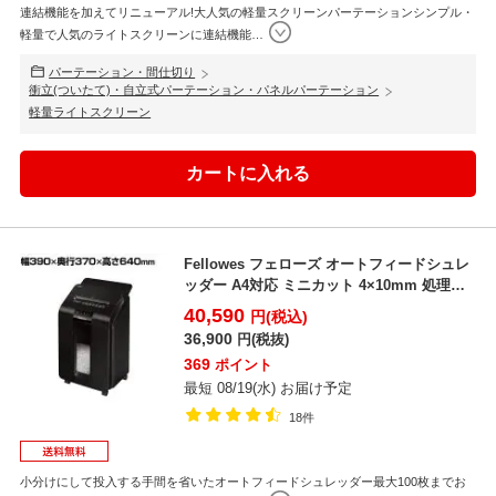
連結機能を加えてリニューアル!大人気の軽量スクリーンパーテーションシンプル・
軽量で人気のライトスクリーンに連結機能
…
パーテーション・間仕切り
衝立(ついたて)・自立式パーテーション・パネルパーテーション
軽量ライトスクリーン
Fellowes フェローズ オートフィードシュレ
ッダー A4対応 ミニカット 4×10mm 処理
能...
40,590
円(税込)
36,900
円(税抜)
369
ポイント
最短 08/19(水) お届け予定
18件
小分けにして投入する手間を省いたオートフィードシュレッダー最大100枚までお