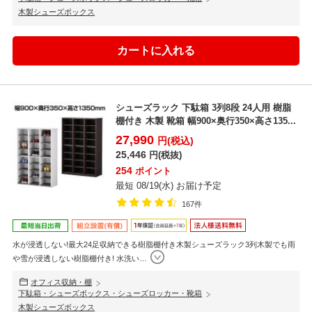
木製シューズボックス
シューズラック 下駄箱 3列8段 24人用 樹脂
棚付き 木製 靴箱 幅900×奥行350×高さ135...
27,990
円(税込)
25,446
円(税抜)
254
ポイント
最短 08/19(水) お届け予定
167件
水が浸透しない!最大24足収納できる樹脂棚付き木製シューズラック3列木製でも雨
や雪が浸透しない樹脂棚付き! 水洗い
…
オフィス収納・棚
下駄箱・シューズボックス・シューズロッカー・靴箱
木製シューズボックス