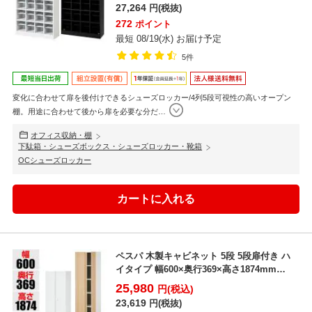
27,264
円(税抜)
272
ポイント
最短 08/19(水) お届け予定
5件
変化に合わせて扉を後付けできるシューズロッカー/4列5段可視性の高いオープン
棚。用途に合わせて後から扉を必要な分だ
…
オフィス収納・棚
下駄箱・シューズボックス・シューズロッカー・靴箱
OCシューズロッカー
ペスパ 木製キャビネット 5段 5段扉付き ハ
イタイプ 幅600×奥行369×高さ1874mm
【ホ...
25,980
円(税込)
23,619
円(税抜)