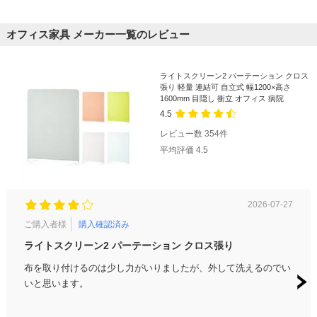
オフィス家具 メーカー一覧のレビュー
ライトスクリーン2 パーテーション クロス
張り 軽量 連結可 自立式 幅1200×高さ
1600mm 目隠し 衝立 オフィス 病院
4.5
レビュー数
354
件
平均評価
4.5
2026-07-27
ご購入者様
購入確認済み
ご購
ライトスクリーン2 パーテーション クロス張り
地震
布を取り付けるのは少し力がいりましたが、外して洗えるのでい
地震
いと思います。
では