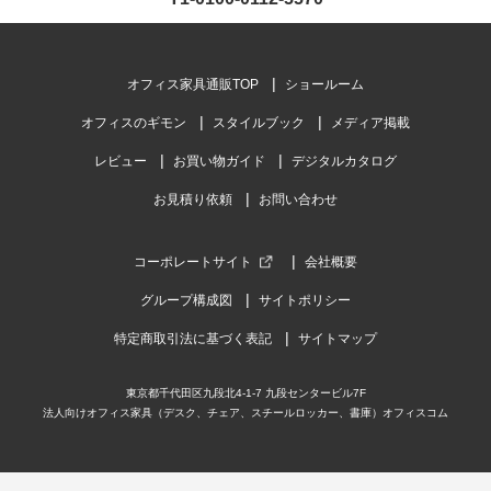
レビュー数
155
件
平均評価
4.4
オフィス家具通販TOP
ショールーム
オフィスのギモン
スタイルブック
メディア掲載
2026-07-30
ご購入者様
購入確認済み
ご購
レビュー
お買い物ガイド
デジタルカタログ
木製キャビネット
2度
お見積り依頼
お問い合わせ
新しい事業所に縦長のキャビネットと棚を合わせた商品を探して
前回
おりました。組立もスム...
もっと見る
大変
コーポレートサイト
会社概要
グループ構成図
サイトポリシー
特定商取引法に基づく表記
サイトマップ
東京都千代田区九段北4-1-7 九段センタービル7F
法人向けオフィス家具（デスク、チェア、スチールロッカー、書庫）オフィスコム
商品を見る
すべてのお客様のコメント見る