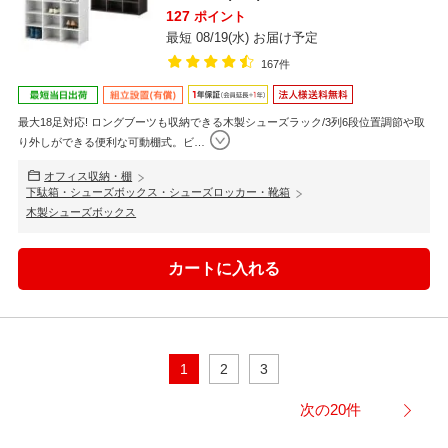
127
ポイント
最短 08/19(水) お届け予定
167件
最大18足対応! ロングブーツも収納できる木製シューズラック/3列6段位置調節や取
り外しができる便利な可動棚式。ビ
…
オフィス収納・棚
下駄箱・シューズボックス・シューズロッカー・靴箱
木製シューズボックス
1
2
3
次の20件