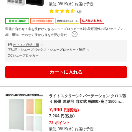
最短 08/19(水) お届け予定
5件
変化に合わせて扉を後付けできるシューズロッカー/4列6段可視性の高いオープン
棚。用途に合わせて後から扉を必要な分だ
…
オフィス収納・棚
下駄箱・シューズボックス・シューズロッカー・靴箱
OCシューズロッカー
ライトスクリーン2 パーテーション クロス張
り 軽量 連結可 自立式 幅900×高さ1800mm
目...
7,990
円(税込)
7,264
円(税抜)
72
ポイント
最短 08/19(水) お届け予定