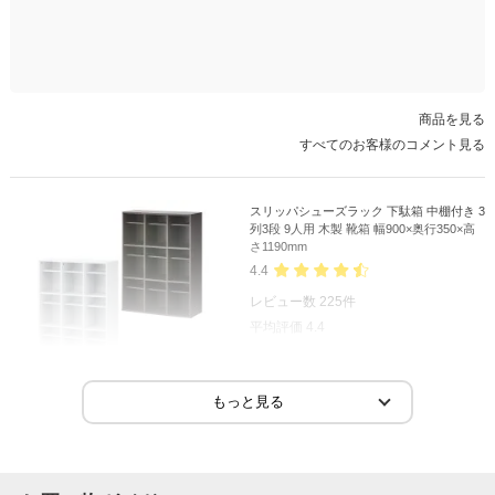
商品を見る
すべてのお客様のコメント見る
スリッパシューズラック 下駄箱 中棚付き 3
列3段 9人用 木製 靴箱 幅900×奥行350×高
さ1190mm
4.4
レビュー数
225
件
平均評価
4.4
2026-07-30
ご購入者様
購入確認済み
ご購
仕様について
スリ