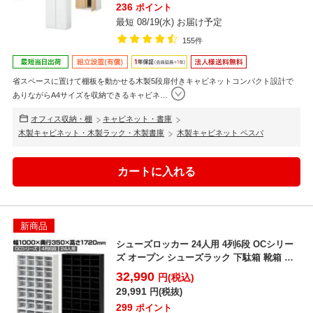
236
ポイント
最短 08/19(水) お届け予定
155件
省スペースに置けて棚板を動かせる木製5段扉付きキャビネットコンパクト設計で
ありながらA4サイズを収納できるキャビネ
…
オフィス収納・棚
キャビネット・書庫
木製キャビネット・木製ラック・木製書庫
木製キャビネット ペスパ
新商品
シューズロッカー 24人用 4列6段 OCシリー
ズ オープン シューズラック 下駄箱 靴箱 オ
フィス...
32,990
円(税込)
29,991
円(税抜)
299
ポイント