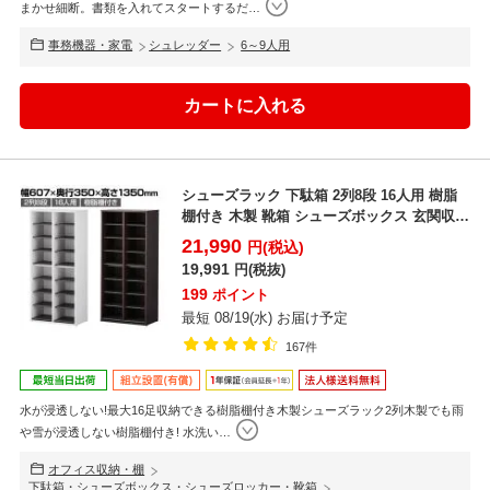
まかせ細断。書類を入れてスタートするだ
…
事務機器・家電
シュレッダー
6～9人用
シューズラック 下駄箱 2列8段 16人用 樹脂
棚付き 木製 靴箱 シューズボックス 玄関収納
幅6...
21,990
円(税込)
19,991
円(税抜)
199
ポイント
最短 08/19(水) お届け予定
167件
水が浸透しない!最大16足収納できる樹脂棚付き木製シューズラック2列木製でも雨
や雪が浸透しない樹脂棚付き! 水洗い
…
オフィス収納・棚
下駄箱・シューズボックス・シューズロッカー・靴箱