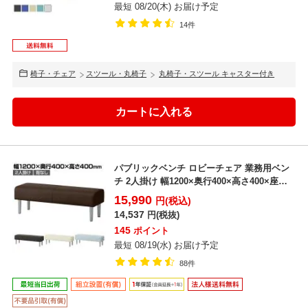
最短 08/20(木) お届け予定
14件
椅子・チェア
スツール・丸椅子
丸椅子・スツール キャスター付き
パブリックベンチ ロビーチェア 業務用ベン
チ 2人掛け 幅1200×奥行400×高さ400×座高
40...
15,990
円(税込)
14,537
円(税抜)
145
ポイント
最短 08/19(水) お届け予定
88件