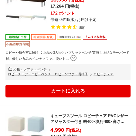
円(税込)
17,264
円(税抜)
172
ポイント
最短 08/19(水) お届け予定
88件
ロビーや待合室に!優しく上品な3人掛けパブリックベンチ/背無し上品なテーパード
脚、優しい丸みのベンチソファ。淡いト
…
応接・ソファ・ベンチ
ロビーチェア・ロビーベンチ・ロビーソファ・長椅子
ロビーチェア
キューブスツール ロビーチェア PVCレザー
アジャスター付き 幅400×奥行400×高さ
400mm...
4,990
円(税込)