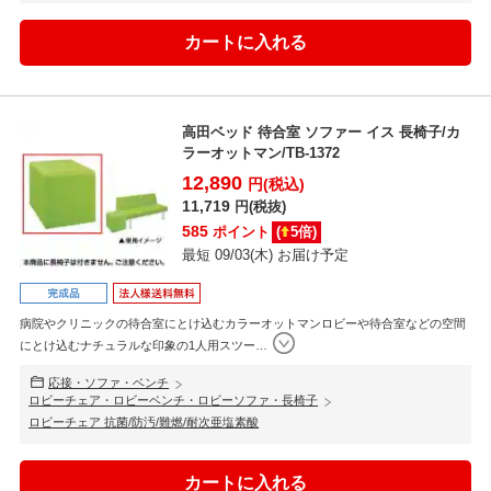
高田ベッド 待合室 ソファー イス 長椅子/カ
ラーオットマン/TB-1372
12,890
円(税込)
11,719
円(税抜)
585
ポイント
(
5
倍)
最短 09/03(木) お届け予定
病院やクリニックの待合室にとけ込むカラーオットマンロビーや待合室などの空間
にとけ込むナチュラルな印象の1人用スツー
…
応接・ソファ・ベンチ
ロビーチェア・ロビーベンチ・ロビーソファ・長椅子
ロビーチェア 抗菌/防汚/難燃/耐次亜塩素酸