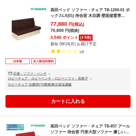
高田ベッド ソファー・チェア TB-1200-01 ボ
ックスLX(01) 待合室 木目調 壁面据置専...
77,880
円(税込)
70,800
円(税抜)
3,540
ポイント
(
5
倍)
最短 09/14(月) お届け予定
1件
応接・ソファ・ベンチ
ロビーチェア・ロビーベンチ・ロビーソファ・長椅子
ロビーチェア 抗菌/防汚/難燃/耐次亜塩素酸
高田ベッド ソファー・チェア TB-857 アール
ソファー 待合室 円形大型ソファー 優しい背