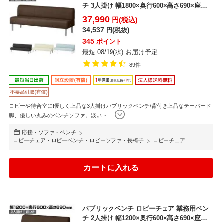
チ 3人掛け 幅1800×奥行600×高さ690×座高
40...
37,990
円(税込)
34,537
円(税抜)
345
ポイント
最短 08/19(水) お届け予定
89件
ロビーや待合室に!優しく上品な3人掛けパブリックベンチ/背付き上品なテーパード
脚、優しい丸みのベンチソファ。淡いト
…
応接・ソファ・ベンチ
ロビーチェア・ロビーベンチ・ロビーソファ・長椅子
ロビーチェア
パブリックベンチ ロビーチェア 業務用ベン
チ 2人掛け 幅1200×奥行600×高さ690×座高