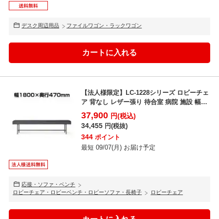
デスク周辺用品
ファイルワゴン・ラックワゴン
【法人様限定】LC-1228シリーズ ロビーチェ
ア 背なし レザー張り 待合室 病院 施設 幅
180...
37,900
円(税込)
34,455
円(税抜)
344
ポイント
最短 09/07(月) お届け予定
応接・ソファ・ベンチ
ロビーチェア・ロビーベンチ・ロビーソファ・長椅子
ロビーチェア