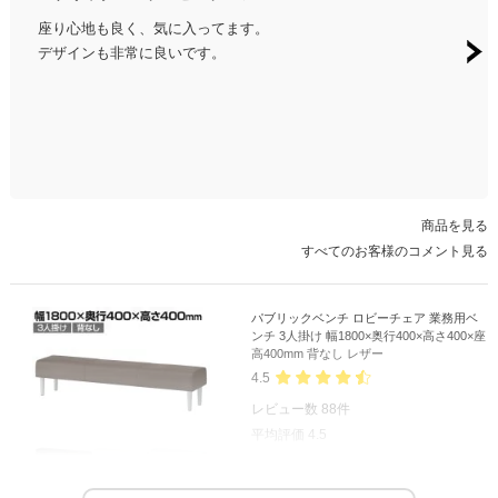
座り心地も良く、気に入ってます。
待合
デザインも非常に良いです。
て待
商品を見る
すべてのお客様のコメント見る
パブリックベンチ ロビーチェア 業務用ベ
ンチ 3人掛け 幅1800×奥行400×高さ400×座
高400mm 背なし レザー
4.5
レビュー数
88
件
平均評価
4.5