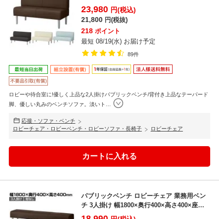
40...
23,980
円(税込)
21,800
円(税抜)
218
ポイント
最短 08/19(水) お届け予定
89件
ロビーや待合室に!優しく上品な2人掛けパブリックベンチ/背付き上品なテーパード
脚、優しい丸みのベンチソファ。淡いト
…
応接・ソファ・ベンチ
ロビーチェア・ロビーベンチ・ロビーソファ・長椅子
ロビーチェア
パブリックベンチ ロビーチェア 業務用ベン
チ 3人掛け 幅1800×奥行400×高さ400×座高
40...
18,990