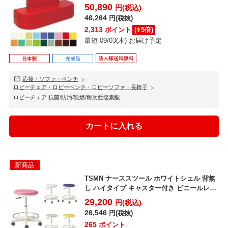
もたれ...
50,890
円(税込)
46,264
円(税抜)
2,313
ポイント
(
5
倍)
最短 09/03(木) お届け予定
応接・ソファ・ベンチ
ロビーチェア・ロビーベンチ・ロビーソファ・長椅子
ロビーチェア 抗菌/防汚/難燃/耐次亜塩素酸
新商品
TSMN ナーススツール ホワイトシェル 背無
し ハイタイプ キャスター付き ビニールレザ
ー張り 抗...
29,200
円(税込)
26,546
円(税抜)
265
ポイント