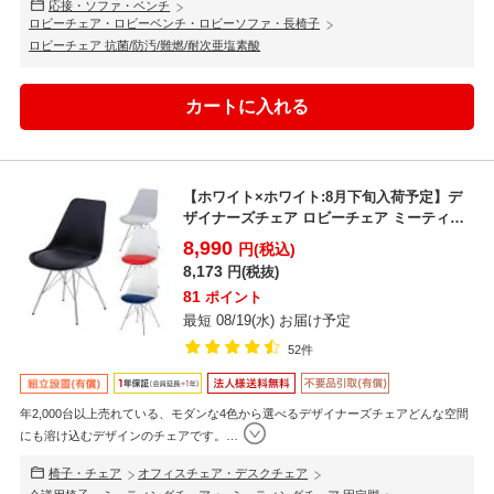
応接・ソファ・ベンチ
ロビーチェア・ロビーベンチ・ロビーソファ・長椅子
ロビーチェア 抗菌/防汚/難燃/耐次亜塩素酸
【ホワイト×ホワイト:8月下旬入荷予定】デ
ザイナーズチェア ロビーチェア ミーティン
グチェア おしゃ...
8,990
円(税込)
8,173
円(税抜)
81
ポイント
最短 08/19(水) お届け予定
52件
年2,000台以上売れている、モダンな4色から選べるデザイナーズチェアどんな空間
にも溶け込むデザインのチェアです。
…
椅子・チェア
オフィスチェア・デスクチェア