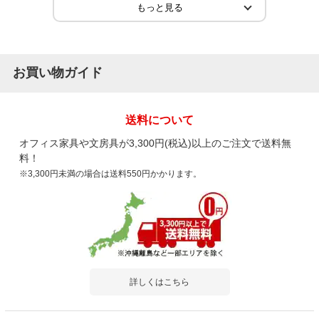
2026-06-22
ご購入者様
購入確認済み
ご購
とても良い
検査
お買い物ガイド
部屋にピッタリ、大きさもよく、すわりごこちもよかったです。
中待
然か
送料について
オフィス家具や文房具が3,300円(税込)以上のご注文で送料無
料！
※3,300円未満の場合は送料550円かかります。
商品を見る
すべてのお客様のコメント見る
キューブスツール ロビーチェア PVCレザ
ー アジャスター付き 幅400×奥行400×高さ
詳しくはこちら
400mm 【ブラック アイボリー ブルー ダー
クブラウン】
4.7