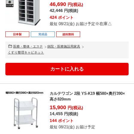
ダー錠...
46,690
円(税込)
42,446
円(税抜)
424
ポイント
※在庫△
最短 08/21(金) お届け予定
医療・整体・エステ
病院・医療施設用家具
くすり整理キャビネット
カルテワゴン 2段 YS-K19 幅580×奥行390×
高さ820mm
15,900
円(税込)
14,455
円(税抜)
144
ポイント
最短 08/21(金) お届け予定