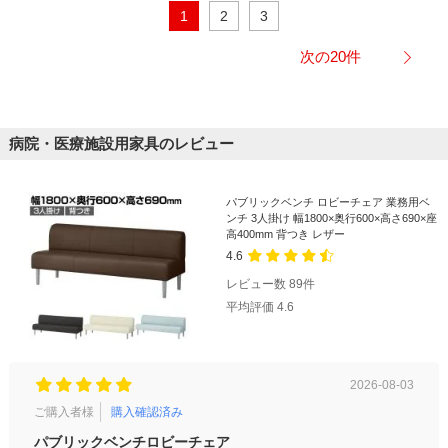
1
2
3
次の20件
病院・医療施設用家具のレビュー
パブリックベンチ ロビーチェア 業務用ベ
ンチ 3人掛け 幅1800×奥行600×高さ690×座
高400mm 背つき レザー
4.6
レビュー数
89
件
平均評価
4.6
2026-08-03
ご購入者様
購入確認済み
ご購
パブリックベンチロビーチェア
待合