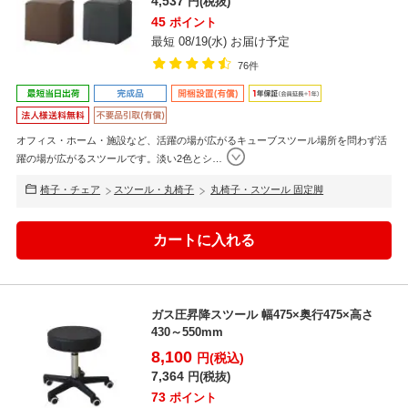
4,537
円(税抜)
45
ポイント
最短 08/19(水) お届け予定
76件
オフィス・ホーム・施設など、活躍の場が広がるキューブスツール場所を問わず活
躍の場が広がるスツールです。淡い2色とシ
…
椅子・チェア
スツール・丸椅子
丸椅子・スツール 固定脚
ガス圧昇降スツール 幅475×奥行475×高さ
430～550mm
8,100
円(税込)
7,364
円(税抜)
73
ポイント