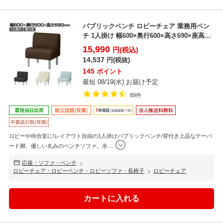
パブリックベンチ ロビーチェア 業務用ベン
チ 1人掛け 幅600×奥行600×高さ690×座高
400...
15,990
円(税込)
14,537
円(税抜)
145
ポイント
最短 08/19(水) お届け予定
89件
ロビーや待合室に!レイアウト自由の1人掛けパブリックベンチ/背付き上品なテーパ
ード脚、優しい丸みのベンチソファ。水
…
応接・ソファ・ベンチ
ロビーチェア・ロビーベンチ・ロビーソファ・長椅子
ロビーチェア