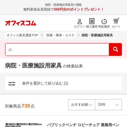
病院・医療施設用家具の通販
無料新規会員登録で
500円分のポイントプレゼント！
ログイン
購入履歴
閲覧履歴
カート
オフィス家具通販TOP
医療・整体・エステ
病院・医療施設用家具
病院・医療施設用家具
の検索結果
条件を選択して絞り込む (1)
735
対象商品
点
パブリックベンチ ロビーチェア 業務用ベン