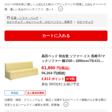
ロビーや待合室に!優しく上品な2人掛けパブリックベンチ/背無し上品なテーパード
脚、優しい丸みのベンチソファ。淡いト
…
応接・ソファ・ベンチ
ロビーチェア・ロビーベンチ・ロビーソファ・長椅子
ロビーチェア
高田ベッド 待合室 ソファー イス 長椅子/マ
ックソファー 幅1500～1800mm/TB-631-...
61,890
円(税込)
56,264
円(税抜)
2,813
ポイント
(
5
倍)
最短 09/03(木) お届け予定
治療院・病院・クリニックなど、幅広く活躍するロビーソファ複数の人が座る際の
目安となるシームライン縫製を採用。医療施
…