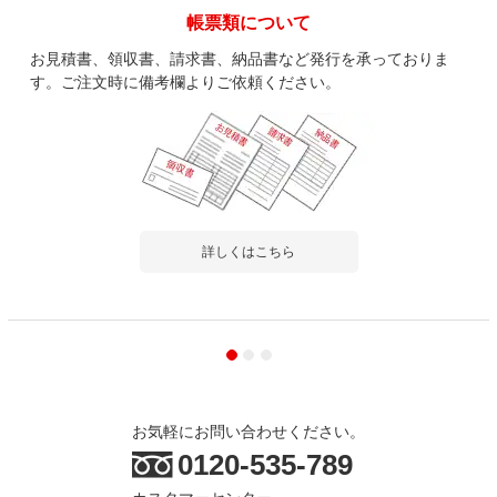
レビュー数
76
件
帳票類について
平均評価
4.7
お見積書、領収書、請求書、納品書など発行を承っておりま
す。ご注文時に備考欄よりご依頼ください。
2026-06-10
ご購入者様
購入確認済み
ご購
お値段以上
お安
価格が安かったので安っぽくないか心配していましたが、しっか
お安
りしたつくりでした。色...
もっと見る
詳しくはこちら
商品を見る
お気軽にお問い合わせください。
すべてのお客様のコメント見る
0120-535-789