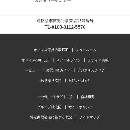
カスタマーセンター
ガス圧昇降スツール 幅475×奥行475×高さ
430～550mm
4.6
適格請求書発行事業者登録番号
レビュー数
14
件
T1-0100-0112-5570
平均評価
4.6
オフィス家具通販TOP
ショールーム
2026-06-26
オフィスのギモン
スタイルブック
メディア掲載
ご購入者様
購入確認済み
ご購
レビュー
お買い物ガイド
デジタルカタログ
とても良いです！
安価
お見積り依頼
お問い合わせ
サイズも良いし何よりもコスパが
使い
良いですね！
大満足で使ってます！
コーポレートサイト
会社概要
グループ構成図
サイトポリシー
特定商取引法に基づく表記
サイトマップ