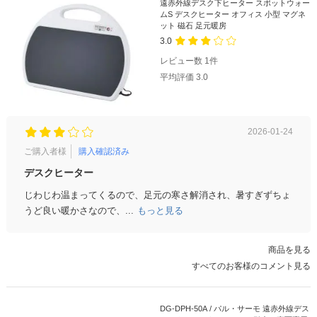
遠赤外線デスク下ヒーター スポットウォー
ムS デスクヒーター オフィス 小型 マグネ
ット 磁石 足元暖房
3.0
レビュー数
1
件
平均評価
3.0
2026-01-24
ご購入者様
購入確認済み
デスクヒーター
じわじわ温まってくるので、足元の寒さ解消され、暑すぎずちょ
うど良い暖かさなので、...
もっと見る
商品を見る
すべてのお客様のコメント見る
DG-DPH-50A / パル・サーモ 遠赤外線デス