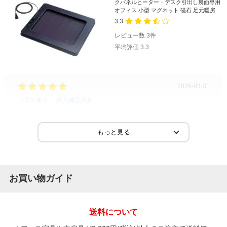
クパネルヒーター・デスク引出し裏面専用
オフィス 小型 マグネット 磁石 足元暖房
3.3
レビュー数
3
件
平均評価
3.3
2025-03-31
ご購入者様
購入確認済み
ご購
とてもよかったです
もっ
とてもよかったです
コン
火傷
お買い物ガイド
送料について
商品を見る