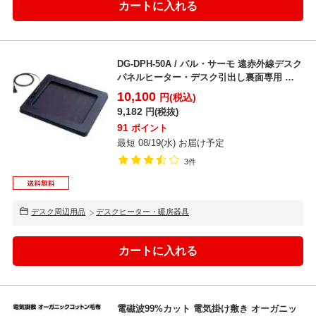
DG-DPH-50A / パル・サーモ 遠赤外線デスク
パネルヒーター・デスク引出し裏面専用 オ
フィス...
10,100
円(税込)
9,182
円(税抜)
91
ポイント
最短 08/19(水) お届け予定
3件
デスク周辺用品
デスクヒーター・暖房器具
電磁波99%カット 電気掛け敷き オーガニッ