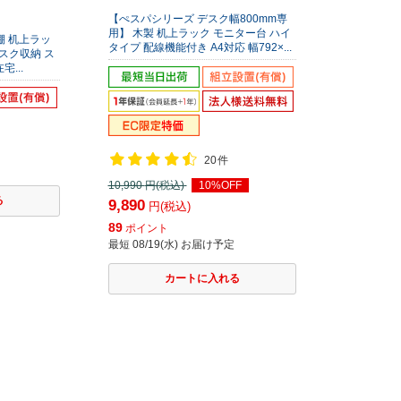
【ぺスパシリーズ デスク幅800mm専
用】 木製 机上ラック モニター台 ハイ
上棚 机上ラッ
タイプ 配線機能付き A4対応 幅792×...
スク収納 ス
...
20件
10,990
円(税込)
10%OFF
9,890
円(税込)
89
ポイント
最短 08/19(水) お届け予定