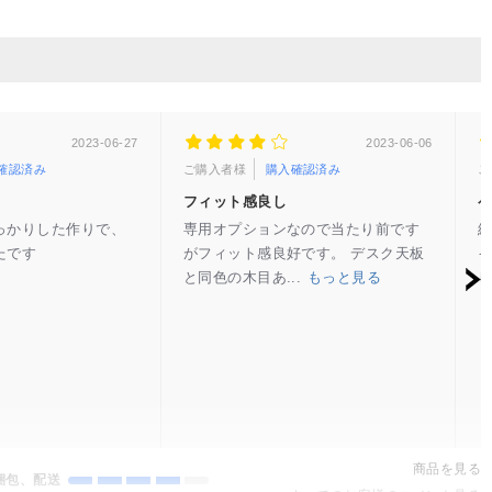
2023-06-27
2023-06-06
確認済み
ご購入者様
購入確認済み
ご
フィット感良し
っかりした作りで、
専用オプションなので当たり前です
組
たです
がフィット感良好です。 デスク天板
と同色の木目あ...
もっと見る
商品を見る
梱包、配送