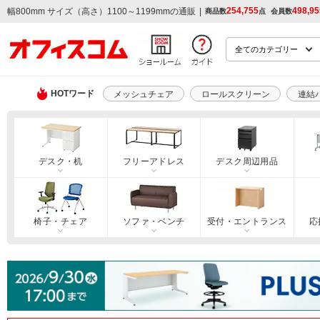
254,755
498,95
|
幅800mm サイズ（高さ）1100～1199mmの通販
商品数
点
会員数
HOTワード
メッシュチェア
ロールスクリーン
連結
デスク・机
フリーアドレス
デスク周辺用品
椅子・チェア
ソファ・ベンチ
受付・エントランス
応