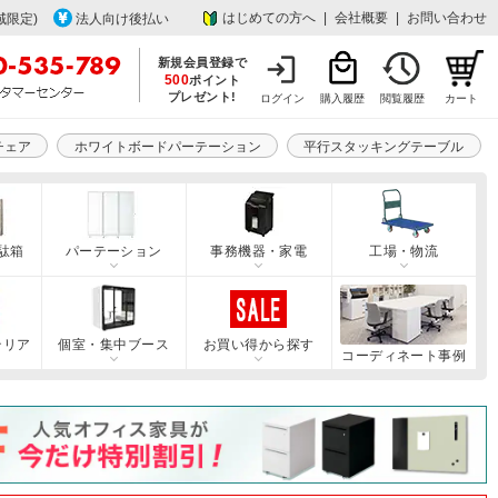
はじめての方へ
|
会社概要
|
お問い合わせ
域限定)
法人向け後払い
新規会員登録で
500
ポイント
プレゼント!
ログイン
購入履歴
閲覧履歴
カート
チェア
ホワイトボードパーテーション
平行スタッキングテーブル
駄箱
パーテーション
事務機器・家電
工場・物流
テリア
個室・集中ブース
お買い得から探す
コーディネート事例