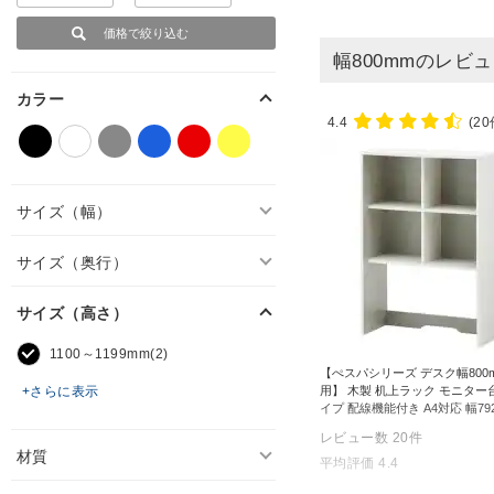
幅800mmのレビ
カラー
4.4
(20
サイズ（幅）
サイズ（奥行）
サイズ（高さ）
1100～1199mm(2)
【ぺスパシリーズ デスク幅800
+さらに表示
用】 木製 机上ラック モニター
イプ 配線機能付き A4対応 幅79
350×高さ1153mm【ホワイト×
レビュー数
20
件
材質
平均評価
4.4