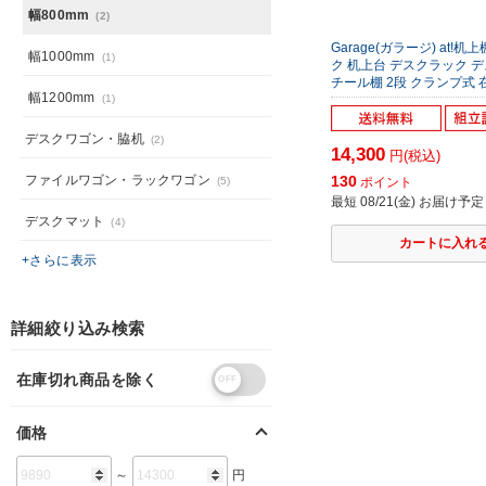
幅800mm
(2)
Garage(ガラージ) at!机
幅1000mm
(1)
ク 机上台 デスクラック デ
チール棚 2段 クランプ式 在宅
幅1200mm
(1)
デスクワゴン・脇机
(2)
14,300
円(税込)
ファイルワゴン・ラックワゴン
130
(5)
ポイント
最短 08/21(金) お届け予定
デスクマット
(4)
+さらに表示
詳細絞り込み検索
在庫切れ商品を除く
価格
～
円