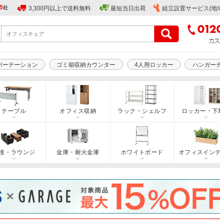
5
社
3,300円以上で送料無料
最短当日出荷
組立設置サービス(地
パーテーション
ゴミ箱収納カウンター
4人用ロッカー
ハンガー
テーブル
オフィス収納
ラック・シェルフ
ロッカー・下
接・ラウンジ
金庫・耐火金庫
ホワイトボード
オフィスイン