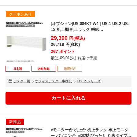
クーポンあり
[オプション]US-084KT W4 | US-1 US-2 US-
1S 机上棚 机上ラック 幅80...
29,390
円(税込)
26,719
円(税抜)
267
ポイント
最短 09/01(火) お届け予定
デスク・机
オフィスデスク・事務机
US-1Sシリーズ
新商品
eモニター台 机上台 机上ラック 卓上モニタ
ー パソコン台 日本製 ぴったり 丸脚タイプ