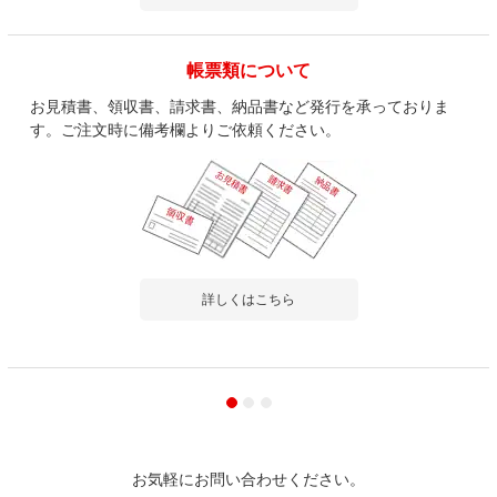
5.0
レビュー数
1
件
平均評価
5.0
帳票類について
お見積書、領収書、請求書、納品書など発行を承っておりま
す。ご注文時に備考欄よりご依頼ください。
2024-04-15
ご購入者様
購入確認済み
事務所用
しっかりした作りで良かったです。
組み立ても簡単でした。
詳しくはこちら
商品を見る
すべてのお客様のコメント見る
【ぺスパシリーズ デスク幅800mm専用】
木製 机上ラック モニター台 ハイタイプ 配
線機能付き A4対応 幅792×奥行350×高さ
お気軽にお問い合わせください。
1153mm【ホワイト×グレー】