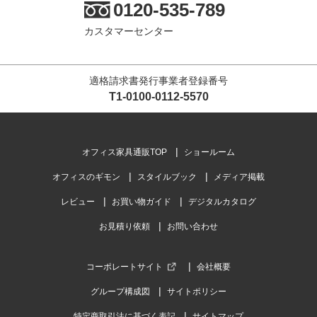
4.4
0120-535-789
レビュー数
20
件
カスタマーセンター
平均評価
4.4
適格請求書発行事業者登録番号
2024-05-05
T1-0100-0112-5570
ご購入者様
購入確認済み
ご購
商品は素晴らしいが、電話対応とデリバリーに改善が必要だ
満足
と思います
オフィス家具通販TOP
ショールーム
お値
すでにデスクを購入していたので、そのデスクに適合する本製品
オフィスのギモン
スタイルブック
メディア掲載
を購入しました。おそら...
もっと見る
レビュー
お買い物ガイド
デジタルカタログ
お見積り依頼
お問い合わせ
コーポレートサイト
会社概要
商品を見る
グループ構成図
サイトポリシー
すべてのお客様のコメント見る
特定商取引法に基づく表記
サイトマップ