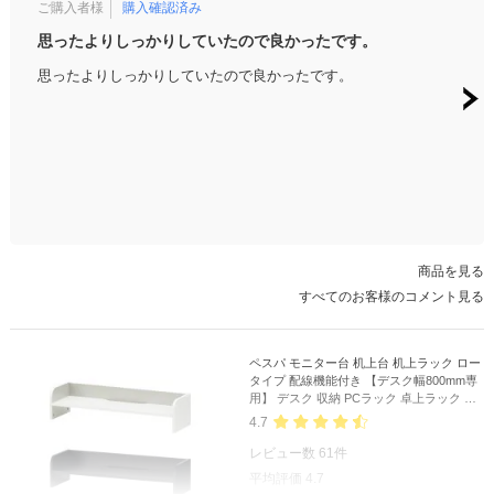
ご購入者様
購入確認済み
ご購
思ったよりしっかりしていたので良かったです。
シン
思ったよりしっかりしていたので良かったです。
シン
った
商品を見る
すべてのお客様のコメント見る
ペスパ モニター台 机上台 机上ラック ロー
タイプ 配線機能付き 【デスク幅800mm専
用】 デスク 収納 PCラック 卓上ラック デ
スク棚 書類棚 A4対応
4.7
レビュー数
61
件
平均評価
4.7