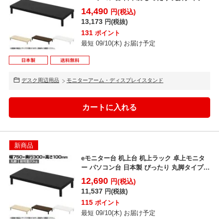
幅850×...
14,490
円(税込)
13,173
円(税抜)
131
ポイント
最短 09/10(木) お届け予定
デスク周辺用品
モニターアーム・ディスプレイスタンド
新商品
eモニター台 机上台 机上ラック 卓上モニタ
ー パソコン台 日本製 ぴったり 丸脚タイプ
幅750×...
12,690
円(税込)
11,537
円(税抜)
115
ポイント
最短 09/10(木) お届け予定