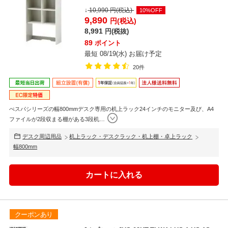
能付き ...
↓
10,990
円(税込)
10%OFF
9,890
円(税込)
8,991
円(税抜)
89
ポイント
最短 08/19(水) お届け予定
20件
ぺスパシリーズの幅800mmデスク専用の机上ラック24インチのモニター及び、A4
ファイルが2段収まる棚がある3段机
…
デスク周辺用品
机上ラック・デスクラック・机上棚・卓上ラック
幅800mm
クーポンあり