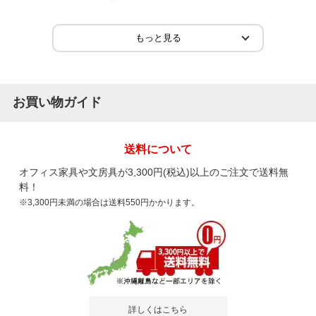
2026-04-30
ご購入者様
購入確認済み
ご購
事務所
整理
お買い物ガイド
サイズもピッタリで品質も良い 建て付けは背板に若干の歪みが
デス
あるものの必要十分 デ...
もっと見る
送料について
オフィス家具や文房具が3,300円(税込)以上のご注文で送料無
料！
※3,300円未満の場合は送料550円かかります。
商品を見る
すべてのお客様のコメント見る
ファイルスタンド デスクトップ 机上整理
スチール製 幅800×奥行240×高さ550mm
詳しくはこちら