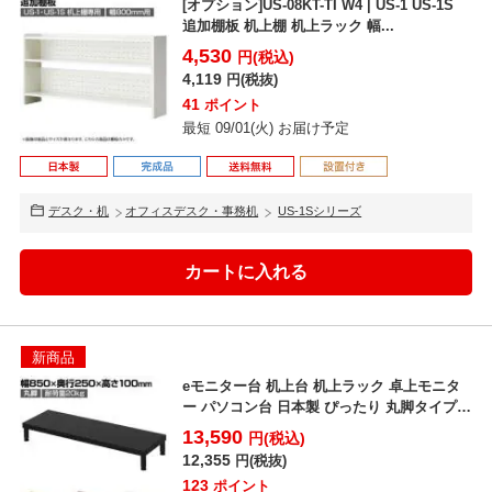
[オプション]US-08KT-TI W4 | US-1 US-1S
追加棚板 机上棚 机上ラック 幅...
4,530
円(税込)
4,119
円(税抜)
41
ポイント
最短 09/01(火) お届け予定
デスク・机
オフィスデスク・事務机
US-1Sシリーズ
新商品
eモニター台 机上台 机上ラック 卓上モニタ
ー パソコン台 日本製 ぴったり 丸脚タイプ
幅850×...
13,590
円(税込)
12,355
円(税抜)
123
ポイント