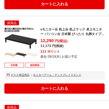
新商品
eモニター台 机上台 机上ラック 卓上モニタ
ー パソコン台 日本製 ぴったり 丸脚タイプ
幅700×...
12,290
円(税込)
11,173
円(税抜)
111
ポイント
最短 09/10(木) お届け予定
デスク周辺用品
モニターアーム・ディスプレイスタンド
新商品