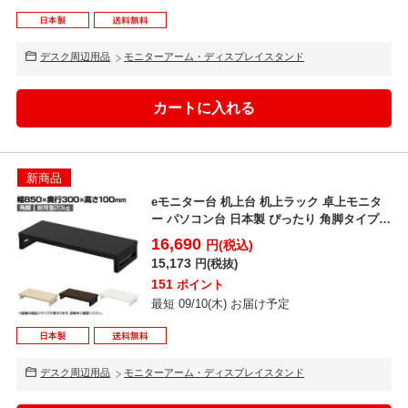
デスク周辺用品
モニターアーム・ディスプレイスタンド
新商品
eモニター台 机上台 机上ラック 卓上モニタ
ー パソコン台 日本製 ぴったり 角脚タイプ
幅850×...
16,690
円(税込)
15,173
円(税抜)
151
ポイント
最短 09/10(木) お届け予定
デスク周辺用品
モニターアーム・ディスプレイスタンド