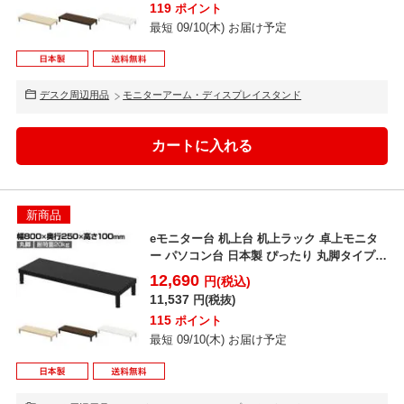
119
ポイント
最短 09/10(木) お届け予定
デスク周辺用品
モニターアーム・ディスプレイスタンド
新商品
eモニター台 机上台 机上ラック 卓上モニタ
ー パソコン台 日本製 ぴったり 丸脚タイプ
幅800×...
12,690
円(税込)
11,537
円(税抜)
115
ポイント
最短 09/10(木) お届け予定