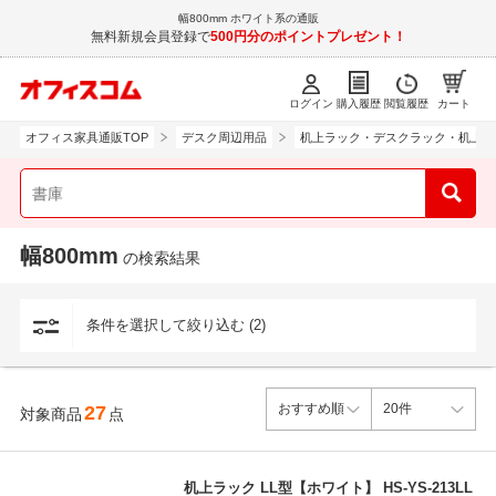
幅800mm ホワイト系の通販
無料新規会員登録で
500円分のポイントプレゼント！
ログイン
購入履歴
閲覧履歴
カート
オフィス家具通販TOP
デスク周辺用品
机上ラック・デスクラック・机上棚
幅800mm
の検索結果
条件を選択して絞り込む (2)
27
対象商品
点
机上ラック LL型【ホワイト】 HS-YS-213LL