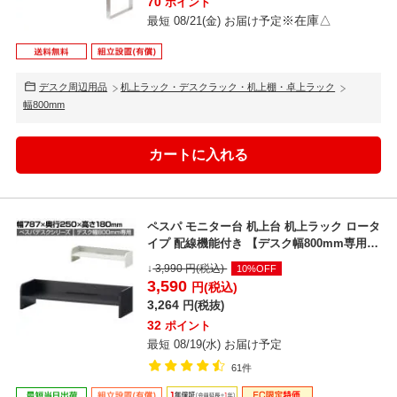
70
ポイント
※在庫△
最短 08/21(金) お届け予定
デスク周辺用品
机上ラック・デスクラック・机上棚・卓上ラック
幅800mm
ペスパ モニター台 机上台 机上ラック ロータ
イプ 配線機能付き 【デスク幅800mm専用】
デスク...
↓
3,990
円(税込)
10%OFF
3,590
円(税込)
3,264
円(税抜)
32
ポイント
最短 08/19(水) お届け予定
61件