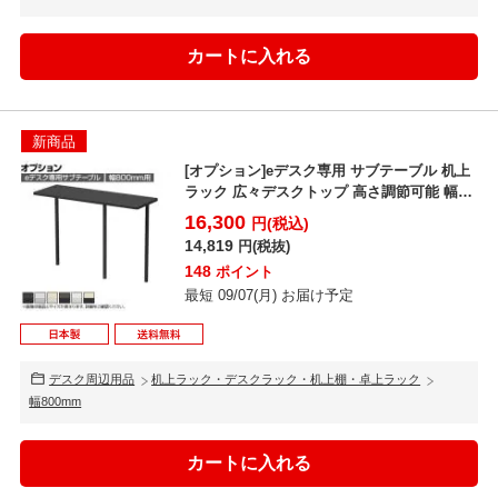
新商品
[オプション]eデスク専用 サブテーブル 机上
ラック 広々デスクトップ 高さ調節可能 幅
800mm用
16,300
円(税込)
14,819
円(税抜)
148
ポイント
最短 09/07(月) お届け予定
デスク周辺用品
机上ラック・デスクラック・机上棚・卓上ラック
幅800mm