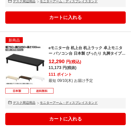
デスク周辺用品
モニターアーム・ディスプレイスタンド
新商品
eモニター台 机上台 机上ラック 卓上モニタ
ー パソコン台 日本製 ぴったり 丸脚タイプ
幅750×...
12,290
円(税込)
11,173
円(税抜)
111
ポイント
最短 09/10(木) お届け予定
デスク周辺用品
モニターアーム・ディスプレイスタンド