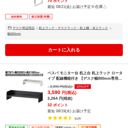
70
ポイント
※在庫△
最短 08/21(金) お届け予定
デスク周辺用品
机上ラック・デスクラック・机上棚・卓上ラック
幅800mm
ペスパ モニター台 机上台 机上ラック ロータ
イプ 配線機能付き 【デスク幅800mm専用】
デスク...
↓
3,990
円(税込)
10%OFF
3,590
円(税込)
3,264
円(税抜)
32
ポイント
最短 08/19(水) お届け予定
61件