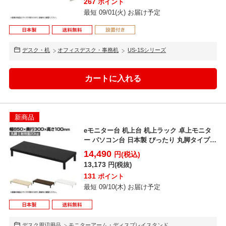
267
ポイント
最短 09/01(火) お届け予定
デスク・机
オフィスデスク・事務机
US-1Sシリーズ
新商品
eモニター台 机上台 机上ラック 卓上モニタ
ー パソコン台 日本製 ぴったり 丸脚タイプ
幅850×...
14,490
円(税込)
13,173
円(税抜)
131
ポイント
最短 09/10(木) お届け予定
デスク周辺用品
モニターアーム・ディスプレイスタンド