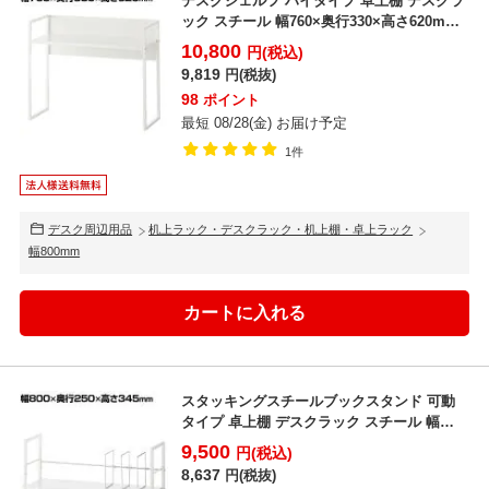
デスクシェルフ ハイタイプ 卓上棚 デスクラ
ック スチール 幅760×奥行330×高さ620mm
机...
10,800
円(税込)
9,819
円(税抜)
98
ポイント
最短 08/28(金) お届け予定
1件
デスク周辺用品
机上ラック・デスクラック・机上棚・卓上ラック
幅800mm
スタッキングスチールブックスタンド 可動
タイプ 卓上棚 デスクラック スチール 幅
800×奥行250...
9,500
円(税込)
8,637
円(税抜)