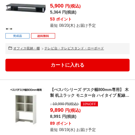
1...
5,900
円(税込)
5,364
円(税抜)
53
ポイント
最短 08/20(木) お届け予定
オフィス収納・棚
テレビ台・テレビスタンド・ローボード
【ぺスパシリーズ デスク幅800mm専用】 木
製 机上ラック モニター台 ハイタイプ 配線機
能付き ...
↓
10,990
円(税込)
10%OFF
9,890
円(税込)
8,991
円(税抜)
89
ポイント
最短 08/19(水) お届け予定