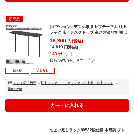
新商品
[オプション]eデスク専用 サブテーブル 机上
ラック 広々デスクトップ 高さ調節可能 幅
800mm用
16,300
円(税込)
14,819
円(税抜)
148
ポイント
最短 09/07(月) お届け予定
デスク周辺用品
机上ラック・デスクラック・机上棚・卓上ラック
幅800mm
ちょい足しラック80W 2段仕様 木目調 テレ