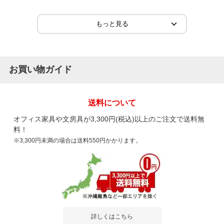
2026-04-30
ご購入者様
購入確認済み
ご購
事務所
整理
お買い物ガイド
サイズもピッタリで品質も良い 建て付けは背板に若干の歪みが
デス
あるものの必要十分 デ...
もっと見る
送料について
オフィス家具や文房具が3,300円(税込)以上のご注文で送料無
料！
※3,300円未満の場合は送料550円かかります。
商品を見る
すべてのお客様のコメント見る
ファイルスタンド デスクトップ 机上整理
スチール製 幅800×奥行240×高さ550mm
詳しくはこちら
5.0