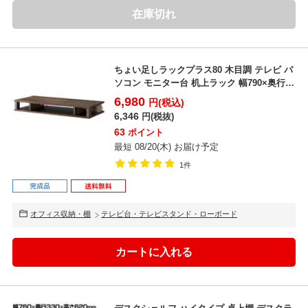
在庫切れ
ちょい足しラックプラス80 木目調 テレビ パ
ソコン モニター台 机上ラック 幅790×奥行
360×...
6,980
円(税込)
6,346
円(税抜)
63
ポイント
最短 08/20(木) お届け予定
1件
オフィス収納・棚
テレビ台・テレビスタンド・ローボード