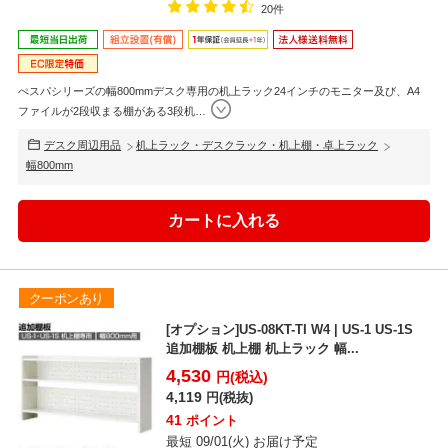
20件
ぺスパシリーズの幅800mmデスク専用の机上ラック24インチのモニター及び、A4
ファイルが2段収まる棚がある3段机
…
デスク周辺用品
机上ラック・デスクラック・机上棚・卓上ラック
幅800mm
クーポンあり
[オプション]US-08KT-TI W4 | US-1 US-1S
追加棚板 机上棚 机上ラック 幅...
4,530
円(税込)
4,119
円(税抜)
41
ポイント
最短 09/01(火) お届け予定