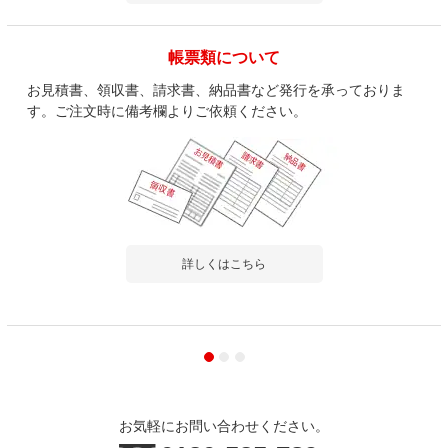
レビュー数
1
件
平均評価
5.0
帳票類について
お見積書、領収書、請求書、納品書など発行を承っておりま
す。ご注文時に備考欄よりご依頼ください。
2024-04-15
ご購入者様
購入確認済み
事務所用
しっかりした作りで良かったです。
組み立ても簡単でした。
詳しくはこちら
商品を見る
すべてのお客様のコメント見る
【ぺスパシリーズ デスク幅800mm専用】
木製 机上ラック モニター台 ハイタイプ 配
線機能付き A4対応 幅792×奥行350×高さ
お気軽にお問い合わせください。
1153mm【ホワイト×グレー】
4.4