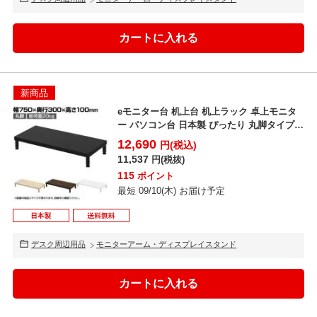
新商品
eモニター台 机上台 机上ラック 卓上モニタ
ー パソコン台 日本製 ぴったり 丸脚タイプ
幅750×...
12,690
円(税込)
11,537
円(税抜)
115
ポイント
最短 09/10(木) お届け予定
デスク周辺用品
モニターアーム・ディスプレイスタンド