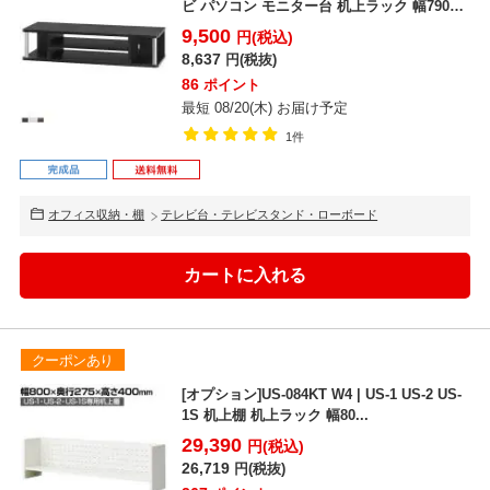
ビ パソコン モニター台 机上ラック 幅790×
奥行2...
9,500
円(税込)
8,637
円(税抜)
86
ポイント
最短 08/20(木) お届け予定
1件
オフィス収納・棚
テレビ台・テレビスタンド・ローボード
クーポンあり
[オプション]US-084KT W4 | US-1 US-2 US-
1S 机上棚 机上ラック 幅80...
29,390
円(税込)
26,719
円(税抜)