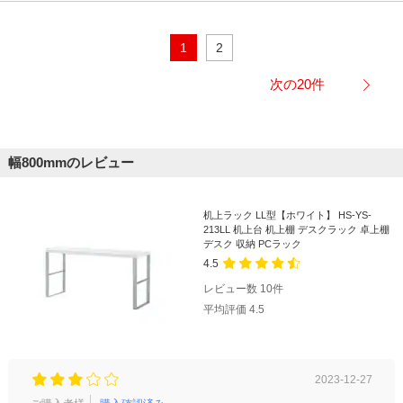
1
2
次の20件
幅800mmのレビュー
机上ラック LL型【ホワイト】 HS-YS-
213LL 机上台 机上棚 デスクラック 卓上棚
デスク 収納 PCラック
4.5
レビュー数
10
件
平均評価
4.5
2023-12-27