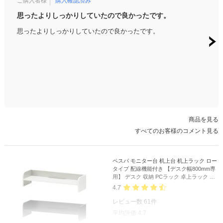
ご購入者様
購入確認済み
ご購
思ったよりしっかりしていたので良かったです。
シン
思ったよりしっかりしていたので良かったです。
シン
った
商品を見る
すべてのお客様のコメント見る
ペスパ モニター台 机上台 机上ラック ロー
タイプ 配線機能付き 【デスク幅800mm専
用】 デスク 収納 PCラック 卓上ラック デ
スク棚 書類棚 A4対応
4.7
レビュー数
61
件
平均評価
4.7