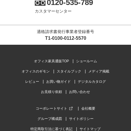
0120-535-789
レビュー数
20
件
カスタマーセンター
平均評価
4.4
適格請求書発行事業者登録番号
2024-05-05
T1-0100-0112-5570
ご購入者様
購入確認済み
ご購
商品は素晴らしいが、電話対応とデリバリーに改善が必要だ
満足
と思います
オフィス家具通販TOP
ショールーム
お値
すでにデスクを購入していたので、そのデスクに適合する本製品
オフィスのギモン
スタイルブック
メディア掲載
を購入しました。おそら...
もっと見る
レビュー
お買い物ガイド
デジタルカタログ
お見積り依頼
お問い合わせ
コーポレートサイト
会社概要
商品を見る
グループ構成図
サイトポリシー
すべてのお客様のコメント見る
特定商取引法に基づく表記
サイトマップ