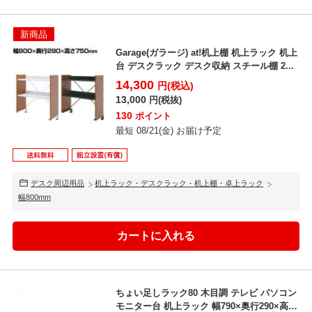
新商品
Garage(ガラージ) at!机上棚 机上ラック 机上
台 デスクラック デスク収納 スチール棚 2...
14,300
円(税込)
13,000
円(税抜)
130
ポイント
最短 08/21(金) お届け予定
デスク周辺用品
机上ラック・デスクラック・机上棚・卓上ラック
幅800mm
ちょい足しラック80 木目調 テレビ パソコン
モニター台 机上ラック 幅790×奥行290×高さ