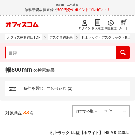
幅800mmの通販
無料新規会員登録で
500円分のポイントプレゼント！
ログイン
購入履歴
閲覧履歴
カート
オフィス家具通販TOP
デスク周辺用品
机上ラック・デスクラック・机上棚
幅800mm
の検索結果
条件を選択して絞り込む (1)
33
対象商品
点
机上ラック LL型【ホワイト】 HS-YS-213LL