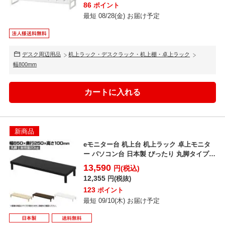
86
ポイント
最短 08/28(金) お届け予定
デスク周辺用品
机上ラック・デスクラック・机上棚・卓上ラック
幅800mm
新商品
eモニター台 机上台 机上ラック 卓上モニタ
ー パソコン台 日本製 ぴったり 丸脚タイプ
幅850×...
13,590
円(税込)
12,355
円(税抜)
123
ポイント
最短 09/10(木) お届け予定