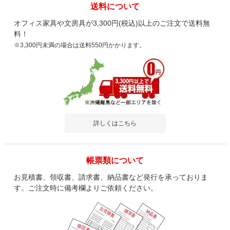
送料について
商品を見る
オフィス家具や文房具が3,300円(税込)以上のご注文で送料無
すべてのお客様のコメント見る
料！
※3,300円未満の場合は送料550円かかります。
【(背)ホワイト×(座)ワインレッド:8月下旬
入荷予定】【4脚セット】ミーティングチ
ェア 会議用椅子 会議用チェア 固定脚 アグ
レアチェア スタッキング可能 レザー 幅
4.6
475×奥行545×高さ750mm
レビュー数
314
件
平均評価
4.6
詳しくはこちら
2026-08-05
帳票類について
ご購入者様
購入確認済み
ご購
お見積書、領収書、請求書、納品書など発行を承っておりま
ミーティングチェア
ミー
す。ご注文時に備考欄よりご依頼ください。
来客用に購入 重ねて収納できるため普段は収納しています。 キ
これ
ャスターも思ったより...
もっと見る
たた