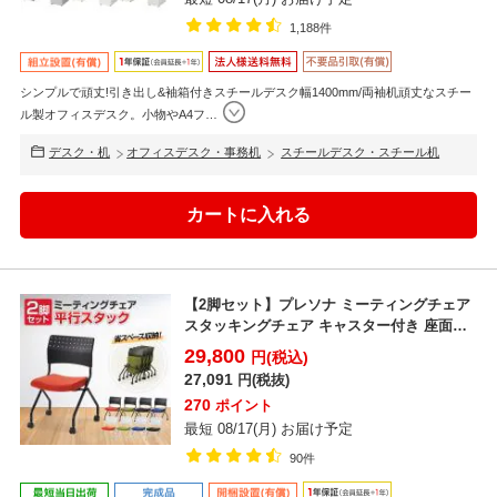
1,188件
シンプルで頑丈!引き出し&袖箱付きスチールデスク幅1400mm/両袖机頑丈なスチー
ル製オフィスデスク。小物やA4フ
…
デスク・机
オフィスデスク・事務机
スチールデスク・スチール机
【2脚セット】プレソナ ミーティングチェア
スタッキングチェア キャスター付き 座面ク
ッション 幅5...
29,800
円(税込)
27,091
円(税抜)
270
ポイント
最短 08/17(月) お届け予定
90件