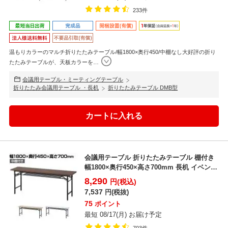
233件
温もりカラーのマルチ折りたたみテーブル/幅1800×奥行450/中棚なし大好評の折り
たたみテーブルが、天板カラーを
…
会議用テーブル・ミーティングテーブル
折りたたみ会議用テーブル ・長机
折りたたみテーブル DMB型
会議用テーブル 折りたたみテーブル 棚付き
幅1800×奥行450×高さ700mm 長机 イベント
テ...
8,290
円(税込)
7,537
円(税抜)
75
ポイント
最短 08/17(月) お届け予定