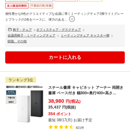
個性豊かな8色がクリエイティブな会議に導くミーティングチェア2脚ライトグレー
とブラックの2色をベースに、弾力のある
…
椅子・チェア
オフィスチェア・デスクチェア
会議用椅子・ミーティングチェア
ミーティングチェア キャスター脚
樹脂、その他
ランキング1位
スチール書庫 キャビネット アーチー 両開き
書庫 ベース付き 幅800×奥行400×高さ
1850mm
38,980
円(税込)
35,437
円(税抜)
354
ポイント
最短 08/17(月) お届け予定
821件