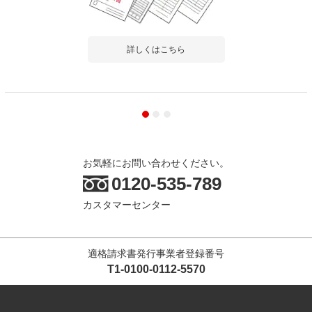
詳しくはこちら
商品を見る
すべてのお客様のコメント見る
オフィスチェア ワークスチェア 布張り 肘
なし ロッキング 事務椅子 デスクチェア 幅
590×奥行590×高さ770～850mm
お気軽にお問い合わせください。
4.4
0120-535-789
レビュー数
265
件
カスタマーセンター
平均評価
4.4
適格請求書発行事業者登録番号
2026-07-22
T1-0100-0112-5570
ご購入者様
購入確認済み
ご購
机及び椅子は予想以上に使いやすい。
とて