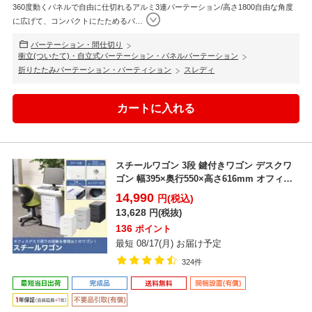
360度動くパネルで自由に仕切れるアルミ3連パーテーション/高さ1800自由な角度
に広げて、コンパクトにたためるパ
…
パーテーション・間仕切り
衝立(ついたて)・自立式パーテーション・パネルパーテーション
折りたたみパーテーション・パーティション
スレディ
スチールワゴン 3段 鍵付きワゴン デスクワ
ゴン 幅395×奥行550×高さ616mm オフィス
ワゴ...
14,990
円(税込)
13,628
円(税抜)
136
ポイント
最短 08/17(月) お届け予定
324件