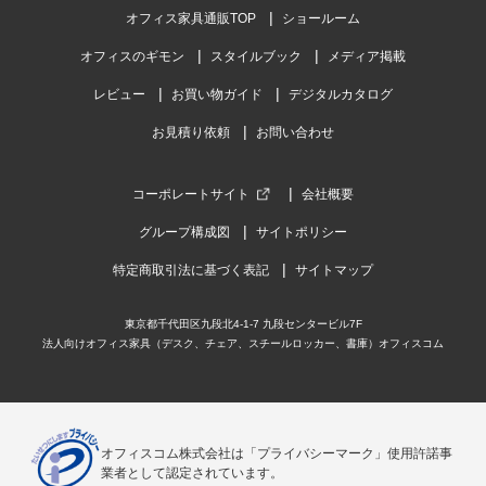
オフィス家具通販TOP
ショールーム
①机の左側が二段になっているのは、いちばんのお気に入りで
お値
す。 ②貴社の名古屋支店...
もっと見る
満足
オフィスのギモン
スタイルブック
メディア掲載
レビュー
お買い物ガイド
デジタルカタログ
お見積り依頼
お問い合わせ
コーポレートサイト
会社概要
商品を見る
グループ構成図
サイトポリシー
すべてのお客様のコメント見る
特定商取引法に基づく表記
サイトマップ
オフィスチェア 腰楽 ハイバック ランバー
サポート 腰当て メッシュチェア パソコン
東京都千代田区九段北4-1-7 九段センタービル7F
チェア 幅620×奥620×高さ1090-1190mm
法人向けオフィス家具（デスク、チェア、スチールロッカー、書庫）オフィスコム
4.4
レビュー数
738
件
平均評価
4.4
オフィスコム株式会社は「プライバシーマーク」使用許諾事
業者として認定されています。