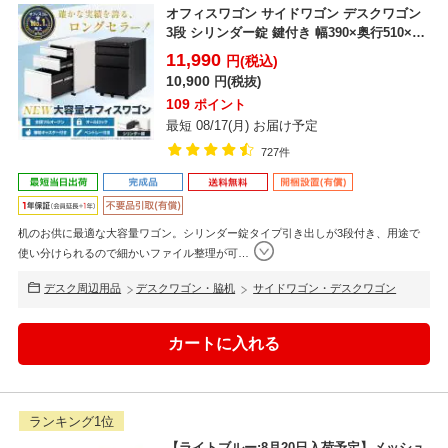
オフィスワゴン サイドワゴン デスクワゴン
3段 シリンダー錠 鍵付き 幅390×奥行510×高
さ6...
11,990
円(税込)
10,900
円(税抜)
109
ポイント
最短 08/17(月) お届け予定
727件
机のお供に最適な大容量ワゴン。シリンダー錠タイプ引き出しが3段付き、用途で
使い分けられるので細かいファイル整理が可
…
デスク周辺用品
デスクワゴン・脇机
サイドワゴン・デスクワゴン
ランキング1位
【ライトブルー:8月20日入荷予定】メッシュ