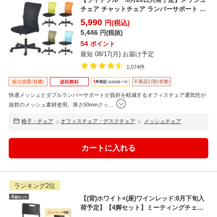
チェア チャットチェア ランバーサポート オ
フィスチェア...
5,990
円(税込)
5,446
円(税抜)
54
ポイント
最短 08/17(月) お届け予定
1,074件
快適メッシュとダブルランバーサポートが負担を軽減するオフィスチェア通気性が
抜群のメッシュ素材使用。厚さ50mmクッ
…
椅子・チェア
オフィスチェア・デスクチェア
メッシュチェア
ランキング2位
【(背)ホワイト×(座)ワインレッド:8月下旬入
荷予定】【4脚セット】ミーティングチェア
会議用椅子...