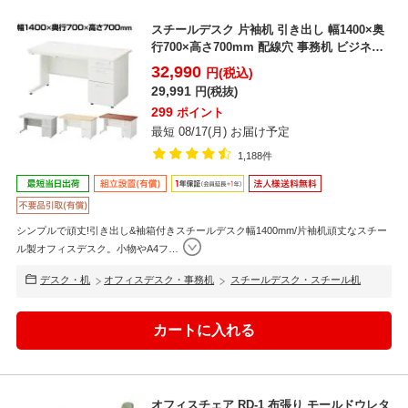
スチールデスク 片袖机 引き出し 幅1400×奥
行700×高さ700mm 配線穴 事務机 ビジネス
デ...
32,990
円(税込)
29,991
円(税抜)
299
ポイント
最短 08/17(月) お届け予定
1,188件
シンプルで頑丈!引き出し&袖箱付きスチールデスク幅1400mm/片袖机頑丈なスチー
ル製オフィスデスク。小物やA4フ
…
デスク・机
オフィスデスク・事務机
スチールデスク・スチール机
オフィスチェア RD-1 布張り モールドウレタ