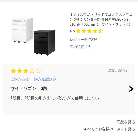
オフィスワゴン サイドワゴン デスクワゴ
ン 3段 シリンダー錠 鍵付き 幅390×奥行
510×高さ600mm【ホワイト・ブラック】
4.6
レビュー数
727
件
平均評価
4.6
2026-08-03
ご購入者様
購入確認済み
ご購
サイドワゴン 3段
デス
1段目、2段目の引き出しが浅すぎて使用しにくい
今回
実際に
商品を見る
すべてのお客様のコメント見る