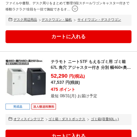
ファイルや書類、デスク周りをまとめて整理!3段スチールワゴンキャスター付きで
移動ラクラク!全段を一括で施錠できるオ
…
デスク周辺用品
デスクワゴン・脇机
サイドワゴン・デスクワゴン
テラモト ニートSTF もえるゴミ用 ゴミ箱
67L 角穴 アジャスター付き 分別 幅460×奥行
4...
52,290
円(税込)
47,537
円(税抜)
475
ポイント
最短 08/31(月) お届け予定
オフィスインテリア
ゴミ箱・ダストボックス
ゴミ箱(容量60L～)