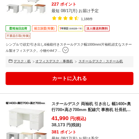
227
ポイント
最短 08/17(月) お届け予定
1,188件
シンプルで頑丈!引き出し&袖箱付きスチールデスク幅1000mm/片袖机頑丈なスチー
ル製オフィスデスク。小物やA4フ
…
デスク・机
オフィスデスク・事務机
スチールデスク・スチール机
スチールデスク 両袖机 引き出し 幅1400×奥
行700×高さ700mm 配線穴 事務机 社長机
ビ...
41,990
円(税込)
38,173
円(税抜)
381
ポイント
最短 08/17(月) お届け予定