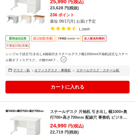
25,990
円(税込)
23,628
円(税抜)
236
ポイント
最短 08/17(月) お届け予定
1,188件
シンプルで頑丈!引き出し&袖箱付きスチールデスク幅1200mm/片袖机頑丈なスチー
ル製オフィスデスク。小物やA4フ
…
デスク・机
オフィスデスク・事務机
スチールデスク・スチール机
スチールデスク 片袖机 引き出し 幅1000×奥
行700×高さ700mm 配線穴 事務机 ビジネス
デ...
24,990
円(税込)
22,719
円(税抜)