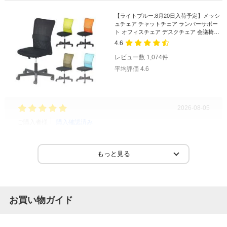
【ライトブルー:8月20日入荷予定】メッシ
ュチェア チャットチェア ランバーサポー
ト オフィスチェア デスクチェア 会議椅子
幅580×奥行580×高さ835-930mm
4.6
レビュー数
1,074
件
平均評価
4.6
2026-08-05
ご購入者様
購入確認済み
ご購
メッシュチェア
組み
金額以上の製品でした。長時間座っても疲れません。
6脚
ます。
お買い物ガイド