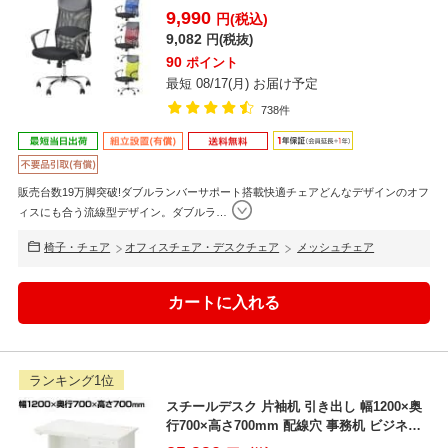
ア 幅620...
9,990
円(税込)
9,082
円(税抜)
90
ポイント
最短 08/17(月) お届け予定
738件
販売台数19万脚突破!ダブルランバーサポート搭載快適チェアどんなデザインのオフ
ィスにも合う流線型デザイン。ダブルラ
…
椅子・チェア
オフィスチェア・デスクチェア
メッシュチェア
ランキング1位
スチールデスク 片袖机 引き出し 幅1200×奥
行700×高さ700mm 配線穴 事務机 ビジネス
デ...