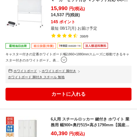
WB1...
15,990
円(税込)
14,537
円(税抜)
145
ポイント
最短 08/17(月) お届け予定
398件
キャスター付きの定番ホワイトボード/幅1860×1880mmスムーズに移動できるキャ
スター付きのホワイトボード。表
…
ホワイトボード
ホワイトボード 脚付き
ホワイトボード 脚付き スチール 無地
6人用 スチールロッカー 鍵付き ホワイト 業
務用 幅900×奥行515×高さ1790mm【国産】
【...
40,390
円(税込)