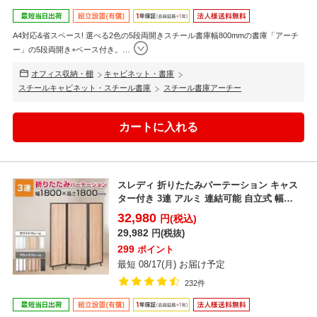
A4対応&省スペース! 選べる2色の5段両開きスチール書庫幅800mmの書庫「アーチ
ー」の5段両開き+ベース付き。
…
オフィス収納・棚
キャビネット・書庫
スチールキャビネット・スチール書庫
スチール書庫アーチー
スレディ 折りたたみパーテーション キャス
ター付き 3連 アルミ 連結可能 自立式 幅
1800×高さ...
32,980
円(税込)
29,982
円(税抜)
299
ポイント
最短 08/17(月) お届け予定
232件