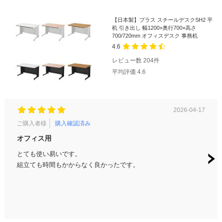
【日本製】プラス スチールデスクSH2 平
机 引き出し 幅1200×奥行700×高さ
700/720mm オフィスデスク 事務机
4.6
レビュー数
204
件
平均評価
4.6
2026-04-17
ご購入者様
購入確認済み
ご購
オフィス用
オフ
とても使い易いです。
しっ
組立ても時間もかからなく良かったです。
たです