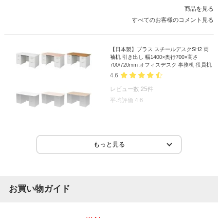
商品を見る
すべてのお客様のコメント見る
【日本製】プラス スチールデスクSH2 両
袖机 引き出し 幅1400×奥行700×高さ
700/720mm オフィスデスク 事務机 役員机
4.6
レビュー数
25
件
平均評価
4.6
2026-06-29
ご購入者様
購入確認済み
ご購
袖の荷物入れも容量が大きくて使いやすいです
今時
場所
袖の荷物入れも容量が大きくて使いやすいです
板裏
お買い物ガイド
今時
も無