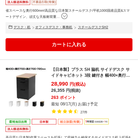
省スペースな奥行600mm!高品質な日本製スチールデスク/平机1000国産品質&スマ
ートデザイン、頑丈な天板耐荷重
…
デスク・机
オフィスデスク・事務机
スチールデスクSH2
【日本製】プラス SH 脇机 サイドデスク サ
イドキャビネット 3段 鍵付き 幅400×奥行
700×...
28,990
円(税込)
26,355
円(税抜)
263
ポイント
最短 08/17(月) お届け予定
27件
高品質な日本製!作業スペースを拡張して収納力も確保するサイドデスク机上拡張&