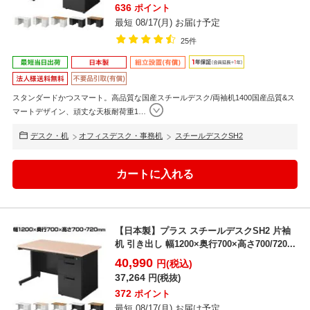
636
ポイント
最短 08/17(月) お届け予定
25件
スタンダードかつスマート。高品質な国産スチールデスク/両袖机1400国産品質&ス
マートデザイン、頑丈な天板耐荷重1
…
デスク・机
オフィスデスク・事務机
スチールデスクSH2
【日本製】プラス スチールデスクSH2 片袖
机 引き出し 幅1200×奥行700×高さ700/720...
40,990
円(税込)
37,264
円(税抜)
372
ポイント
最短 08/17(月) お届け予定