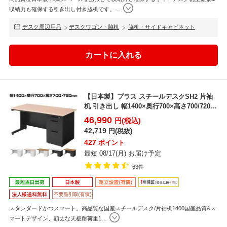
収納力も確保する引き出し付き脇机です。
…
デスク周辺用品
デスクワゴン・脇机
脇机・サイドキャビネット
【日本製】プラス スチールデスクSH2 片袖
机 引き出し 幅1400×奥行700×高さ700/720...
46,990
円(税込)
42,719
円(税抜)
427
ポイント
最短 08/17(月) お届け予定
63件
スタンダードかつスマート。高品質な国産スチールデスク/片袖机1400国産品質&ス
マートデザイン、頑丈な天板耐荷重1
…