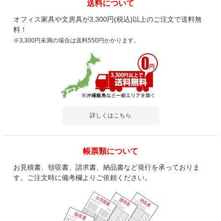
送料について
オフィス家具や文房具が3,300円(税込)以上のご注文で送料無
料！
※3,300円未満の場合は送料550円かかります。
商品を見る
すべてのお客様のコメント見る
【日本製】プラス スチールデスクSH2 片
詳しくはこちら
袖机 引き出し 幅1200×奥行700×高さ
700/720mm オフィスデスク 事務机
4.6
帳票類について
レビュー数
63
件
平均評価
4.6
お見積書、領収書、請求書、納品書など発行を承っておりま
す。ご注文時に備考欄よりご依頼ください。
2026-03-02
ご購入者様
購入確認済み
ご購