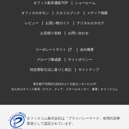
オフィス家具通販TOP
ショールーム
2026-03-04
オフィスのギモン
スタイルブック
メディア掲載
ご購入者様
購入確認済み
ご購
レビュー
お買い物ガイド
デジタルカタログ
オフィス
大変
お見積り依頼
お問い合わせ
ブラックXアイボリーですが、
大変
色味が綺麗で高見えします
コーポレートサイト
会社概要
グループ構成図
サイトポリシー
特定商取引法に基づく表記
サイトマップ
東京都千代田区九段北4-1-7 九段センタービル7F
商品を見る
法人向けオフィス家具（デスク、チェア、スチールロッカー、書庫）オフィスコム
すべてのお客様のコメント見る
【日本製】プラス スチールデスクSH2 平
机 引き出し 幅1100×奥行700×高さ
オフィスコム株式会社は「プライバシーマーク」使用許諾事
700/720mm オフィスデスク 事務机
業者として認定されています。
4.5