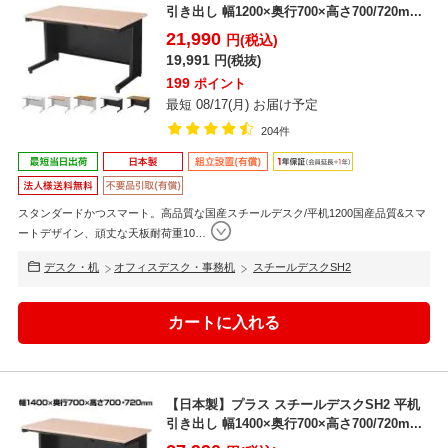
引き出し 幅1200×奥行700×高さ700/720m...
21,990
円(税込)
19,991
円(税抜)
199
ポイント
最短 08/17(月) お届け予定
204件
スタンダードかつスマート。高品質な国産スチールデスク/平机1200国産品質&スマ
ートデザイン、頑丈な天板耐荷重10
…
デスク・机
オフィスデスク・事務机
スチールデスクSH2
【日本製】プラス スチールデスクSH2 平机
引き出し 幅1400×奥行700×高さ700/720m...