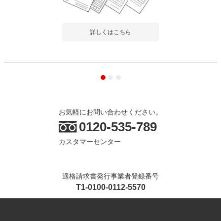
オフィス
店舗
高さの微調整が出来ること、商品バリエーションが豊富なこと、
店舗
詳しくはこちら
高見えすることなど、満...
もっと見る
お気軽にお問い合わせください。
商品を見る
0120-535-789
すべてのお客様のコメント見る
カスタマーセンター
【日本製】プラス SH 脇机 サイドデスク
サイドキャビネット 3段 鍵付き 幅400×奥
行700×高さ700/720mm
適格請求書発行事業者登録番号
4.7
T1-0100-0112-5570
レビュー数
27
件
平均評価
4.7