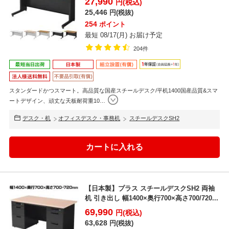
27,990
円(税込)
25,446
円(税抜)
254
ポイント
最短 08/17(月) お届け予定
204件
スタンダードかつスマート。高品質な国産スチールデスク/平机1400国産品質&スマ
ートデザイン、頑丈な天板耐荷重10
…
デスク・机
オフィスデスク・事務机
スチールデスクSH2
【日本製】プラス スチールデスクSH2 両袖
机 引き出し 幅1400×奥行700×高さ700/720...
69,990
円(税込)
63,628
円(税抜)