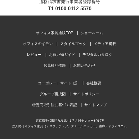
適格請求書発行事業者登録番号
レビュー数
1
件
T1-0100-0112-5570
平均評価
5.0
オフィス家具通販TOP
ショールーム
2026-04-29
オフィスのギモン
スタイルブック
メディア掲載
ご購入者様
購入確認済み
レビュー
お買い物ガイド
デジタルカタログ
作業場
お見積り依頼
お問い合わせ
作りがしっかりしており、非常に使い勝手が良いです。
商品を見る
コーポレートサイト
会社概要
すべてのお客様のコメント見る
グループ構成図
サイトポリシー
特定商取引法に基づく表記
サイトマップ
【本体】スチールラック 収納棚 軽量 70kg/
段 5段 幅1500×奥行450×高さ1800mm
4.7
東京都千代田区九段北4-1-7 九段センタービル7F
法人向けオフィス家具（デスク、チェア、スチールロッカー、書庫）オフィスコム
レビュー数
24
件
平均評価
4.7