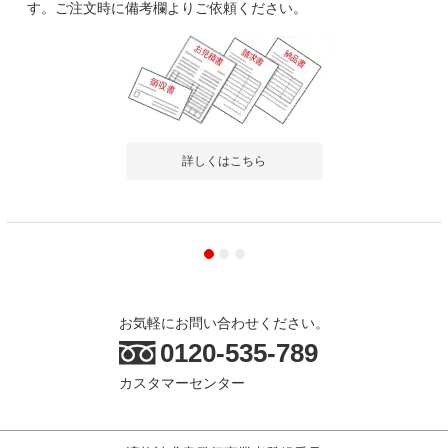
す。ご注文時に備考欄よりご依頼ください。
2024-05-02
ご購入者様
購入確認済み
ご購
事務所用
組み
この棚はオフィスで雑多なものを置くために使用され、棚の高さ
組立
は調節可能で、とても便...
もっと見る
た。
詳しくはこちら
商品を見る
お気軽にお問い合わせください。
すべてのお客様のコメント見る
0120-535-789
カスタマーセンター
【本体】スチールラック 収納棚 軽量 70kg
4段 幅1200×奥行450×高さ1200mm/NC-
1200-12
5.0