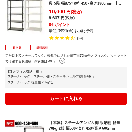
段 5段 幅875×奥行450×高さ1800mm 【...
10,600
円(税込)
9,637
円(税抜)
96
ポイント
最短 08/21(金) お届け予定
84件
定番日本製スチールラック。軽量物に適した耐荷重70kg/段オフィスやバックヤード
で活躍する収納棚。耐荷重は70kg
…
オフィス収納・棚
スチールラック・スチール棚・スチールシェルフ(業務用)
スチールラック 軽量棚 70kg/段
【本体】スチールアングル棚 収納棚 軽量
70kg 2段 幅600×奥行450×高さ600mm