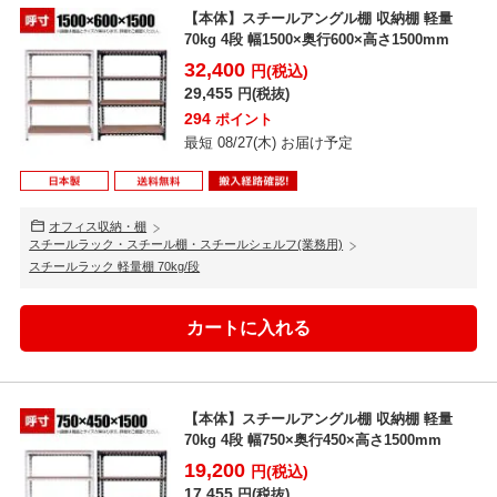
【本体】スチールアングル棚 収納棚 軽量
70kg 4段 幅1500×奥行600×高さ1500mm
32,400
円(税込)
29,455
円(税抜)
294
ポイント
最短 08/27(木) お届け予定
オフィス収納・棚
スチールラック・スチール棚・スチールシェルフ(業務用)
スチールラック 軽量棚 70kg/段
【本体】スチールアングル棚 収納棚 軽量
70kg 4段 幅750×奥行450×高さ1500mm
19,200
円(税込)
17,455
円(税抜)