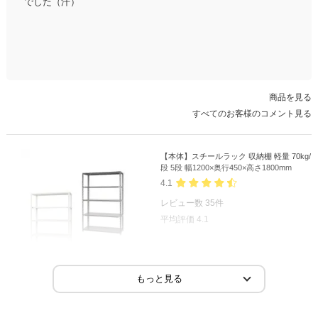
でした（汗）
商品を見る
すべてのお客様のコメント見る
【本体】スチールラック 収納棚 軽量 70kg/
段 5段 幅1200×奥行450×高さ1800mm
4.1
レビュー数
35
件
平均評価
4.1
2026-04-13
ご購入者様
購入確認済み
ご購