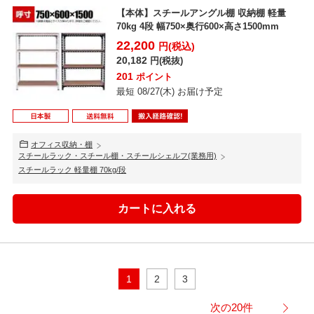
【本体】スチールアングル棚 収納棚 軽量
70kg 4段 幅750×奥行600×高さ1500mm
22,200
円(税込)
20,182
円(税抜)
201
ポイント
最短 08/27(木) お届け予定
オフィス収納・棚
スチールラック・スチール棚・スチールシェルフ(業務用)
スチールラック 軽量棚 70kg/段
1
2
3
次の20件