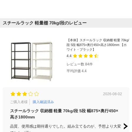
スチールラック 軽量棚 70kg/段のレビュー
【本体】スチールラック 収納棚 軽量 70kg/
段 5段 幅875×奥行450×高さ1800mm 【ホ
ワイト・ブラック】
4.4
レビュー数
84
件
平均評価
4.4
2026-08-02
ご購入者様
購入確認済み
ご購
スチールラック 収納棚 軽量 70kg/段 5段 幅875×奥行450×
事務
高さ1800mm
簡単
品質、使用感は期待通りでした。組み立てるのが、予想より大変
おり