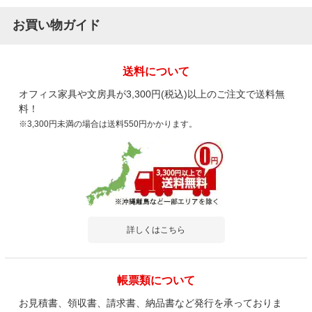
すぐに届き
事務
お買い物ガイド
早速に重宝しています。
一人
すい
送料について
オフィス家具や文房具が3,300円(税込)以上のご注文で送料無
料！
※3,300円未満の場合は送料550円かかります。
商品を見る
すべてのお客様のコメント見る
【本体】スチールラック 収納棚 軽量 70kg/
段 5段 幅1800×奥行450×高さ1800mm
詳しくはこちら
3.7
レビュー数
22
件
平均評価
3.7
帳票類について
お見積書、領収書、請求書、納品書など発行を承っておりま