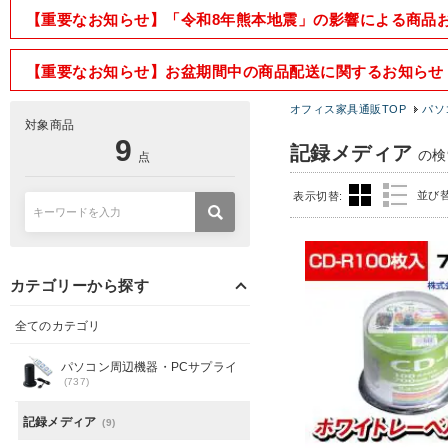
【重要なお知らせ】「令和8年熊本地震」の影響による商品
【重要なお知らせ】お盆期間中の商品配送に関するお知らせ
オフィス家具通販TOP
パソ
対象商品
9
記録メディア
の検
点
並び
表示切替:
カテゴリーから探す
全てのカテゴリ
パソコン周辺機器・PCサプライ
(737)
記録メディア
(9)