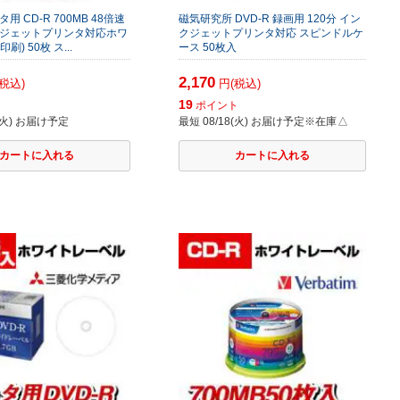
ータ用 CD-R 700MB 48倍速
磁気研究所 DVD-R 録画用 120分 イン
クジェットプリンタ対応ホワ
クジェットプリンタ対応 スピンドルケ
刷) 50枚 ス...
ース 50枚入
2,170
税込)
円(税込)
19
ト
ポイント
8(火) お届け予定
最短 08/18(火) お届け予定
※在庫△