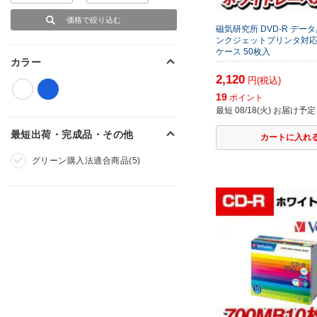
磁気研究所 DVD-R データ用
ンクジェットプリンタ対応
ケース 50枚入
カラー
2,120
円(税込)
19
ポイント
最短 08/18(火) お届け予定
最短出荷・完成品・その他
グリーン購入法適合商品(5)