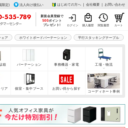
はじめての方へ
|
会社概要
|
お問い合わせ
域限定)
法人向け後払い
新規会員登録で
500
ポイント
プレゼント!
ログイン
購入履歴
閲覧履歴
カート
チェア
ホワイトボードパーテーション
平行スタッキングテーブル
駄箱
パーテーション
事務機器・家電
工場・物流
テリア
個室・集中ブース
お買い得から探す
コーディネート事例