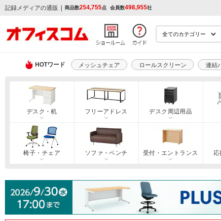
254,755
498,955
|
記録メディアの通販
商品数
点
会員数
社
HOTワード
メッシュチェア
ロールスクリーン
連結
デスク・机
フリーアドレス
デスク周辺用品
椅子・チェア
ソファ・ベンチ
受付・エントランス
応