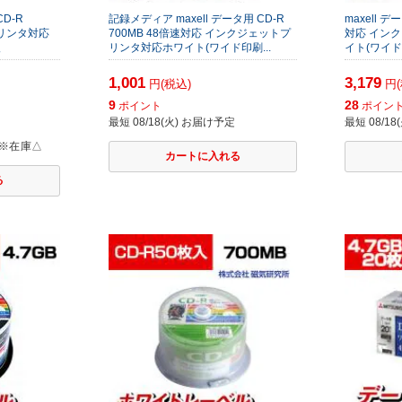
D-R
記録メディア maxell データ用 CD-R
maxell デ
プリンタ対応
700MB 48倍速対応 インクジェットプ
対応 イン
入
リンタ対応ホワイト(ワイド印刷...
イト(ワイド印
1,001
3,179
円(税込)
円(
9
28
ポイント
ポイン
最短 08/18(火) お届け予定
最短 08/1
※在庫△