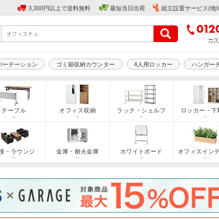
3,300円以上で送料無料
最短当日出荷
組立設置サービス(地
パーテーション
ゴミ箱収納カウンター
4人用ロッカー
ハンガー
テーブル
オフィス収納
ラック・シェルフ
ロッカー・下
接・ラウンジ
金庫・耐火金庫
ホワイトボード
オフィスイン