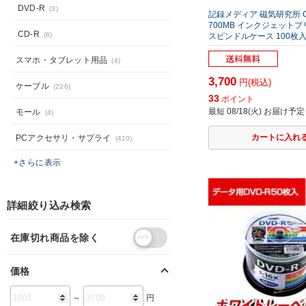
DVD-R
(3)
記録メディア 磁気研究所 C
700MB インクジェット
CD-R
(6)
スピンドルケース 100枚
スマホ・タブレット用品
(4)
3,700
円(税込)
ケーブル
(226)
33
ポイント
最短 08/18(火) お届け予定
モール
(4)
PCアクセサリ・サプライ
(410)
+さらに表示
詳細絞り込み検索
在庫切れ商品を除く
価格
～
円