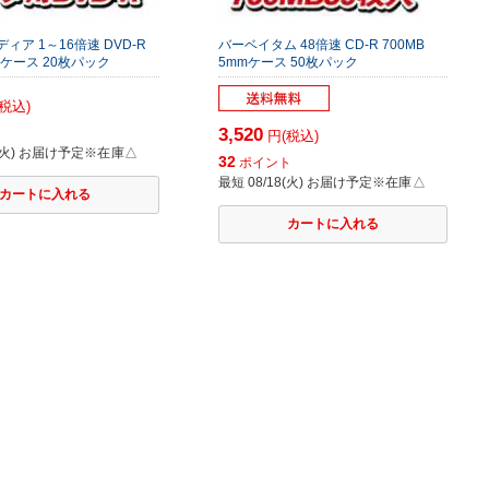
ィア 1～16倍速 DVD-R
バーベイタム 48倍速 CD-R 700MB
mmケース 20枚パック
5mmケース 50枚パック
税込)
3,520
ト
円(税込)
8(火) お届け予定
※在庫△
32
ポイント
最短 08/18(火) お届け予定
※在庫△