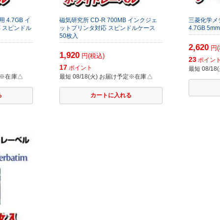
 4.7GB イ
磁気研究所 CD-R 700MB インクジェ
三菱化学メデ
 スピンドル
ットプリンタ対応 スピンドルケース
4.7GB 5
50枚入
2,620
円(
1,920
円(税込)
23
ポイン
17
ポイント
最短 08/1
※在庫△
最短 08/18(火) お届け予定
※在庫△