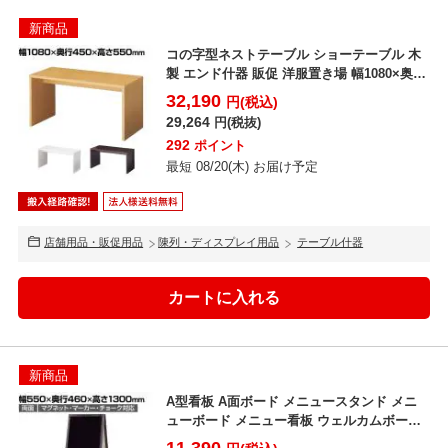
新商品
コの字型ネストテーブル ショーテーブル 木
製 エンド什器 販促 洋服置き場 幅1080×奥行
450×...
32,190
円(税込)
29,264
円(税抜)
292
ポイント
最短 08/20(木) お届け予定
店舗用品・販促用品
陳列・ディスプレイ用品
テーブル什器
新商品
A型看板 A面ボード メニュースタンド メニ
ューボード メニュー看板 ウェルカムボード
案内板スタン...