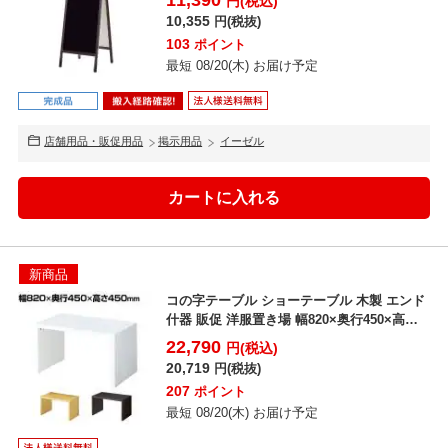
11,390
円(税込)
10,355
円(税抜)
103
ポイント
最短 08/20(木) お届け予定
店舗用品・販促用品
掲示用品
イーゼル
新商品
コの字テーブル ショーテーブル 木製 エンド
什器 販促 洋服置き場 幅820×奥行450×高さ
450...
22,790
円(税込)
20,719
円(税抜)
207
ポイント
最短 08/20(木) お届け予定