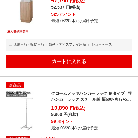
57,790
円(税込)
52,537
円(税抜)
525
ポイント
最短 08/20(木) お届け予定
店舗用品・販促用品
陳列・ディスプレイ用品
ショーケース
新商品
クロームメッキハンガーラック 角タイプ T字
ハンガーラック スチール製 幅600×奥行450×
高さ1...
10,890
円(税込)
9,900
円(税抜)
99
ポイント
最短 08/20(木) お届け予定