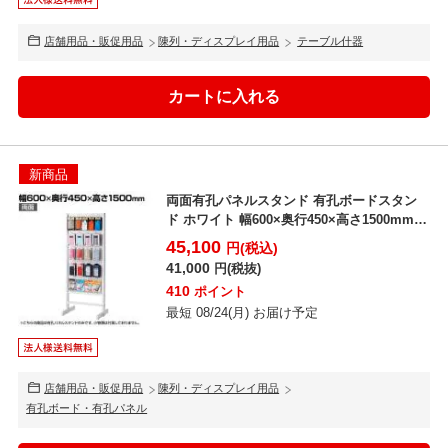
店舗用品・販促用品
陳列・ディスプレイ用品
テーブル什器
新商品
両面有孔パネルスタンド 有孔ボードスタン
ド ホワイト 幅600×奥行450×高さ1500mm
穴あき...
45,100
円(税込)
41,000
円(税抜)
410
ポイント
最短 08/24(月) お届け予定
店舗用品・販促用品
陳列・ディスプレイ用品
有孔ボード・有孔パネル