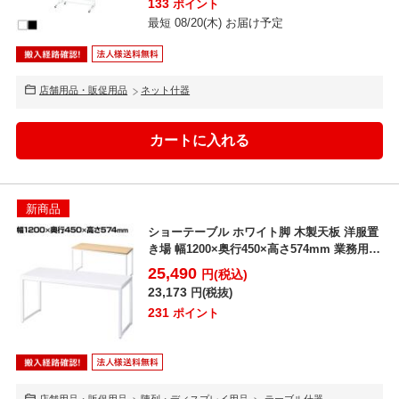
133
ポイント
最短 08/20(木) お届け予定
店舗用品・販促用品
ネット什器
新商品
ショーテーブル ホワイト脚 木製天板 洋服置
き場 幅1200×奥行450×高さ574mm 業務用
店...
25,490
円(税込)
23,173
円(税抜)
231
ポイント
店舗用品・販促用品
陳列・ディスプレイ用品
テーブル什器