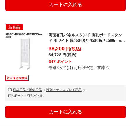
新商品
両面有孔パネルスタンド 有孔ボードスタン
ド ホワイト 幅450×奥行450×高さ1500mm
穴あき...
38,200
円(税込)
34,728
円(税抜)
347
ポイント
※在庫△
最短 08/24(月) お届け予定
店舗用品・販促用品
陳列・ディスプレイ用品
有孔ボード・有孔パネル