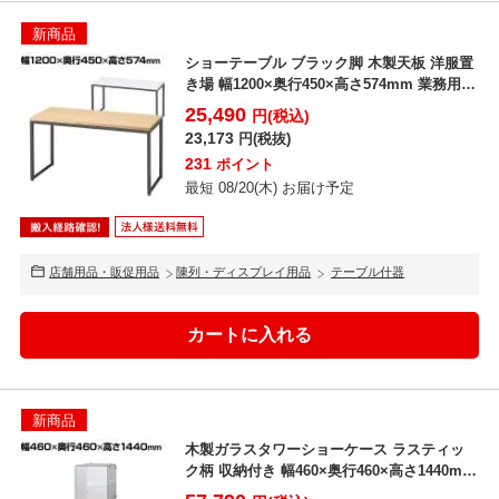
新商品
ショーテーブル ブラック脚 木製天板 洋服置
き場 幅1200×奥行450×高さ574mm 業務用
店...
25,490
円(税込)
23,173
円(税抜)
231
ポイント
最短 08/20(木) お届け予定
店舗用品・販促用品
陳列・ディスプレイ用品
テーブル什器
新商品
木製ガラスタワーショーケース ラスティッ
ク柄 収納付き 幅460×奥行460×高さ1440mm
業務...