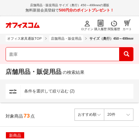
店舗用品・販促用品 サイズ（奥行）450～499mmの通販
無料新規会員登録で
500円分のポイントプレゼント！
ログイン
購入履歴
閲覧履歴
カート
オフィス家具通販TOP
店舗用品・販促用品
サイズ（奥行）450～499mm
店舗用品・販促用品
の検索結果
条件を選択して絞り込む (2)
73
対象商品
点
新商品