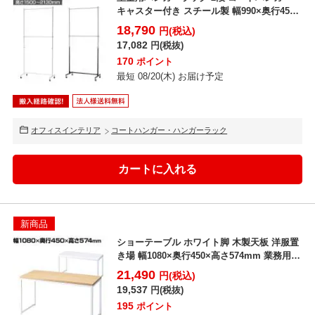
キャスター付き スチール製 幅990×奥行450×
高さ1...
18,790
円(税込)
17,082
円(税抜)
170
ポイント
最短 08/20(木) お届け予定
オフィスインテリア
コートハンガー・ハンガーラック
新商品
ショーテーブル ホワイト脚 木製天板 洋服置
き場 幅1080×奥行450×高さ574mm 業務用
店...
21,490
円(税込)
19,537
円(税抜)
195
ポイント