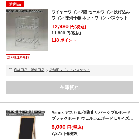
新商品
ワイヤーワゴン 2段 セールワゴン 投げ込み
ワゴン 陳列什器 ネットワゴン バスケット 商
品陳列 ク...
12,980
円(税込)
11,800
円(税抜)
118
ポイント
店舗用品・販促用品
店舗用ワゴン・バスケット
在庫切れ
Asmix アスカ 転倒防止リバーシブルボード
ブラックボード ウェルカムボード Lサイズ
幅520...
8,000
円(税込)
7,273
円(税抜)