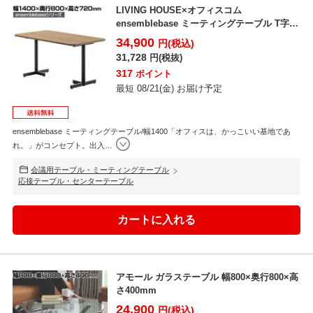
LIVING HOUSE×オフィスコム
ensemblebase ミーティングテーブル T字脚
会議...
34,900
円(税込)
31,728
円(税抜)
317
ポイント
最短 08/21(金) お届け予定
ensemblebase ミーティングテーブル/幅1400「オフィスは、かっこいい基地であ
れ。」がコンセプト。出入
…
会議用テーブル・ミーティングテーブル
応接テーブル・センターテーブル
アモール ガラステーブル 幅800×奥行800×高
さ400mm
24,900
円(税込)