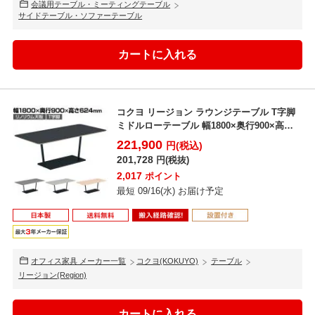
会議用テーブル・ミーティングテーブル
サイドテーブル・ソファーテーブル
コクヨ リージョン ラウンジテーブル T字脚
ミドルローテーブル 幅1800×奥行900×高さ
624...
221,900
円(税込)
201,728
円(税抜)
2,017
ポイント
最短 09/16(水) お届け予定
オフィス家具 メーカー一覧
コクヨ(KOKUYO)
テーブル
リージョン(Region)