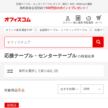
応接テーブル・センターテーブル サイズ（奥行）800～899mmの通販
無料新規会員登録で
500円分のポイントプレゼント！
ログイン
購入履歴
閲覧履歴
カート
オフィス家具通販TOP
会議用テーブル・ミーティングテーブル
応接テーブ
応接テーブル・センターテーブル
の検索結果
条件を選択して絞り込む (2)
6
対象商品
点
新商品