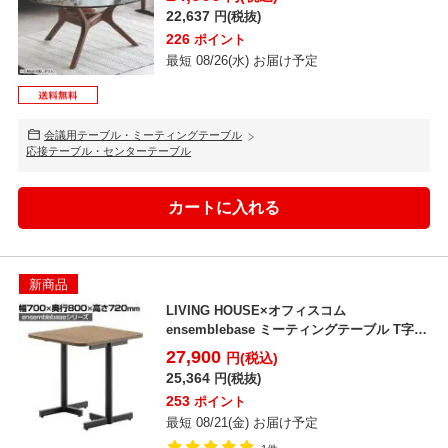
22,637
円(税抜)
226
ポイント
最短 08/26(水) お届け予定
会議用テーブル・ミーティングテーブル
応接テーブル・センターテーブル
新商品
LIVING HOUSE×オフィスコム
ensemblebase ミーティングテーブル T字脚
ワー...
27,900
円(税込)
25,364
円(税抜)
253
ポイント
最短 08/21(金) お届け予定