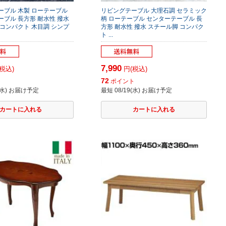
ーブル 木製 ローテーブル
リビングテーブル 大理石調 セラミック
ブル 長方形 耐水性 撥水
柄 ローテーブル センターテーブル 長
コンパクト 木目調 シンプ
方形 耐水性 撥水 スチール脚 コンパク
ト ...
7,990
税込)
円(税込)
72
ト
ポイント
9(水) お届け予定
最短 08/19(水) お届け予定