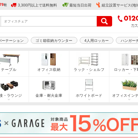
79
社
3,300円以上で送料無料
最短当日出荷
組立設置サービス(地
パーテーション
ゴミ箱収納カウンター
4人用ロッカー
ハンガー
テーブル
オフィス収納
ラック・シェルフ
ロッカー・下
接・ラウンジ
金庫・耐火金庫
ホワイトボード
オフィスイン