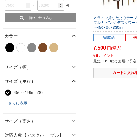
～
円
メラミン折りたたみテーブ
ブル リビング デスクワーク
行450×高さ330mm
カラー
7,500
円(税込)
68
ポイント
最短 08/19(水) お届け予定
サイズ（幅）
サイズ（奥行）
450～499mm(8)
+さらに表示
サイズ（高さ）
対応人数【デスク/テーブル】