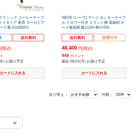
クラシック コーヒーテーブ
SIEVE (シーヴ) マージ センターテーブ
mm イタリア 家具 ヨーロピア
ル ドロワー付き スラント脚 直線的 オ
ク風 42200051
ーク無垢材 幅1100×奥行450...
48,400
(税込)
円(税込)
440
ト
ポイント
9(水) お届け予定
最短 08/24(月) お届け予定
並び替え：
件数：