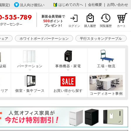
はじめての方へ
|
会社概要
|
お問い合わせ
域限定)
法人向け後払い
新規会員登録で
500
ポイント
プレゼント!
ログイン
購入履歴
閲覧履歴
カート
チェア
ホワイトボードパーテーション
平行スタッキングテーブル
駄箱
パーテーション
事務機器・家電
工場・物流
テリア
個室・集中ブース
お買い得から探す
コーディネート事例