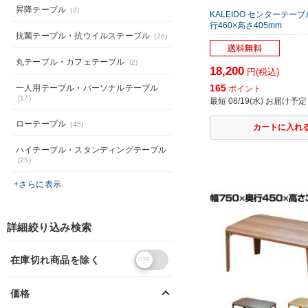
昇降テーブル
(2)
KALEIDO センターテーブ
行460×高さ405mm
抗菌テーブル・抗ウイルステーブル
(26)
丸テーブル・カフェテーブル
(2)
18,200
円(税込)
165
一人用テーブル・パーソナルテーブル
ポイント
(17)
最短 08/19(水) お届け予定
ローテーブル
(45)
ハイテーブル・スタンディングテーブル
(25)
+さらに表示
詳細絞り込み検索
在庫切れ商品を除く
価格