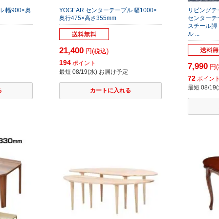
ル 幅900×奥
YOGEAR センターテーブル 幅1000×
リビングテ
奥行475×高さ355mm
センターテー
スチール脚 
ル ...
21,400
円(税込)
194
ポイント
7,990
円(
最短 08/19(水) お届け予定
72
ポイン
最短 08/1