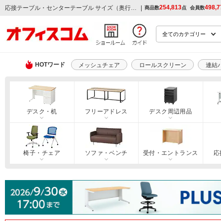
254,813
498,7
|
応接テーブル・センターテーブル サイズ（奥行）450～499mmの通販
商品数
点
会員数
HOTワード
メッシュチェア
ロールスクリーン
連結
デスク・机
フリーアドレス
デスク周辺用品
椅子・チェア
ソファ・ベンチ
受付・エントランス
応