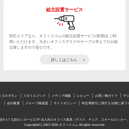
組立設置サービス
対応エリアなら、オフィスコムの組立設置サービス(有償)をご利
用いただけます。大きいオフィスデスクやテーブル等もプロが組
立致しますので安心です。
詳しくはこちら
ィスのギモン
スタイルブック
メディア掲載
レビュー
お買い物ガイド
デ
会社概要
グループ構成図
サイトポリシー
特定商取引に関する法律に基づ
北4-1-7 九段センタービル7F 法人向けオフィス家具（デスク、チェア、スチールロッカー
Copyright(C) 2007-2026 オフィスコム All rights reserved.