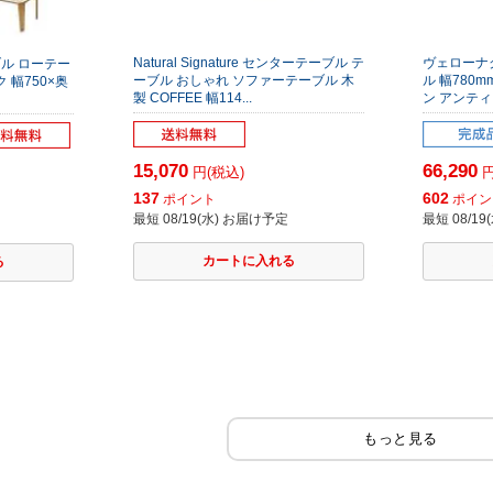
Natural Signature センターテーブル テ
ヴェローナ
ル ローテー
ーブル おしゃれ ソファーテーブル 木
ル 幅780
 幅750×奥
製 COFFEE 幅114...
ン アンティー
15,070
66,290
円(税込)
円
137
602
ポイント
ポイン
最短 08/19(水) お届け予定
最短 08/1