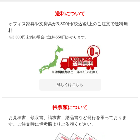
組み立てやすく、大きさもちょうどよかったです。
送料について
商品を見る
オフィス家具や文房具が3,300円(税込)以上のご注文で送料無
すべてのお客様のコメント見る
料！
※3,300円未満の場合は送料550円かかります。
Natural Signature MAME ローテーブル 天然
木 リビングテーブル ナチュラル
4.5
レビュー数
2
件
平均評価
4.5
詳しくはこちら
2025-11-16
帳票類について
ご購入者様
購入確認済み
ご購
お見積書、領収書、請求書、納品書など発行を承っておりま
良い
思っ
す。ご注文時に備考欄よりご依頼ください。
良い
ちょ
きな