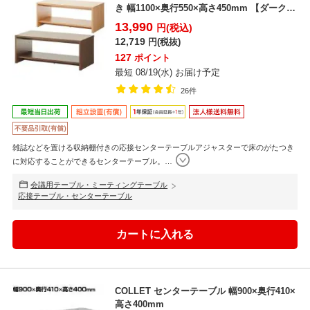
き 幅1100×奥行550×高さ450mm 【ダークブ
ラウ...
13,990
円(税込)
12,719
円(税抜)
127
ポイント
最短 08/19(水) お届け予定
26件
雑誌などを置ける収納棚付きの応接センターテーブルアジャスターで床のがたつき
に対応することができるセンターテーブル。
…
会議用テーブル・ミーティングテーブル
応接テーブル・センターテーブル
COLLET センターテーブル 幅900×奥行410×
高さ400mm