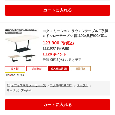
コクヨ リージョン ラウンジテーブル T字脚
ミドルローテーブル 幅1600×奥行900×高さ
620...
123,900
円(税込)
112,637
円(税抜)
1,126
ポイント
最短 09/16(水) お届け予定
オフィス家具 メーカー一覧
コクヨ(KOKUYO)
テーブル
リージョン(Region)