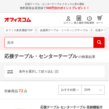
応接テーブル・センターテーブル ナチュラル系の通販
無料新規会員登録で
500円分のポイントプレゼント！
ログイン
購入履歴
閲覧履歴
カート
オフィス家具通販TOP
会議用テーブル・ミーティングテーブル
応接テーブ
応接テーブル・センターテーブル
の検索結果
条件を選択して絞り込む (2)
72
対象商品
点
応接テーブル センターテーブル 収納棚板付