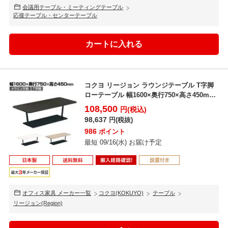
会議用テーブル・ミーティングテーブル
応接テーブル・センターテーブル
コクヨ リージョン ラウンジテーブル T字脚
ローテーブル 幅1600×奥行750×高さ450mm
...
108,500
円(税込)
98,637
円(税抜)
986
ポイント
最短 09/16(水) お届け予定
オフィス家具 メーカー一覧
コクヨ(KOKUYO)
テーブル
リージョン(Region)