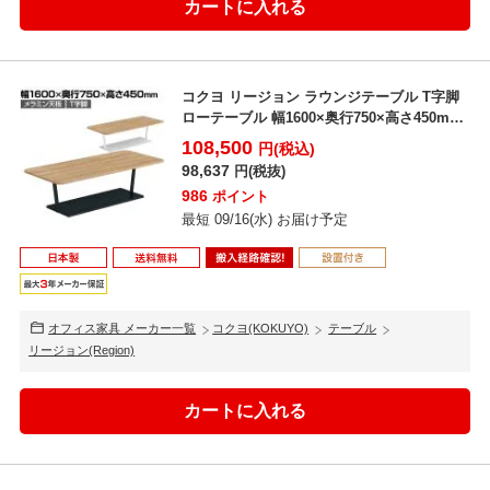
コクヨ リージョン ラウンジテーブル T字脚
ローテーブル 幅1600×奥行750×高さ450mm
...
108,500
円(税込)
98,637
円(税抜)
986
ポイント
最短 09/16(水) お届け予定
オフィス家具 メーカー一覧
コクヨ(KOKUYO)
テーブル
リージョン(Region)