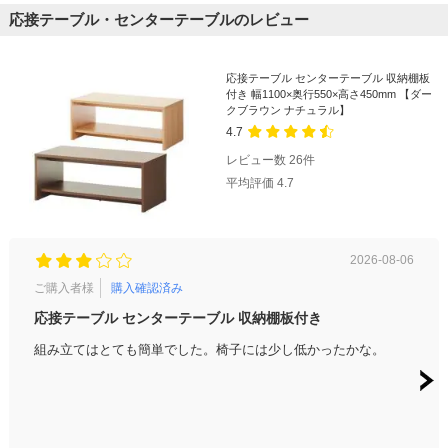
応接テーブル・センターテーブルのレビュー
応接テーブル センターテーブル 収納棚板
付き 幅1100×奥行550×高さ450mm 【ダー
クブラウン ナチュラル】
4.7
レビュー数
26
件
平均評価
4.7
2026-08-06
ご購入者様
購入確認済み
ご購
応接テーブル センターテーブル 収納棚板付き
ハイ
さで
組み立てはとても簡単でした。椅子には少し低かったかな。
ハイ
コー