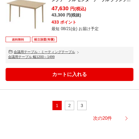
応 幅1...
47,630
円(税込)
43,300
円(税抜)
433
ポイント
最短 08/21(金) お届け予定
会議用テーブル・ミーティングテーブル
会議用テーブル 幅1200～1499
1
2
3
次の20件