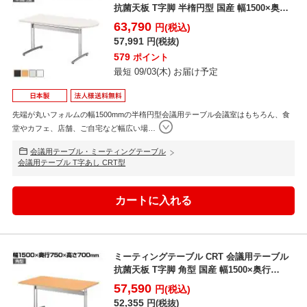
抗菌天板 T字脚 半楕円型 国産 幅1500×奥行
75...
63,790
円(税込)
57,991
円(税抜)
579
ポイント
最短 09/03(木) お届け予定
先端が丸いフォルムの幅1500mmの半楕円型会議用テーブル会議室はもちろん、食
堂やカフェ、店舗、ご自宅など幅広い場
…
会議用テーブル・ミーティングテーブル
会議用テーブル T字あし CRT型
ミーティングテーブル CRT 会議用テーブル
抗菌天板 T字脚 角型 国産 幅1500×奥行
750m...
57,590
円(税込)
52,355
円(税抜)