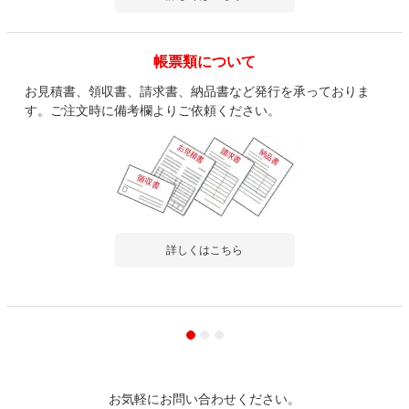
750mm CRT-1275K
5.0
レビュー数
3
件
帳票類について
平均評価
5.0
お見積書、領収書、請求書、納品書など発行を承っておりま
す。ご注文時に備考欄よりご依頼ください。
2023-09-27
ご購入者様
購入確認済み
ご購
イメージ通りのテーブル
満足
写真どおりの商品でした。脚の部分が錆びたりしない様、こちら
オー
を選択しました。天板は...
もっと見る
す。
詳しくはこちら
商品を見る
すべてのお客様のコメント見る
お気軽にお問い合わせください。