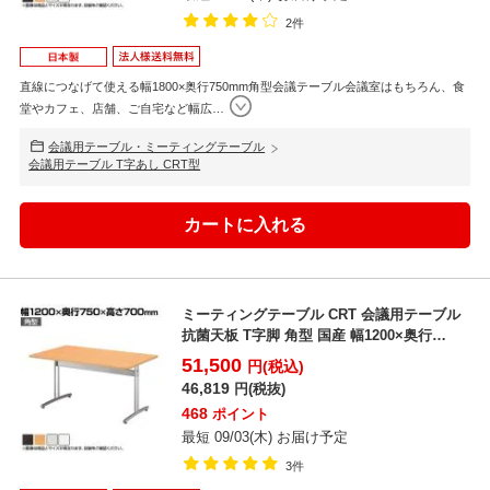
2件
直線につなげて使える幅1800×奥行750mm角型会議テーブル会議室はもちろん、食
堂やカフェ、店舗、ご自宅など幅広
…
会議用テーブル・ミーティングテーブル
会議用テーブル T字あし CRT型
ミーティングテーブル CRT 会議用テーブル
抗菌天板 T字脚 角型 国産 幅1200×奥行
750m...
51,500
円(税込)
46,819
円(税抜)
468
ポイント
最短 09/03(木) お届け予定
3件