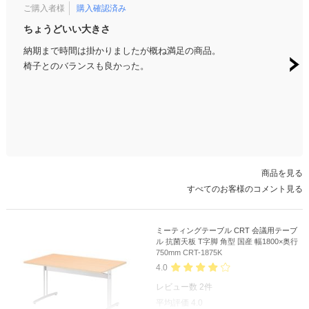
ご購入者様
購入確認済み
ご購
ちょうどいい大きさ
安価
納期まで時間は掛かりましたが概ね満足の商品。
何度
椅子とのバランスも良かった。
すの
商品を見る
すべてのお客様のコメント見る
ミーティングテーブル CRT 会議用テーブ
ル 抗菌天板 T字脚 角型 国産 幅1800×奥行
750mm CRT-1875K
4.0
レビュー数
2
件
平均評価
4.0