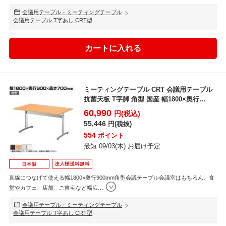
会議用テーブル・ミーティングテーブル
会議用テーブル T字あし CRT型
ミーティングテーブル CRT 会議用テーブル
抗菌天板 T字脚 角型 国産 幅1800×奥行
900m...
60,990
円(税込)
55,446
円(税抜)
554
ポイント
最短 09/03(木) お届け予定
直線につなげて使える幅1800×奥行900mm角型会議テーブル会議室はもちろん、食
堂やカフェ、店舗、ご自宅など幅広
…
会議用テーブル・ミーティングテーブル
会議用テーブル T字あし CRT型