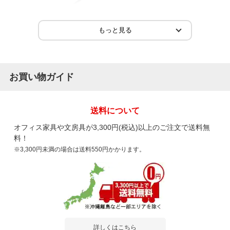
2021-09-09
ご購入者様
購入確認済み
ご購
ちょうどいい大きさ
送り
お買い物ガイド
６人掛けできる大きさのミーティングテーブルとして ちょうど
荷札
いい大きさでした。 ４...
もっと見る
かさ
送料について
オフィス家具や文房具が3,300円(税込)以上のご注文で送料無
料！
※3,300円未満の場合は送料550円かかります。
商品を見る
すべてのお客様のコメント見る
ミーティングテーブル CRT 会議用テーブ
ル 抗菌天板 T字脚 角型 国産 幅1200×奥行
詳しくはこちら