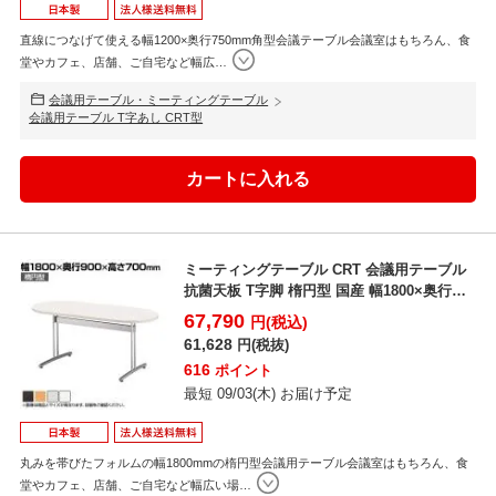
直線につなげて使える幅1200×奥行750mm角型会議テーブル会議室はもちろん、食
堂やカフェ、店舗、ご自宅など幅広
…
会議用テーブル・ミーティングテーブル
会議用テーブル T字あし CRT型
ミーティングテーブル CRT 会議用テーブル
抗菌天板 T字脚 楕円型 国産 幅1800×奥行
900...
67,790
円(税込)
61,628
円(税抜)
616
ポイント
最短 09/03(木) お届け予定
丸みを帯びたフォルムの幅1800mmの楕円型会議用テーブル会議室はもちろん、食
堂やカフェ、店舗、ご自宅など幅広い場
…