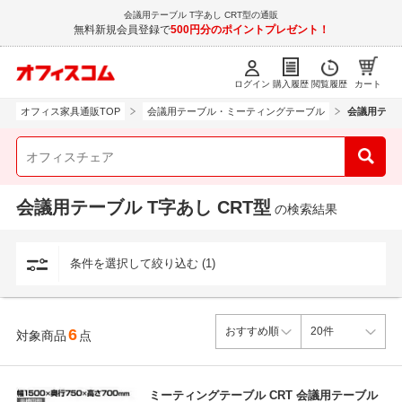
会議用テーブル T字あし CRT型の通販
無料新規会員登録で
500円分のポイントプレゼント！
ログイン
購入履歴
閲覧履歴
カート
オフィス家具通販TOP
会議用テーブル・ミーティングテーブル
会議用テーブ
会議用テーブル T字あし CRT型
の検索結果
条件を選択して絞り込む (1)
6
対象商品
点
ミーティングテーブル CRT 会議用テーブル