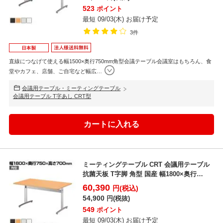
523
ポイント
最短 09/03(木) お届け予定
3件
直線につなげて使える幅1500×奥行750mm角型会議テーブル会議室はもちろん、食
堂やカフェ、店舗、ご自宅など幅広
…
会議用テーブル・ミーティングテーブル
会議用テーブル T字あし CRT型
ミーティングテーブル CRT 会議用テーブル
抗菌天板 T字脚 角型 国産 幅1800×奥行
750m...
60,390
円(税込)
54,900
円(税抜)
549
ポイント
最短 09/03(木) お届け予定