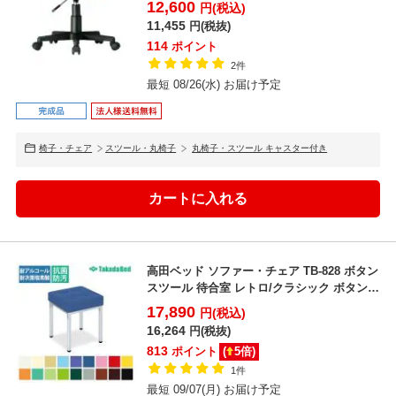
12,600
円(税込)
11,455
円(税抜)
114
ポイント
2件
最短 08/26(水) お届け予定
椅子・チェア
スツール・丸椅子
丸椅子・スツール キャスター付き
高田ベッド ソファー・チェア TB-828 ボタン
スツール 待合室 レトロ/クラシック ボタン絞
り加...
17,890
円(税込)
16,264
円(税抜)
813
ポイント
(
5
倍)
1件
最短 09/07(月) お届け予定