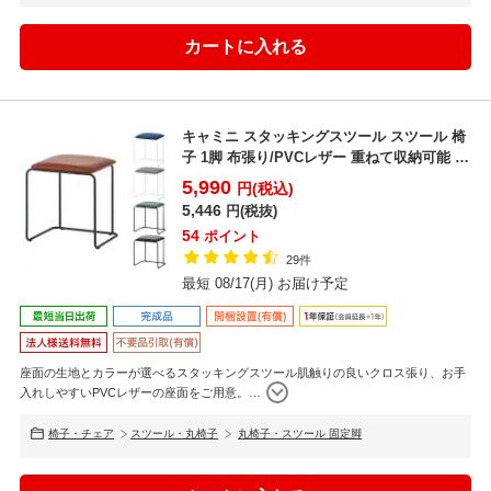
キャミニ スタッキングスツール スツール 椅
子 1脚 布張り/PVCレザー 重ねて収納可能 幅
430...
5,990
円(税込)
5,446
円(税抜)
54
ポイント
29件
最短 08/17(月) お届け予定
座面の生地とカラーが選べるスタッキングスツール肌触りの良いクロス張り、お手
入れしやすいPVCレザーの座面をご用意。
…
椅子・チェア
スツール・丸椅子
丸椅子・スツール 固定脚