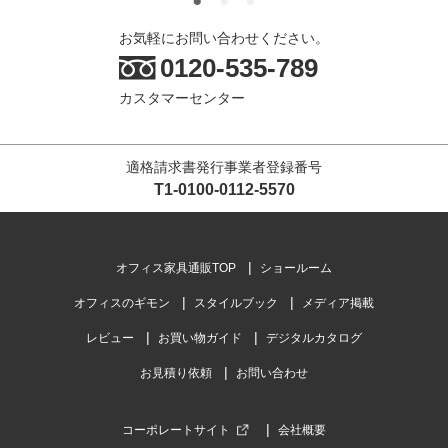
値段の割に高級感があって良い買い物ができたと思います。 周
これ
りのインテリアにマッチ...
もっと見る
お気軽にお問い合わせください。
です
0120-535-789
カスタマーセンター
商品を見る
すべてのお客様のコメント見る
適格請求書発行事業者登録番号
キャスター付き丸椅子 スツール 幅460×奥
T1-0100-0112-5570
行460×高さ415～544mm RFRCS-FPBK
4.5
レビュー数
6
件
オフィス家具通販TOP
ショールーム
平均評価
4.5
オフィスのギモン
スタイルブック
メディア掲載
レビュー
お買い物ガイド
デジタルカタログ
2026-05-16
お見積り依頼
お問い合わせ
ご購入者様
購入確認済み
ご購
店舗
作業
コーポレートサイト
会社概要