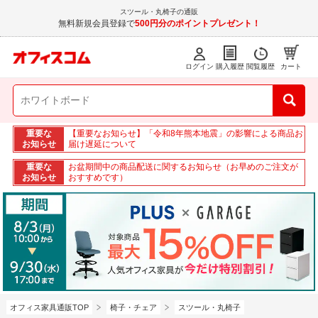
スツール・丸椅子の通販
無料新規会員登録で
500円分のポイントプレゼント！
ログイン
購入履歴
閲覧履歴
カート
重要な
【重要なお知らせ】「令和8年熊本地震」の影響による商品お
お知らせ
届け遅延について
重要な
お盆期間中の商品配送に関するお知らせ（お早めのご注文が
お知らせ
おすすめです）
オフィス家具通販TOP
椅子・チェア
スツール・丸椅子