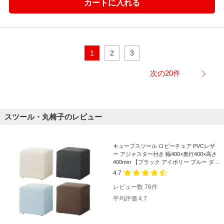
1
2
3
次の20件
スツール・丸椅子のレビュー
キューブスツール ロビーチェア PVCレザ
ー アジャスター付き 幅400×奥行400×高さ
400mm 【ブラック アイボリー ブルー ダー
クブラウン】
4.7
レビュー数
76
件
平均評価
4.7