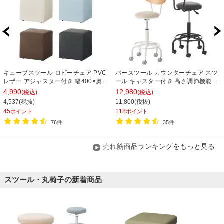
キューブスツール ロビーチェア PVC
バースツール カウンターチェア スツ
レザー アジャスター付き 幅400×奥行
ール キャスター付き 高さ調節機能付
400×高さ400mm 【ブラック アイボ
き 高さ825～975mm おしゃれ 丸椅
4,990
12,980
(税込)
(税込)
リー ブルー ダークブラウン】
子 スツール 木製 バーチェア【ブラッ
4,537(税抜)
11,800(税抜)
ク座面・ベージュ座面】
45
118
ポイント
ポイント
76件
35件
売れ筋商品ランキングをもっと見る
スツール・丸椅子の新着商品