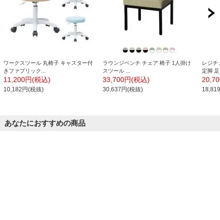
ワークスツール 丸椅子 キャスター付
ラウンジベンチ チェア 椅子 1人掛け
レジチェ
きファブリック...
スツール ...
定脚 足.
11,200円(税込)
33,700円(税込)
20,7
10,182円(税抜)
30,637円(税抜)
18,8
あなたにおすすめの商品