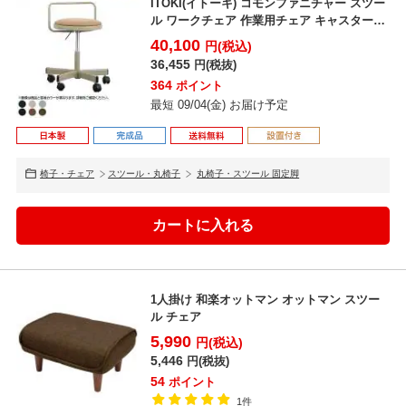
ITOKI(イトーキ) コモンファニチャー スツー
ル ワークチェア 作業用チェア キャスター付
き コ...
40,100
円(税込)
36,455
円(税抜)
364
ポイント
最短 09/04(金) お届け予定
椅子・チェア
スツール・丸椅子
丸椅子・スツール 固定脚
1人掛け 和楽オットマン オットマン スツー
ル チェア
5,990
円(税込)
5,446
円(税抜)
54
ポイント
1件