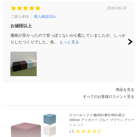
2026-06-10
ご購入者様
購入確認済み
ご購
お値段以上
お安
価格が安かったので安っぽくないか心配していましたが、しっか
お安
りしたつくりでした。色...
もっと見る
商品を見る
すべてのお客様のコメント見る
スツールソファ 幅450×奥行450×高さ
400mm アイボリー ブルー ブラウン グリー
ン レッド
4.6