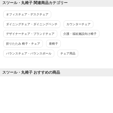
スツール・丸椅子 関連商品カテゴリー
バースツール カウンターチェア スツール
キャスター付き 高さ調節機能付き 高さ825
～975mm おしゃれ 丸椅子 スツール 木製
オフィスチェア・デスクチェア
バーチェア【ブラック座面・ベージュ座
4.5
面】
レビュー数
35
件
ダイニングチェア・ダイニングベンチ
カウンターチェア
平均評価
4.5
デザイナーチェア・ブランドチェア
介護・福祉施設向け椅子
折りたたみ 椅子・チェア
座椅子
2026-03-25
バランスチェア・バランスボール
チェア用品
ご購入者様
購入確認済み
ご購
カウンターチェア
かわ
受付用の待合用に購入しました。テーブルともよく合って購入し
ちょ
スツール・丸椅子 おすすめの商品
てよかったです。
時間に