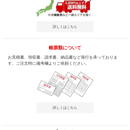
詳しくはこちら
商品を見る
すべてのお客様のコメント見る
帳票類について
KDファブリック曲木スタッキングスツール
お見積書、領収書、請求書、納品書など発行を承っておりま
デザインチェア・スツール 脚部:合板 張地:
ポリプロピレン
す。ご注文時に備考欄よりご依頼ください。
4.5
レビュー数
2
件
平均評価
4.5
2024-12-21
詳しくはこちら
ご購入者様
購入確認済み
ご購
事務所
これ
った