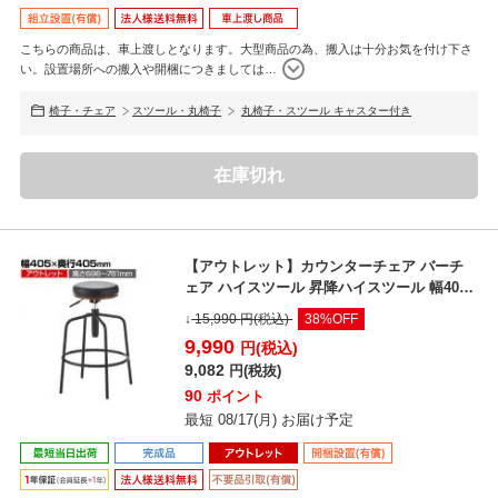
こちらの商品は、車上渡しとなります。大型商品の為、搬入は十分お気を付け下さ
い。設置場所への搬入や開梱につきましては
…
椅子・チェア
スツール・丸椅子
丸椅子・スツール キャスター付き
在庫切れ
【アウトレット】カウンターチェア バーチ
ェア ハイスツール 昇降ハイスツール 幅405×
奥行405×...
↓
15,990
円(税込)
38%OFF
9,990
円(税込)
9,082
円(税抜)
90
ポイント
最短 08/17(月) お届け予定