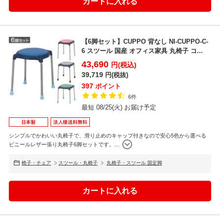
【6脚セット】CUPPO 背なし NI-CUPPO-C-
6 スツール 国産 オフィス家具 丸椅子 コ...
43,690
円(税込)
39,719
円(税抜)
397
ポイント
6件
最短 08/25(火) お届け予定
シンプルでかわいい丸椅子で、滑り止めのキャップ付きなので安心5色から選べる
ビニールレザー張り丸椅子6脚セットです。
…
椅子・チェア
スツール・丸椅子
丸椅子・スツール 固定脚