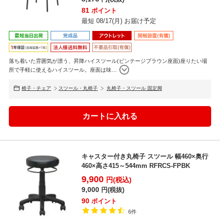
81
ポイント
最短 08/17(月) お届け予定
落ち着いた雰囲気が漂う、昇降ハイスツール(ビンテージブラウン座面)座りたい場
所で手軽に使えるハイスツール。座面は味
…
椅子・チェア
スツール・丸椅子
丸椅子・スツール 固定脚
キャスター付き丸椅子 スツール 幅460×奥行
460×高さ415～544mm RFRCS-FPBK
9,900
円(税込)
9,000
円(税抜)
90
ポイント
6件