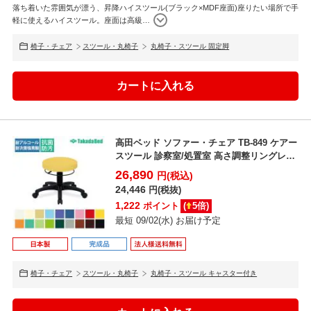
落ち着いた雰囲気が漂う、昇降ハイスツール(ブラック×MDF座面)座りたい場所で手
軽に使えるハイスツール。座面は高級
…
椅子・チェア
スツール・丸椅子
丸椅子・スツール 固定脚
高田ベッド ソファー・チェア TB-849 ケアー
スツール 診察室/処置室 高さ調整リングレバ
ー 高...
26,890
円(税込)
24,446
円(税抜)
1,222
ポイント
(
5
倍)
最短 09/02(水) お届け予定
椅子・チェア
スツール・丸椅子
丸椅子・スツール キャスター付き