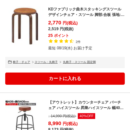
KDファブリック曲木スタッキングスツール
デザインチェア・スツール 脚部:合板 張地:ポ
リプロピレン
2,770
円(税込)
2,519
円(税抜)
25
ポイント
2件
最短 08/19(水) お届け予定
椅子・チェア
スツール・丸椅子
丸椅子・スツール 固定脚
【アウトレット】カウンターチェア バーチ
ェア ハイスツール 昇降ハイスツール 幅405×
奥行405×...
↓
14,990
円(税込)
40%OFF
8,990
円(税込)
8,173
円(税抜)