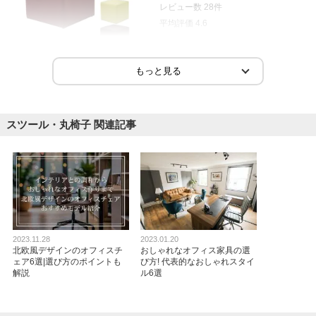
レビュー数
28
件
平均評価
4.6
2025-01-25
ご購入者様
購入確認済み
ご購
待合の椅子
とて
スツール・丸椅子 関連記事
手触りがよく、大きさもちょうど座りやすく感じるサイズ。
事務
ーを
2023.11.28
2023.01.20
北欧風デザインのオフィスチ
おしゃれなオフィス家具の選
ェア6選|選び方のポイントも
び方! 代表的なおしゃれスタイ
商品を見る
解説
ル6選
すべてのお客様のコメント見る