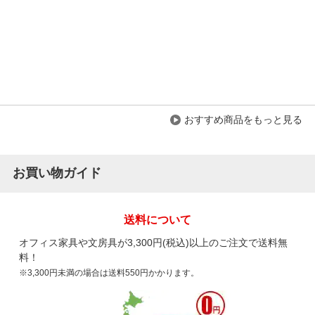
商品を見る
すべてのお客様のコメント見る
スツール スタッキング可能 M-22 丸椅子 ス
タッキングチェア コンパクト
5.0
レビュー数
5
件
おすすめ商品をもっと見る
平均評価
5.0
お買い物ガイド
2026-01-16
ご購入者様
購入確認済み
ご購
送料について
健康管理室室
とて
オフィス家具や文房具が3,300円(税込)以上のご注文で送料無
料！
価格を抑えたいとの要望が一番でしたので
とて
※3,300円未満の場合は送料550円かかります。
十分満足頂きました。