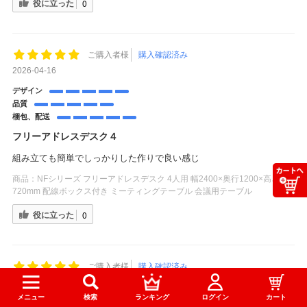
役に立った
0
ご購入者様
購入確認済み
2026-04-16
デザイン
品質
梱包、配送
フリーアドレスデスク４
組み立ても簡単でしっかりした作りで良い感じ
商品：
NFシリーズ フリーアドレスデスク 4人用 幅2400×奥行1200×高さ
720mm 配線ボックス付き ミーティングテーブル 会議用テーブル
役に立った
0
ご購入者様
購入確認済み
2026-04-13
メニュー
検索
ランキング
ログイン
カート
デザイン