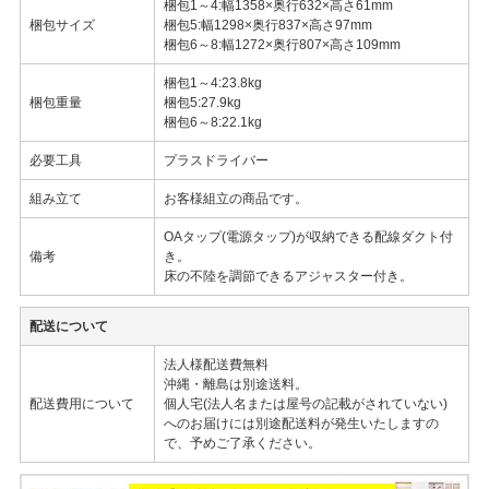
梱包1～4:幅1358×奥行632×高さ61mm
梱包サイズ
梱包5:幅1298×奥行837×高さ97mm
梱包6～8:幅1272×奥行807×高さ109mm
梱包1～4:23.8kg
梱包重量
梱包5:27.9kg
梱包6～8:22.1kg
必要工具
プラスドライバー
組み立て
お客様組立の商品です。
OAタップ(電源タップ)が収納できる配線ダクト付
備考
き。
床の不陸を調節できるアジャスター付き。
配送について
法人様配送費無料
沖縄・離島は別途送料。
配送費用について
個人宅(法人名または屋号の記載がされていない)
へのお届けには別途配送料が発生いたしますの
で、予めご了承ください。