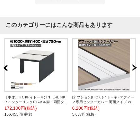
このカテゴリーにはこんな商品もあります
【本体】ITOKI(イトーキ) INTERLINK
[オプション]ITOKI(イトーキ) アフィー
R インターリンクRパネル脚・両面タイ
ノ専用センターカバー 両面タイプ W9
プスタートセット フリーアドレスデス
ホワイトW 幅1200×奥行30×高さ25mm
172,100円(税込)
6,200円(税込)
ク 幅1000×奥行1400×高さ720mm
日本製
156,455円(税抜)
5,637円(税抜)
CLR-104SES