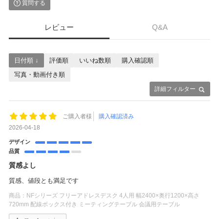
質問する
レビュー
Q&A
日付順 ↓
評価順
いいね数順
購入確認順
写真・動画付き順
詳細フィルター
ご購入者様
購入確認済み
2026-04-18
デザイン
品質
質感よし
質感、値段とも満足です
商品：
NFシリーズ フリーアドレスデスク 4人用 幅2400×奥行1200×高さ
720mm 配線ボックス付き ミーティングテーブル 会議用テーブル