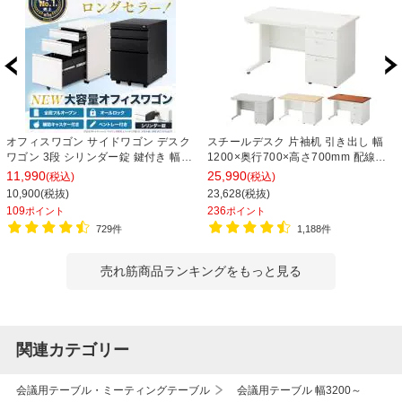
オフィスワゴン サイドワゴン デスク
スチールデスク 片袖机 引き出し 幅
ワゴン 3段 シリンダー錠 鍵付き 幅
1200×奥行700×高さ700mm 配線穴
390×奥行510×高さ600mm【ホワイ
事務机 ビジネスデスク
11,990
25,990
(税込)
(税込)
ト・ブラック】
10,900(税抜)
23,628(税抜)
109
236
ポイント
ポイント
729件
1,188件
売れ筋商品ランキングをもっと見る
関連カテゴリー
会議用テーブル・ミーティングテーブル
会議用テーブル 幅3200～