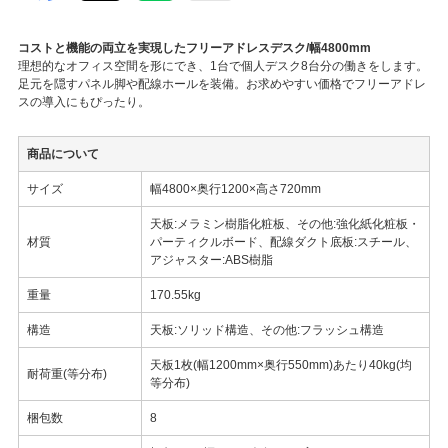
コストと機能の両立を実現したフリーアドレスデスク/幅4800mm
理想的なオフィス空間を形にでき、1台で個人デスク8台分の働きをします。
足元を隠すパネル脚や配線ホールを装備。お求めやすい価格でフリーアドレ
スの導入にもぴったり。
商品について
サイズ
幅4800×奥行1200×高さ720mm
天板:メラミン樹脂化粧板、その他:強化紙化粧板・
材質
パーティクルボード、配線ダクト底板:スチール、
アジャスター:ABS樹脂
重量
170.55kg
構造
天板:ソリッド構造、その他:フラッシュ構造
天板1枚(幅1200mm×奥行550mm)あたり40kg(均
耐荷重(等分布)
等分布)
梱包数
8