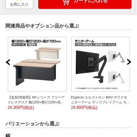
カートに入れる
お気に入り
関連商品やオプション品から選ぶ
ニ
【追加/増連用】NFシリーズ フリーア
Ergotron エルゴトロン MXV デスクモ
M
応
ドレスデスク 幅1200×奥行1200×高さ
ニターアーム ディスプレイアーム モニ
 モ
720mm 配線ボックス付き ミーティン
24,300円(税込)
ター34インチ(3.2～9.1kg)まで対応
24,800円(税込)
2
-
グテーブル 会議用テーブル【単体使用
VESA規格 【ホワイト・ブラック・ア
ニ
不可】
ルミニウム】
3
バリエーションから選ぶ
幅