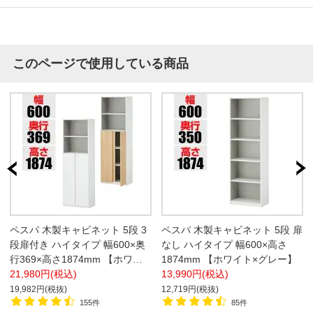
このページで使用している商品
ペスパ 木製キャビネット 5段 3
ペスパ 木製キャビネット 5段 扉
段扉付き ハイタイプ 幅600×奥
なし ハイタイプ 幅600×高さ
行369×高さ1874mm 【ホワイ
1874mm 【ホワイト×グレー】
ト扉・ナチュラル扉】
21,980円(税込)
13,990円(税込)
19,982円(税抜)
12,719円(税抜)
155件
85件