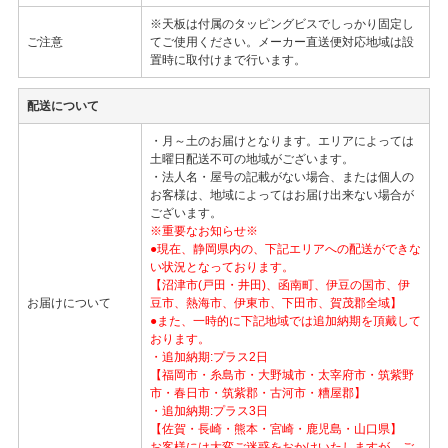
※天板は付属のタッピングビスでしっかり固定し
ご注意
てご使用ください。メーカー直送便対応地域は設
置時に取付けまで行います。
配送について
・月～土のお届けとなります。エリアによっては
土曜日配送不可の地域がございます。
・法人名・屋号の記載がない場合、または個人の
お客様は、地域によってはお届け出来ない場合が
ございます。
※重要なお知らせ※
●現在、静岡県内の、下記エリアへの配送ができな
い状況となっております。
【沼津市(戸田・井田)、函南町、伊豆の国市、伊
お届けについて
豆市、熱海市、伊東市、下田市、賀茂郡全域】
●また、一時的に下記地域では追加納期を頂戴して
おります。
・追加納期:プラス2日
【福岡市・糸島市・大野城市・太宰府市・筑紫野
市・春日市・筑紫郡・古河市・糟屋郡】
・追加納期:プラス3日
【佐賀・長崎・熊本・宮崎・鹿児島・山口県】
お客様には大変ご迷惑をおかけいたしますが、ご