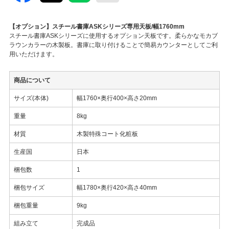
【オプション】スチール書庫ASKシリーズ専用天板/幅1760mm
スチール書庫ASKシリーズに使用するオプション天板です。柔らかなモカブ
ラウンカラーの木製板。書庫に取り付けることで簡易カウンターとしてご利
用いただけます。
商品について
サイズ(本体)
幅1760×奥行400×高さ20mm
重量
8kg
材質
木製特殊コート化粧板
生産国
日本
梱包数
1
梱包サイズ
幅1780×奥行420×高さ40mm
梱包重量
9kg
組み立て
完成品