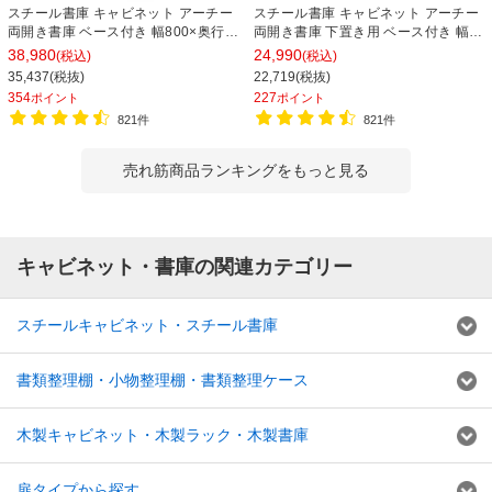
スチール書庫 キャビネット アーチー
スチール書庫 キャビネット アーチー
両開き書庫 ベース付き 幅800×奥行
両開き書庫 下置き用 ベース付き 幅
400×高さ1850mm
800×奥行400×高さ1100mm
38,980
24,990
(税込)
(税込)
35,437(税抜)
22,719(税抜)
354
227
ポイント
ポイント
821件
821件
売れ筋商品ランキングをもっと見る
キャビネット・書庫の関連カテゴリー
スチールキャビネット・スチール書庫
書類整理棚・小物整理棚・書類整理ケース
木製キャビネット・木製ラック・木製書庫
扉タイプから探す