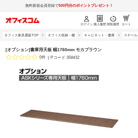
無料新規会員登録で
500円分のポイントプレゼント！
ログイン
購入履歴
閲覧履歴
カート
オフィス家具通販TOP
オフィス収納・棚
キャビネット・書庫
スチール
[オプション]書庫用天板 幅1760mm モカブラウン
0件
Pコード:358432