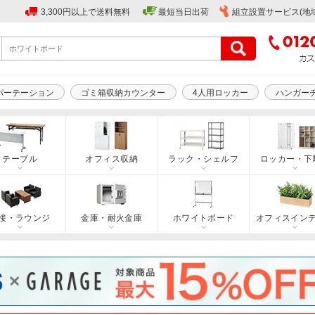
3,300円以上で送料無料
最短当日出荷
組立設置サービス(地
パーテーション
ゴミ箱収納カウンター
4人用ロッカー
ハンガー
テーブル
オフィス収納
ラック・シェルフ
ロッカー・下
接・ラウンジ
金庫・耐火金庫
ホワイトボード
オフィスイン