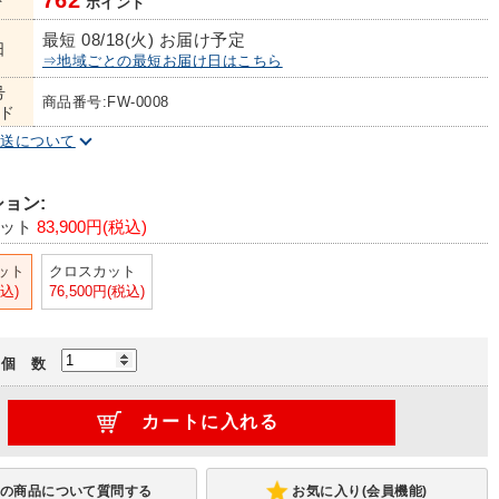
762
ト
ポイント
最短 08/18(火) お届け予定
日
⇒地域ごとの最短お届け日はこちら
号
商品番号:FW-0008
ド
配送について
ョン:
ット
83,900円(税込)
ット
クロスカット
税込)
76,500円(税込)
個 数
お気に入り(会員機能)