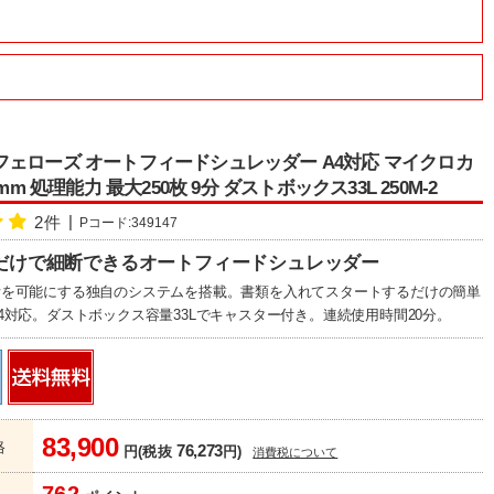
wes フェローズ オートフィードシュレッダー A4対応 マイクロカ
4mm 処理能力 最大250枚 9分 ダストボックス33L 250M-2
2件
Pコード:349147
だけで細断できるオートフィードシュレッダー
断を可能にする独自のシステムを搭載。書類を入れてスタートするだけの簡単
4対応。ダストボックス容量33Lでキャスター付き。連続使用時間20分。
83,900
格
76,273
円(税抜
円)
消費税について