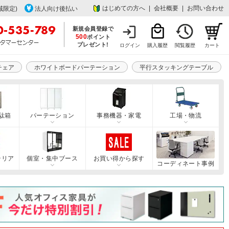
はじめての方へ
|
会社概要
|
お問い合わせ
域限定)
法人向け後払い
新規会員登録で
500
ポイント
プレゼント!
ログイン
購入履歴
閲覧履歴
カート
チェア
ホワイトボードパーテーション
平行スタッキングテーブル
駄箱
パーテーション
事務機器・家電
工場・物流
テリア
個室・集中ブース
お買い得から探す
コーディネート事例