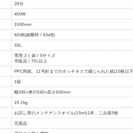
20分
450W
1500mm
60dB(細断時 / 65dB)
33L
専用ゴミ袋 / Sサイズ
市販品 / 70L以上
PPC用紙、11号針までのホッチキスで綴じられた紙(10枚以
1箱
幅395×奥行560×高さ600mm
19.2kg
お試し用のメンテナンスオイル(15ml)1本、ごみ袋3枚
完成品