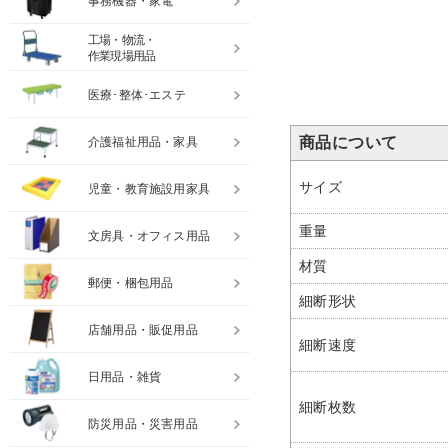
事務機器・家電
工場・物流・
作業現場用品
医療･整体･エステ
商品について
介護福祉用品・家具
サイズ
児童・教育施設用家具
重量
文房具・オフィス用品
材質
郵便・梱包用品
細断形状
店舗用品・販促用品
細断速度
日用品・雑貨
細断枚数
防災用品・災害用品