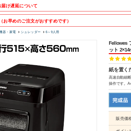
お届け遅延について
（お早めのご注文がおすすめです）
機器・家電
シュレッダー
6～9人用
Fello
ット 2×1
紙を置く
高速自動細
操作です。A
販売価