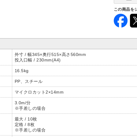
この商品を
外寸 / 幅345×奥行515×高さ560mm
投入口幅 / 230mm(A4)
16.5kg
PP、スチール
マイクロカット2×14mm
3.0m/分
※手差しの場合
最大 / 10枚
定格 / 8枚
※手差しの場合