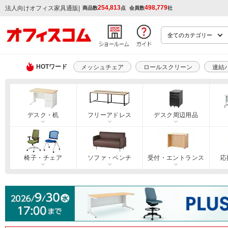
254,813
498,779
|
法人向けオフィス家具通販
商品数
点
会員数
社
HOTワード
メッシュチェア
ロールスクリーン
連結
デスク・机
フリーアドレス
デスク周辺用品
椅子・チェア
ソファ・ベンチ
受付・エントランス
応