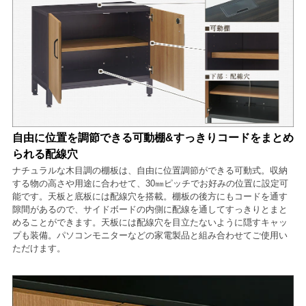
自由に位置を調節できる可動棚&すっきりコードをまとめ
られる配線穴
ナチュラルな木目調の棚板は、自由に位置調節ができる可動式。収納
する物の高さや用途に合わせて、30㎜ピッチでお好みの位置に設定可
能です。天板と底板には配線穴を搭載。棚板の後方にもコードを通す
隙間があるので、サイドボードの内側に配線を通してすっきりとまと
めることができます。天板には配線穴を目立たないように隠すキャッ
プも装備。パソコンモニターなどの家電製品と組み合わせてご使用い
ただけます。