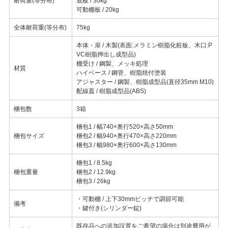
耐荷重(等分布)
底板 / 30kg
可動棚板 / 20kg
全体耐荷重(等分布)
75kg
本体・扉 / 木製(表面:メラミン樹脂化粧板、木口:P
VC樹脂押出し成型品)
棚受け / 鋼製、メッキ処理
材質
ハイベース / 鋼管、樹脂焼付塗装
アジャスター / 鋼製、樹脂成型品(直径35mm M10)
配線蓋 / 樹脂成型品(ABS)
梱包数
3箱
梱包1 / 幅740×奥行520×高さ50mm
梱包サイズ
梱包2 / 幅940×奥行470×高さ220mm
梱包3 / 幅980×奥行600×高さ130mm
梱包1 / 8.5kg
梱包重量
梱包2 / 12.9kg
梱包3 / 26kg
・可動棚 / 上下30mmピッチで調節可能
備考
・鍵付き(シリンダー錠)
既存品への追加設置をご希望の場合は別途費用が