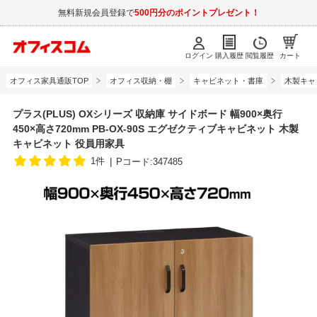
無料新規会員登録で
500円分のポイントプレゼント！
ログイン
購入履歴
閲覧履歴
カート
オフィス家具通販TOP
オフィス収納・棚
キャビネット・書庫
木製キャ
プラス(PLUS) OXシリーズ 収納庫 サイドボード 幅900×奥行
450×高さ720mm PB-OX-90S エグゼクティブキャビネット 木製
キャビネット 役員用家具
1件
Pコード:347485