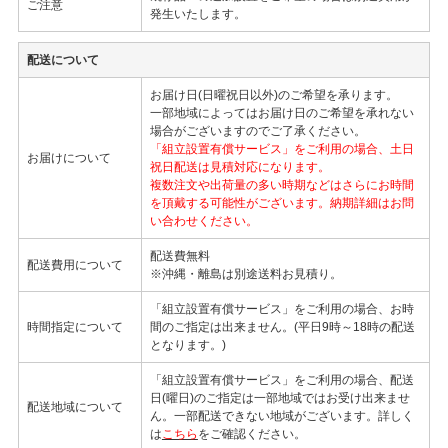
ご注意
発生いたします。
配送について
お届け日(日曜祝日以外)のご希望を承ります。
一部地域によってはお届け日のご希望を承れない
場合がございますのでご了承ください。
「組立設置有償サービス」をご利用の場合、土日
お届けについて
祝日配送は見積対応になります。
複数注文や出荷量の多い時期などはさらにお時間
を頂戴する可能性がございます。納期詳細はお問
い合わせください。
配送費無料
配送費用について
※沖縄・離島は別途送料お見積り。
「組立設置有償サービス」をご利用の場合、お時
時間指定について
間のご指定は出来ません。(平日9時～18時の配送
となります。)
「組立設置有償サービス」をご利用の場合、配送
日(曜日)のご指定は一部地域ではお受け出来ませ
配送地域について
ん。一部配送できない地域がございます。詳しく
は
こちら
をご確認ください。