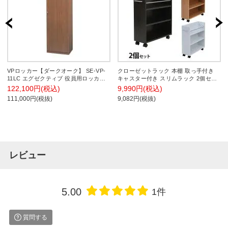
VPロッカー【ダークオーク】 SE-VP-
クローゼットラック 本棚 取っ手付き
11LC エグゼクティブ 役員用ロッカー
キャスター付き スリムラック 2個セッ
役員用家具 ワードローブ 木製 ロッカ
ト 収納 ラック ワゴン クローゼット用
122,100円(税込)
9,990円(税込)
ー オフィス 収納
本棚 幅195×奥行585×高さ655mm |
111,000円(税抜)
9,082円(税抜)
SGT-0128
レビュー
5.00
1件
質問する