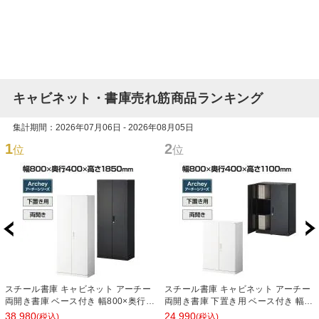
キャビネット・書庫売れ筋商品ランキング
集計期間：2026年07月06日 - 2026年08月05日
1
2
位
位
スチール書庫 キャビネット アーチー
スチール書庫 キャビネット アーチー
両開き書庫 ベース付き 幅800×奥行
両開き書庫 下置き用 ベース付き 幅
400×高さ1850mm
800×奥行400×高さ1100mm
38,980
24,990
(税込)
(税込)