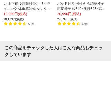
カ 上下前後調節肘掛け リクラ
パッド付き 肘付き 会議室椅子
イニング 体重感知式 シンクロ
応接椅子 幅640×奥行695×高さ
ロッキング オフィスチェア
19,990円(税込)
1030～1115mm
26,990円(税込)
18,173円(税抜)
24,537円(税抜)
59件
47件
この商品をチェックした人はこんな商品もチェッ
クしています