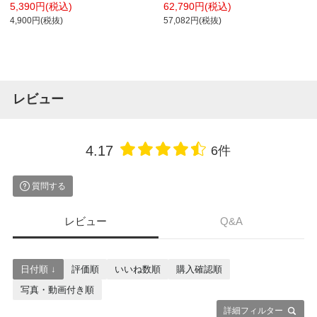
GP-TAK
W4 幅900×奥行45×高さ1320mm プラ
5,390円(税込)
62,790円(税込)
ス(PLUS)
4,900円(税抜)
57,082円(税抜)
レビュー
4.17
6件
質問する
レビュー
Q&A
日付順 ↓
評価順
いいね数順
購入確認順
写真・動画付き順
詳細フィルター