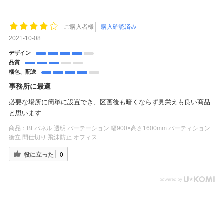
ご購入者様
購入確認済み
2021-10-08
デザイン
品質
梱包、配送
事務所に最適
必要な場所に簡単に設置でき、区画後も暗くならず見栄えも良い商品
と思います
商品：
BFパネル 透明 パーテーション 幅900×高さ1600mm パーティション
衝立 間仕切り 飛沫防止 オフィス
役に立った
0