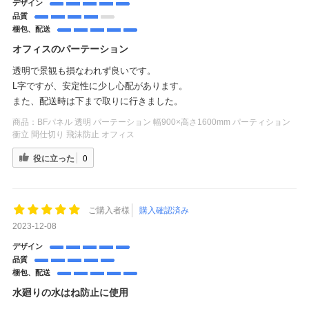
デザイン
品質
梱包、配送
オフィスのパーテーション
透明で景観も損なわれず良いです。
L字ですが、安定性に少し心配があります。
また、配送時は下まで取りに行きました。
商品：
BFパネル 透明 パーテーション 幅900×高さ1600mm パーティション
衝立 間仕切り 飛沫防止 オフィス
役に立った
0
ご購入者様
購入確認済み
2023-12-08
デザイン
品質
梱包、配送
水廻りの水はね防止に使用