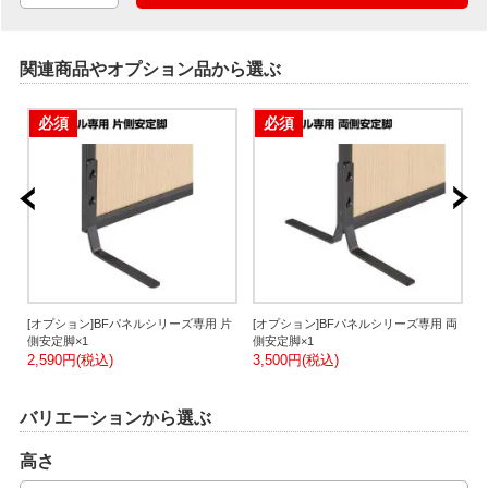
関連商品やオプション品から選ぶ
必須
必須
T
[オプション]BFパネルシリーズ専用 片
[オプション]BFパネルシリーズ専用 両
側安定脚×1
側安定脚×1
8
2,590円(税込)
3,500円(税込)
バリエーションから選ぶ
高さ