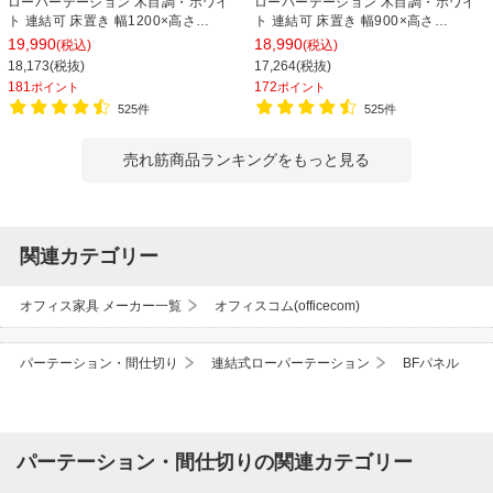
ローパーテーション 木目調・ホワイ
ローパーテーション 木目調・ホワイ
ト 連結可 床置き 幅1200×高さ
ト 連結可 床置き 幅900×高さ
1800mm パーティション 衝立 間仕切
1800mm パーティション 衝立 間仕切
19,990
18,990
(税込)
(税込)
り オフィス 目隠し
り オフィス 目隠し
18,173(税抜)
17,264(税抜)
181
172
ポイント
ポイント
525件
525件
売れ筋商品ランキングをもっと見る
関連カテゴリー
オフィス家具 メーカー一覧
オフィスコム(officecom)
パーテーション・間仕切り
連結式ローパーテーション
BFパネル
パーテーション・間仕切りの関連カテゴリー