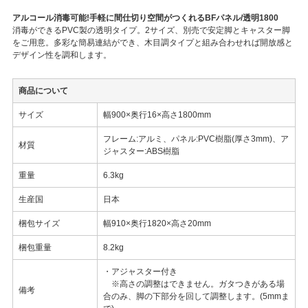
アルコール消毒可能!手軽に間仕切り空間がつくれるBFパネル/透明1800
消毒ができるPVC製の透明タイプ。2サイズ、別売で安定脚とキャスター脚
をご用意。多彩な簡易連結ができ、木目調タイプと組み合わせれば開放感と
デザイン性を調和します。
商品について
サイズ
幅900×奥行16×高さ1800mm
フレーム:アルミ、パネル:PVC樹脂(厚さ3mm)、ア
材質
ジャスター:ABS樹脂
重量
6.3kg
生産国
日本
梱包サイズ
幅910×奥行1820×高さ20mm
梱包重量
8.2kg
・アジャスター付き
※高さの調整はできません。ガタつきがある場
備考
合のみ、脚の下部分を回して調整します。(5mmま