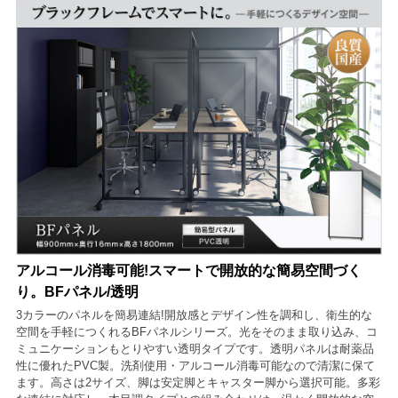
アルコール消毒可能!スマートで開放的な簡易空間づく
り。BFパネル/透明
3カラーのパネルを簡易連結!開放感とデザイン性を調和し、衛生的な
空間を手軽につくれるBFパネルシリーズ。光をそのまま取り込み、コ
ミュニケーションもとりやすい透明タイプです。透明パネルは耐薬品
性に優れたPVC製。洗剤使用・アルコール消毒可能なので清潔に保て
ます。高さは2サイズ、脚は安定脚とキャスター脚から選択可能。多彩