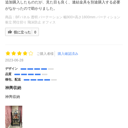
追加購入したものだが、見た目も良く、連結金具を別途購入する必要
がなかったので助かりました。
商品：
BFパネル 透明 パーテーション 幅900×高さ1800mm パーティション
衝立 間仕切り 飛沫防止 オフィス
役に立った
0
ご購入者様
購入確認済み
2023-06-28
デザイン
品質
梱包、配送
神輿収納
神輿収納