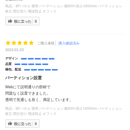
商品：
BFパネル 透明 パーテーション 幅900×高さ1800mm パーティション
衝立 間仕切り 飛沫防止 オフィス
役に立った
0
ご購入者様
購入確認済み
2023-01-23
デザイン
品質
梱包、配送
パーティション設置
Webにて説明通りの部材で
問題なく設置できました。
透明で見通しも良く、満足しています。
商品：
BFパネル 透明 パーテーション 幅900×高さ1600mm パーティション
衝立 間仕切り 飛沫防止 オフィス
役に立った
0