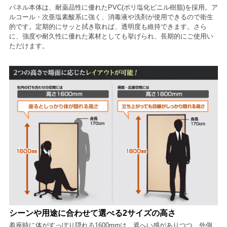
パネル本体は、耐薬品性に優れたPVC(ポリ塩化ビニル樹脂)を採用。ア
ルコール・次亜塩素酸系に強く、消毒液や洗剤が使用できるので衛生
的です。定期的にサッと拭き取れば、透明度も維持できます。さら
に、強度や耐久性に優れた素材としても挙げられ、長期的にご使用い
ただけます。
シーンや用途に合わせて選べる2サイズの高さ
着座時に体がすっぽり隠れる1600mmは、遮へい感がありつつ、外側