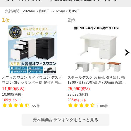
集計期間：2026年07月06日 - 2026年08月05日
1
2
位
位
オフィスワゴン サイドワゴン デスク
スチールデスク 片袖机 引き出し 幅
ワゴン 3段 シリンダー錠 鍵付き 幅
1200×奥行700×高さ700mm 配線穴
390×奥行510×高さ600mm【ホワイ
事務机 ビジネスデスク
11,990
25,990
(税込)
(税込)
ト・ブラック】
10,900(税抜)
23,628(税抜)
109
236
ポイント
ポイント
727件
1,188件
売れ筋商品ランキングをもっと見る