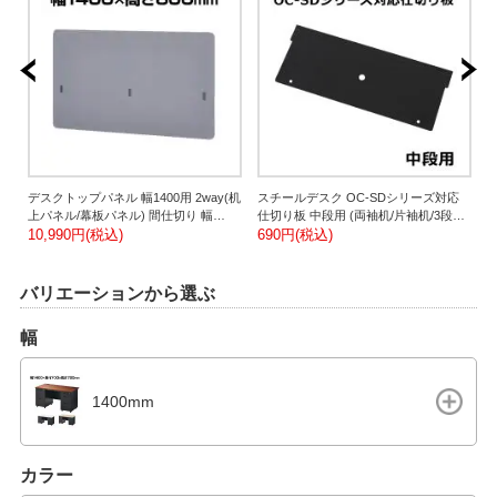
デスクトップパネル 幅1400用 2way(机
スチールデスク OC-SDシリーズ対応
机/
上パネル/幕板パネル) 間仕切り 幅
仕切り板 中段用 (両袖机/片袖机/3段脇
仕
1400×厚み11×高さ800mm
10,990円(税込)
机用)
690円(税込)
7
バリエーションから選ぶ
幅
1400mm
カラー