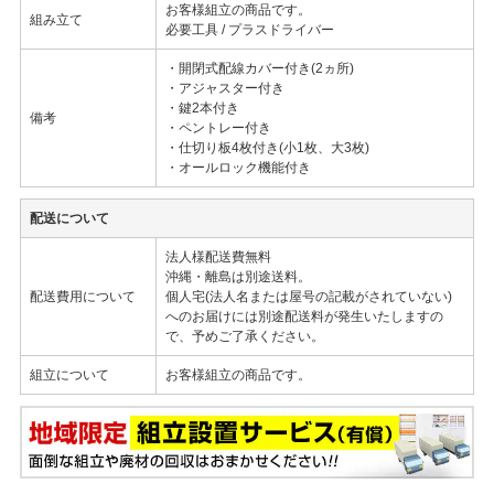
お客様組立の商品です。
組み立て
必要工具 / プラスドライバー
・開閉式配線カバー付き(2ヵ所)
・アジャスター付き
・鍵2本付き
備考
・ペントレー付き
・仕切り板4枚付き(小1枚、大3枚)
・オールロック機能付き
配送について
法人様配送費無料
沖縄・離島は別途送料。
配送費用について
個人宅(法人名または屋号の記載がされていない)
へのお届けには別途配送料が発生いたしますの
で、予めご了承ください。
組立について
お客様組立の商品です。