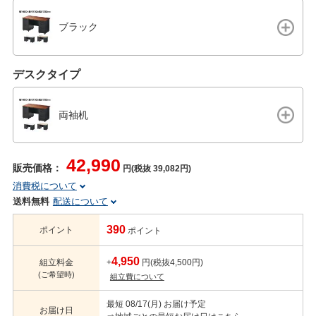
ブラック
デスクタイプ
両袖机
42,990
販売価格：
円(税抜 39,082円)
消費税について
送料無料
配送について
390
ポイント
ポイント
4,950
組立料金
+
円(税抜4,500円)
(ご希望時)
組立費について
最短 08/17(月) お届け予定
お届け日