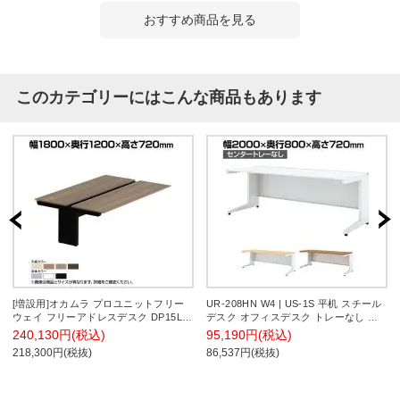
おすすめ商品を見る
このカテゴリーにはこんな商品もあります
[増設用]オカムラ プロユニットフリー
UR-208HN W4 | US-1S 平机 スチール
ウェイ フリーアドレスデスク DP15LE
デスク オフィスデスク トレーなし 幅
両面ジョイント パネル脚 配線カバー置
2000×奥行800×高さ720mm プラス
240,130円(税込)
95,190円(税込)
式 プライズウッド 幅1800×奥行1200×
(PLUS)
218,300円(税抜)
86,537円(税抜)
高さ720mm