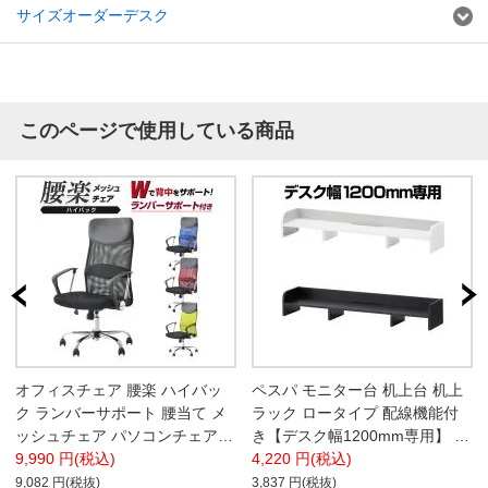
サイズオーダーデスク
このページで使用している商品
オフィスチェア 腰楽 ハイバッ
ペスパ モニター台 机上台 机上
ク ランバーサポート 腰当て メ
ラック ロータイプ 配線機能付
ッシュチェア パソコンチェア
き【デスク幅1200mm専用】 デ
幅620×奥620×高さ1090-
9,990 円(税込)
スク 収納 PCラック 卓上ラック
4,220 円(税込)
1190mm
デスク棚 書類棚 A4対応
9,082 円(税抜)
3,837 円(税抜)