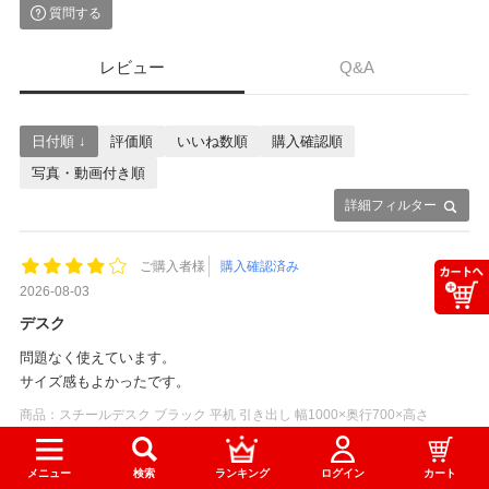
質問する
レビュー
Q&A
日付順 ↓
評価順
いいね数順
購入確認順
写真・動画付き順
詳細フィルター
ご購入者様
購入確認済み
2026-08-03
デスク
問題なく使えています。
サイズ感もよかったです。
商品：
スチールデスク ブラック 平机 引き出し 幅1000×奥行700×高さ
720mm 配線穴 事務机 ビジネスデスク
役に立った
0
メニュー
検索
ランキング
ログイン
カート