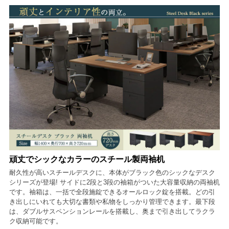
頑丈でシックなカラーのスチール製両袖机
耐久性が高いスチールデスクに、本体がブラック色のシックなデスク
シリーズが登場! サイドに2段と3段の袖箱がついた大容量収納の両袖机
です。袖箱は、一括で全段施錠できるオールロック錠を搭載。どの引
き出しにいれても大切な書類や私物をしっかり管理できます。最下段
は、ダブルサスペンションレールを搭載し、奥まで引き出してラクラ
ク収納可能です。