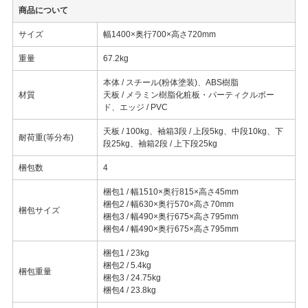
商品について
サイズ
幅1400×奥行700×高さ720mm
重量
67.2kg
本体 / スチール(粉体塗装)、ABS樹脂
材質
天板 / メラミン樹脂化粧板・パーティクルボー
ド、エッジ / PVC
天板 / 100kg、袖箱3段 / 上段5kg、中段10kg、下
耐荷重(等分布)
段25kg、袖箱2段 / 上下段25kg
梱包数
4
梱包1 / 幅1510×奥行815×高さ45mm
梱包2 / 幅630×奥行570×高さ70mm
梱包サイズ
梱包3 / 幅490×奥行675×高さ795mm
梱包4 / 幅490×奥行675×高さ795mm
梱包1 / 23kg
梱包2 / 5.4kg
梱包重量
梱包3 / 24.75kg
梱包4 / 23.8kg