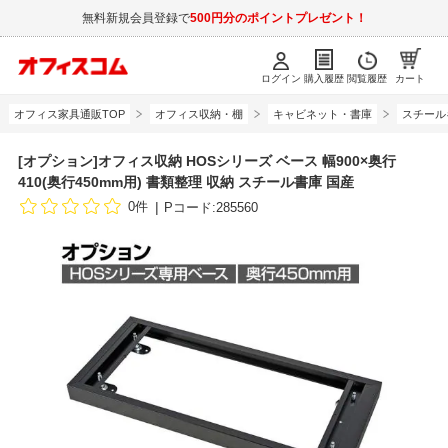
無料新規会員登録で
500円分のポイントプレゼント！
ログイン
購入履歴
閲覧履歴
カート
オフィス家具通販TOP
オフィス収納・棚
キャビネット・書庫
スチール
[オプション]オフィス収納 HOSシリーズ ベース 幅900×奥行
410(奥行450mm用) 書類整理 収納 スチール書庫 国産
0件
Pコード:285560