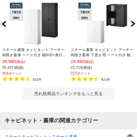
スチール書庫 キャビネット アーチー
スチール書庫 キャビネット アーチー
両開き書庫 ベース付き 幅800×奥行
両開き書庫 下置き用 ベース付き 幅
400×高さ1850mm
800×奥行400×高さ1100mm
38,980
24,990
(税込)
(税込)
35,437(税抜)
22,719(税抜)
354
227
ポイント
ポイント
821件
821件
売れ筋商品ランキングをもっと見る
キャビネット・書庫の関連カテゴリー
スチールキャビネット・スチール書庫