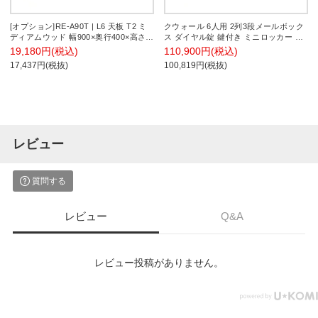
[オプション]RE-A90T | L6 天板 T2 ミ
クウォール 6人用 2列3段メールボック
ディアムウッド 幅900×奥行400×高さ
ス ダイヤル錠 鍵付き ミニロッカー ホ
20mm プラス(PLUS)
ワイト ブラック 幅900×奥行450×高さ
19,180円(税込)
110,900円(税込)
1050mm メールロッカー パーソナルロ
17,437円(税抜)
100,819円(税抜)
ッカー 個人ロッカー RW45-610P-D2
RK45-610P-D2 【国産】 【完成品】
レビュー
質問する
レビュー
Q&A
レビュー投稿がありません。