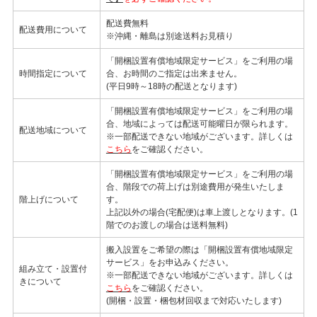
配送費無料
配送費用について
※沖縄・離島は別途送料お見積り
「開梱設置有償地域限定サービス」をご利用の場
時間指定について
合、お時間のご指定は出来ません。
(平日9時～18時の配送となります)
「開梱設置有償地域限定サービス」をご利用の場
合、地域によっては配送可能曜日が限られます。
配送地域について
※一部配送できない地域がございます。詳しくは
こちら
をご確認ください。
「開梱設置有償地域限定サービス」をご利用の場
合、階段での荷上げは別途費用が発生いたしま
階上げについて
す。
上記以外の場合(宅配便)は車上渡しとなります。(1
階でのお渡しの場合は送料無料)
搬入設置をご希望の際は「開梱設置有償地域限定
サービス」をお申込みください。
組み立て・設置付
※一部配送できない地域がございます。詳しくは
きについて
こちら
をご確認ください。
(開梱・設置・梱包材回収まで対応いたします)