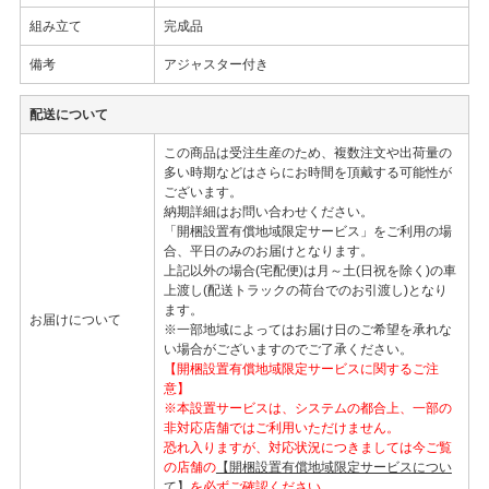
組み立て
完成品
備考
アジャスター付き
配送について
この商品は受注生産のため、複数注文や出荷量の
多い時期などはさらにお時間を頂戴する可能性が
ございます。
納期詳細はお問い合わせください。
「開梱設置有償地域限定サービス」をご利用の場
合、平日のみのお届けとなります。
上記以外の場合(宅配便)は月～土(日祝を除く)の車
上渡し(配送トラックの荷台でのお引渡し)となり
ます。
お届けについて
※一部地域によってはお届け日のご希望を承れな
い場合がございますのでご了承ください。
【開梱設置有償地域限定サービスに関するご注
意】
※本設置サービスは、システムの都合上、一部の
非対応店舗ではご利用いただけません。
恐れ入りますが、対応状況につきましては今ご覧
の店舗の
【開梱設置有償地域限定サービスについ
て】
を必ずご確認ください。