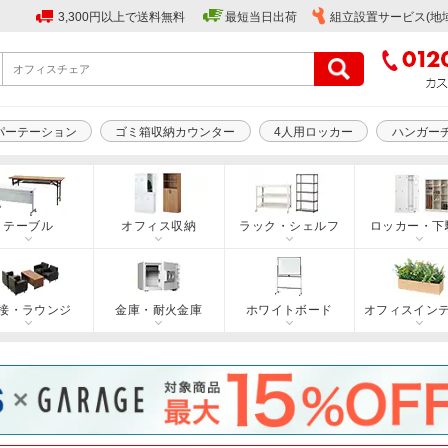
3,300円以上で送料無料
最短当日出荷
組立設置サービス(地
パーテーション
ゴミ箱収納カウンター
4人用ロッカー
ハンガー
テーブル
オフィス収納
ラック・シェルフ
ロッカー・下
接・ラウンジ
金庫・耐火金庫
ホワイトボード
オフィスイン