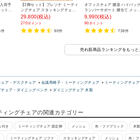
日入荷予
【2脚セット】プレソナ ミーティ
オフィスチェア 腰楽 ハイバッ
ャットチ
ングチェア スタッキングチェア
ランバーサポート 腰当て メッ
オフィス
キャスター付き 座面クッション
ュチェア パソコンチェア 幅620
29,800
(税込)
9,990
(税込)
議椅子 幅
幅570×奥行565×高さ805mm 会
奥620×高さ1090-1190mm
270
90
ポイント
ポイント
930mm
議室 収納 法人 大人数 重ねる 会
75件
90件
738件
議用椅子 会議用チェア
売れ筋商品ランキングをもっと
チェア・デスクチェア
会議用椅子・ミーティングチェア
ミーティングチェア
グチェア・ダイニングベンチ
ダイニングチェア 木製
ティングチェアの関連カテゴリー
ル付き
ミーティングチェア 固定脚
メッシュ
布・ファブリック
木
ス
ミーティングチェア ソファ
スタッキングチェア
メッシュ
布・フ