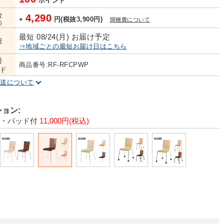
ポイント
金
4,290
+
円(税抜3,900円)
開梱費について
)
最短 08/24(月) お届け予定
日
⇒地域ごとの最短お届け日はこちら
号
商品番号:RF-RFCPWP
ド
配送について
ョン:
脚・パッド付
11,000円(税込)