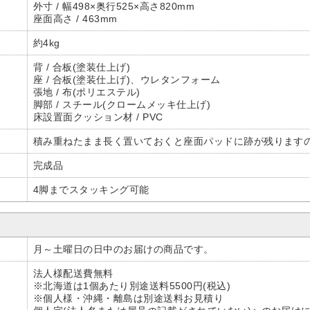
外寸 / 幅498×奥行525×高さ820mm
座面高さ / 463mm
約4kg
背 / 合板(塗装仕上げ)
座 / 合板(塗装仕上げ)、ウレタンフォーム
張地 / 布(ポリエステル)
脚部 / スチール(クロームメッキ仕上げ)
床設置面クッション材 / PVC
積み重ねたまま長く置いておくと座面パッドに跡が残ります
完成品
4脚までスタッキング可能
月～土曜日の日中のお届けの商品です。
法人様配送費無料
※北海道は1個あたり別途送料5500円(税込)
※個人様・沖縄・離島は別途送料お見積り