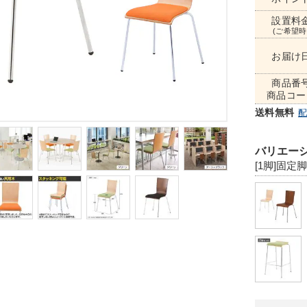
設置料
(ご希望時
お届け
商品番
商品コー
送料無料
バリエーシ
[1脚]固定