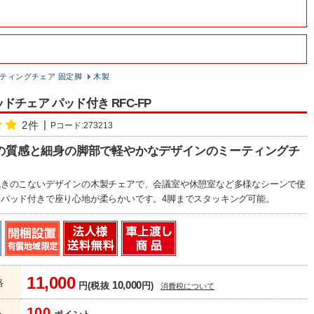
ティングチェア 固定脚
木製
ドチェア パッド付き RFC-FP
2件
Pコード:273213
の質感と細身の脚部で軽やかなデザインのミーティングチ
飽きのこないデザインの木製チェアで、会議室や休憩室など多様なシーンで使
パッド付きで座り心地が柔らかいです。4脚までスタッキング可能。
11,000
格
10,000
円(税抜
円)
消費税について
100
ト