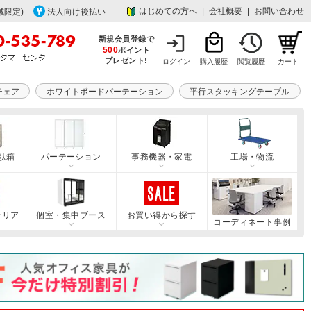
はじめての方へ
|
会社概要
|
お問い合わせ
域限定)
法人向け後払い
新規会員登録で
500
ポイント
プレゼント!
ログイン
購入履歴
閲覧履歴
カート
チェア
ホワイトボードパーテーション
平行スタッキングテーブル
駄箱
パーテーション
事務機器・家電
工場・物流
テリア
個室・集中ブース
お買い得から探す
コーディネート事例