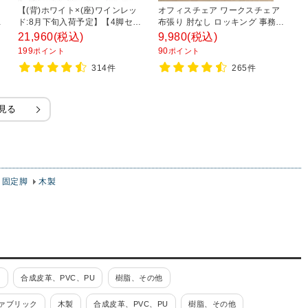
ク
【(背)ホワイト×(座)ワインレッ
オフィスチェア ワークスチェア
オ
シ
ド:8月下旬入荷予定】【4脚セッ
布張り 肘なし ロッキング 事務椅
ア
×
ト】ミーティングチェア 会議用
子 デスクチェア 幅590×奥行
き
21,960
(税込)
9,980
(税込)
2
椅子 会議用チェア 固定脚 アグレ
590×高さ770～850mm
ラ
199
90
2
ポイント
ポイント
アチェア スタッキング可能 レザ
フ
314件
265件
ー 幅475×奥行545×高さ750mm
見る
 固定脚
木製
製
合成皮革、PVC、PU
樹脂、その他
ァブリック
木製
合成皮革、PVC、PU
樹脂、その他