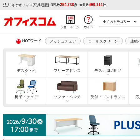
254,738
499,111
|
法人向けオフィス家具通販
商品数
点
会員数
社
HOTワード
メッシュチェア
ロールスクリーン
連結
デスク・机
フリーアドレス
デスク周辺用品
椅子・チェア
ソファ・ベンチ
受付・エントランス
応