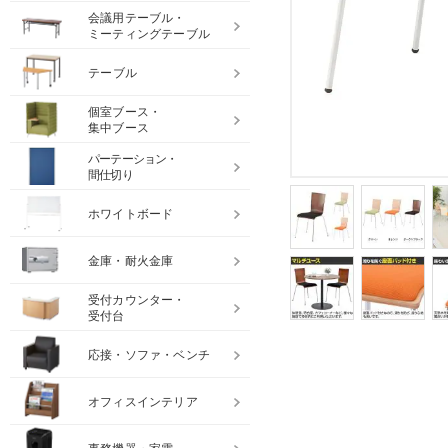
会議用テーブル・
ミーティングテーブル
テーブル
個室ブース・
集中ブース
パーテーション・
間仕切り
ホワイトボード
金庫・耐火金庫
受付カウンター・
受付台
応接・ソファ・ベンチ
オフィスインテリア