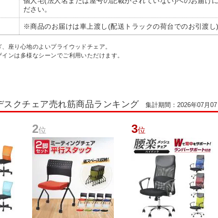
個人宅(法人名または屋号の記載がされていない)へのお届け
ださい。
※商品のお届けは車上渡し(配送トラックの荷台でのお引渡し
ぎ、座り心地のよいプライウッドチェア。
ザインは多様なシーンでご利用いただけます。
デスクチェア売れ筋商品ランキング
集計期間：2026年07月07日
2
3
位
位