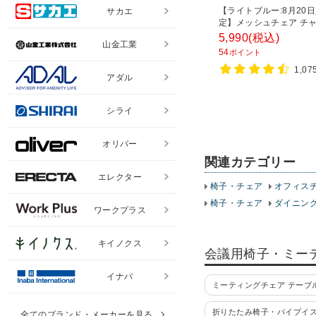
【ライトブルー:8月20
サカエ
定】メッシュチェア チ
ェア ランバーサポート 
5,990
(税込)
山金工業
チェア デスクチェア 会
54
ポイント
580×奥行580×高さ835-
1,0
アダル
シライ
オリバー
関連カテゴリー
エレクター
椅子・チェア
オフィス
椅子・チェア
ダイニン
ワークプラス
キイノクス
会議用椅子・ミー
イナバ
ミーティングチェア テーブ
折りたたみ椅子・パイプイ
全てのブランド・メーカーを見る