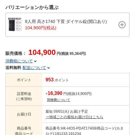
バリエーションから選ぶ
8人用 高さ1740 下置 ダイヤル錠(開口あり)
104,900円(税込)
104,900
販売価格：
円(税抜 95,364円)
消費税について
送料無料
配送について
953
ポイント
ポイント
16,390
設置料金
+
円(税抜14,900円)
(ご希望時)
開梱費について
最短 09/01(火) お届け予定
お届け日
⇒地域ごとの最短お届け日はこちら
商品番号
商品番号:HK-HOS-PDAT17408/商品コード(カタ
商品コード
ログ):191233,191234