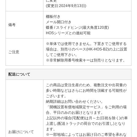
に変更
(変更日:2024年9月13日)
棚板付き
メール開口付き
備考
蝶番 / スライドヒンジ(最大角度120度)
HOSシリーズとの連結可能
※単体では使用できません。下置きでご使用する
場合は、別売りのベース(HK-HOS-B2)の上に設置
ご注意
してご使用下さい。
※非常解除用番号検索キーは別売りとなります。
配送について
この商品は受注生産のため、複数注文や出荷量の
多い時期などはさらにお時間を頂戴する可能性が
ございます。
納期詳細はお問い合わせください。
「開梱設置有償地域限定サービス」をご利用の場
合、平日のみのお届けとなります。
上記以外の場合(宅配便)は月～土(日祝を除く)の車
上渡し(配送トラックの荷台でのお引渡し)となり
ます。
お届けについて
※一部地域によってはお届け日のご希望を承れな