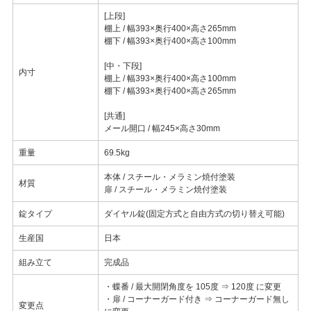
[上段]
棚上 / 幅393×奥行400×高さ265mm
棚下 / 幅393×奥行400×高さ100mm
[中・下段]
内寸
棚上 / 幅393×奥行400×高さ100mm
棚下 / 幅393×奥行400×高さ265mm
[共通]
メール開口 / 幅245×高さ30mm
重量
69.5kg
本体 / スチール・メラミン焼付塗装
材質
扉 / スチール・メラミン焼付塗装
錠タイプ
ダイヤル錠(固定方式と自由方式の切り替え可能)
生産国
日本
組み立て
完成品
・蝶番 / 最大開閉角度を 105度 ⇒ 120度 に変更
・扉 / コーナーガード付き ⇒ コーナーガード無し
変更点