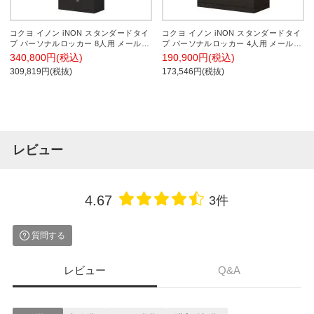
コクヨ イノン iNON スタンダードタイ
コクヨ イノン iNON スタンダードタイ
プ パーソナルロッカー 8人用 メール穴
プ パーソナルロッカー 4人用 メール穴
あり 庫内仕切りSタイプ 中段オープン
あり 庫内仕切りSタイプ 下段ラテラル
340,800円(税込)
190,900円(税込)
プッシュオートロック ブラック 幅
シリンダー錠 ブラック 幅900×奥行
309,819円(税抜)
173,546円(税抜)
900×奥行450×高さ1910mm
450×高さ1170mm
レビュー
4.67
3件
質問する
レビュー
Q&A