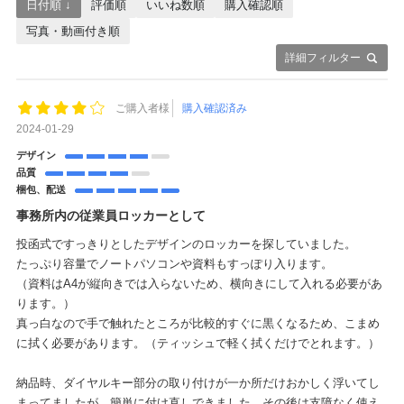
日付順 ↓
評価順
いいね数順
購入確認順
写真・動画付き順
詳細フィルター
ご購入者様
購入確認済み
2024-01-29
デザイン
品質
梱包、配送
事務所内の従業員ロッカーとして
投函式ですっきりとしたデザインのロッカーを探していました。
たっぷり容量でノートパソコンや資料もすっぽり入ります。
（資料はA4が縦向きでは入らないため、横向きにして入れる必要があ
ります。）
真っ白なので手で触れたところが比較的すぐに黒くなるため、こまめ
に拭く必要があります。（ティッシュで軽く拭くだけでとれます。）
納品時、ダイヤルキー部分の取り付けが一か所だけおかしく浮いてし
まってましたが、簡単に付け直しできました。その後は支障なく使え