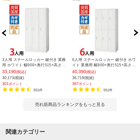
3人用 スチールロッカー 鍵付き 業務
6人用 スチールロッカー 鍵付き ホワ
用 ホワイト 幅900×奥行515×高さ
イト 業務用 幅900×奥行515×高さ
1790mm【国産】【完成品】 オフィ
1790mm【国産】【完成品】 オフィ
33,190
40,390
(税込)
(税込)
スロッカー 下駄箱 シューズロッカー
スロッカー 下駄箱 シューズロッカー
30,173(税抜)
36,719(税抜)
更衣ロッカー
更衣ロッカー 収納 3列2段
301
367
ポイント
ポイント
551件
551件
売れ筋商品ランキングをもっと見る
関連カテゴリー