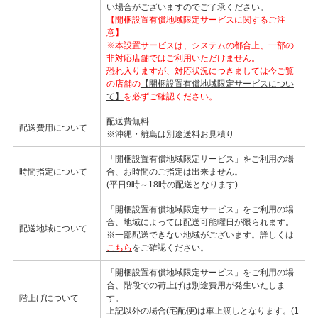
い場合がございますのでご了承ください。
【開梱設置有償地域限定サービスに関するご注
意】
※本設置サービスは、システムの都合上、一部の
非対応店舗ではご利用いただけません。
恐れ入りますが、対応状況につきましては今ご覧
の店舗の
【開梱設置有償地域限定サービスについ
て】
を必ずご確認ください。
配送費無料
配送費用について
※沖縄・離島は別途送料お見積り
「開梱設置有償地域限定サービス」をご利用の場
時間指定について
合、お時間のご指定は出来ません。
(平日9時～18時の配送となります)
「開梱設置有償地域限定サービス」をご利用の場
合、地域によっては配送可能曜日が限られます。
配送地域について
※一部配送できない地域がございます。詳しくは
こちら
をご確認ください。
「開梱設置有償地域限定サービス」をご利用の場
合、階段での荷上げは別途費用が発生いたしま
階上げについて
す。
上記以外の場合(宅配便)は車上渡しとなります。(1