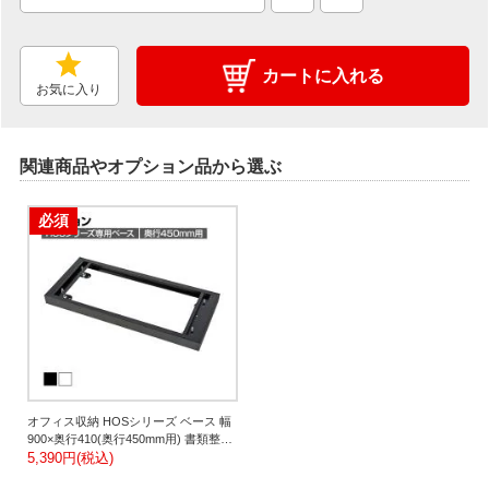
カートに入れる
お気に入り
関連商品やオプション品から選ぶ
必須
オフィス収納 HOSシリーズ ベース 幅
900×奥行410(奥行450mm用) 書類整理
収納 スチール書庫 国産
5,390円(税込)