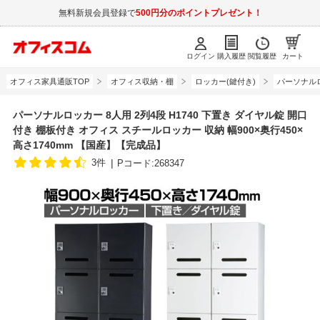
無料新規会員登録で
500円分のポイントプレゼント！
ログイン
購入履歴
閲覧履歴
カート
オフィス家具通販TOP
オフィス収納・棚
ロッカー(鍵付き)
パーソナル
パーソナルロッカー 8人用 2列4段 H1740 下置き ダイヤル錠 開口
付き 棚板付き オフィス スチールロッカー 収納 幅900×奥行450×
高さ1740mm 【国産】【完成品】
3件
Pコード:268347