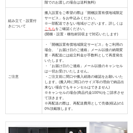
階でのお渡しの場合は送料無料)
搬入設置をご希望の際は「開梱設置有償地域限定
サービス」をお申込みください。
組み立て・設置付
※一部配送できない地域がございます。詳しくは
きについて
こちら
をご確認ください。
(開梱・設置・梱包材回収まで対応いたします)
・「開梱設置有償地域限定サービス」をご利用の
場合、「お届け日のご連絡」メール以後の納期変
更・再配送には組立料金が手数料として再度発生
いたします。
・「お届け日のご連絡」メール以後のキャンセル
は一切お受けいたしません。
ご注意
・ご注文前に間口や搬入経路の確認をお願いいた
します。(搬入時に間口のサイズ等の理由で納品出
来ない場合でもキャンセルはできません)
※キャンセルの場合(商品代金100%)をご請求させ
て頂きます。
※再配送の際は、再配送費用として売価(税込)の1
0%頂戴致します。