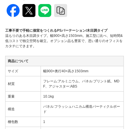
工事不要で手軽に個室をつくれるPSパーテーション/木目調タイプ
温もりのある木目調タイプ。幅900×高さ1503mm。施工型に比べ、短時間&
低コストで独立空間を確立。オプション品も豊富で、思い通りのオフィスを
カタチにできます。
商品について
サイズ
幅900×奥行40×高さ1503mm
フレーム:アルミニウム、パネル:プリント紙、MD
材質
F、アジャスター:ABS
重量
10.1kg
パネル:フラッシュハニカム構造パーティクルボー
構造
ド
梱包数
1