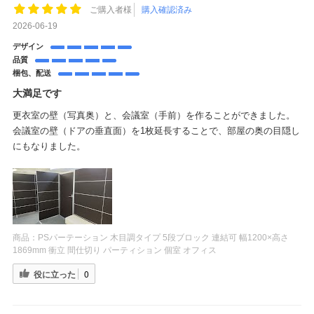
ご購入者様
購入確認済み
2026-06-19
デザイン
品質
梱包、配送
大満足です
更衣室の壁（写真奥）と、会議室（手前）を作ることができました。
会議室の壁（ドアの垂直面）を1枚延長することで、部屋の奥の目隠し
にもなりました。
商品：
PSパーテーション 木目調タイプ 5段ブロック 連結可 幅1200×高さ
1869mm 衝立 間仕切り パーティション 個室 オフィス
役に立った
0