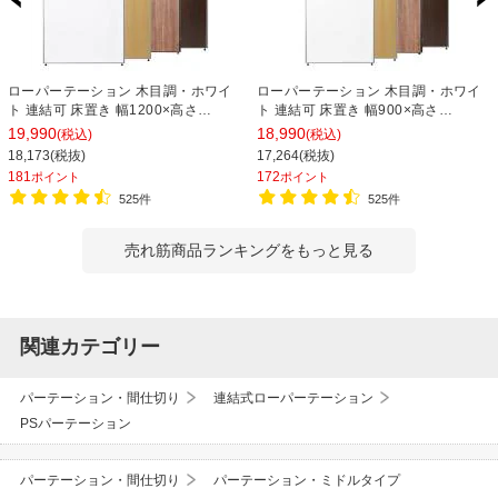
ローパーテーション 木目調・ホワイ
ローパーテーション 木目調・ホワイ
ト 連結可 床置き 幅1200×高さ
ト 連結可 床置き 幅900×高さ
1800mm パーティション 衝立 間仕切
1800mm パーティション 衝立 間仕切
19,990
18,990
(税込)
(税込)
り オフィス 目隠し
り オフィス 目隠し
18,173(税抜)
17,264(税抜)
181
172
ポイント
ポイント
525件
525件
売れ筋商品ランキングをもっと見る
関連カテゴリー
パーテーション・間仕切り
連結式ローパーテーション
PSパーテーション
パーテーション・間仕切り
パーテーション・ミドルタイプ