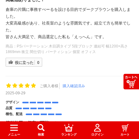
倉庫の片隅に事務すぺーるを設ける目的でダークブラウンを購入しま
した。
大変高級感があり、社長室のような雰囲気です。組立て方も簡単でし
た。
皆さん大満足で、商品選定した私も「えっへん」です。
商品：
PSパーテーション 木目調タイプ 5段ブロック 連結可 幅1200×高さ
1869mm 衝立 間仕切り パーティション 個室 オフィス
役に立った
0
ご購入者様
購入確認済み
2025-09-29
デザイン
品質
梱包、配送
簡単施工で個室が可能に！
引戸式のミーティングブースを購入・施工いたしました。
メニュー
検索
ランキング
ログイン
カート