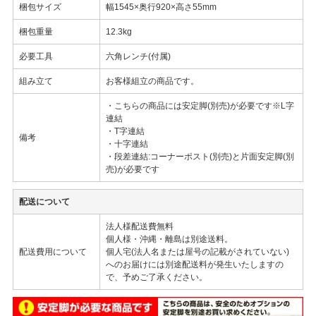
梱包サイズ
幅1545×奥行920×高さ55mm
梱包重量
12.3kg
必要工具
六角レンチ(付属)
組み立て
お客様組立の商品です。
・こちらの商品には安定脚(別売)が必要です※L字
連結
・T字連結
備考
・十字連結
・段差連結:コーナーポスト(別売)と片面安定脚(別
売)が必要です
配送について
法人様配送費無料
個人様・沖縄・離島は別途送料。
配送費用について
個人宅(法人名または屋号の記載がされていない)
へのお届けには別途配送料が発生いたしますの
で、予めご了承ください。