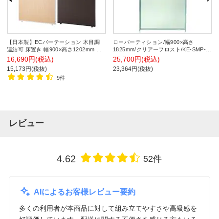
【日本製】ECパーテーション 木目調
ローパーティション/幅900×高さ
連結可 床置き 幅900×高さ1202mm パ
1825mm/クリアーフロスト/KE-SMP-
ーティション 衝立 間仕切り スクリー
1809PC
16,690円(税込)
25,700円(税込)
ン オフィス 会議
15,173円(税抜)
23,364円(税抜)
9件
レビュー
4.62
52件
AIによるお客様レビュー要約
多くの利用者が本商品に対して組み立てやすさや高級感を