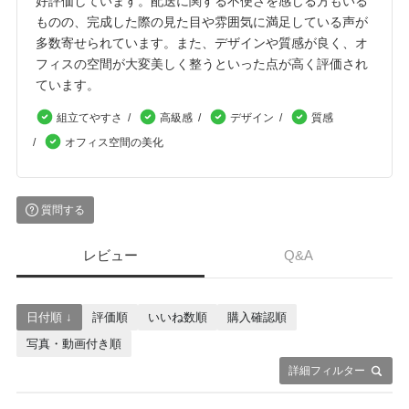
好評価しています。配送に関する不便さを感じる方もいる
ものの、完成した際の見た目や雰囲気に満足している声が
多数寄せられています。また、デザインや質感が良く、オ
フィスの空間が大変美しく整うといった点が高く評価され
ています。
組立てやすさ
高級感
デザイン
質感
オフィス空間の美化
質問する
レビュー
Q&A
日付順 ↓
評価順
いいね数順
購入確認順
写真・動画付き順
詳細フィルター