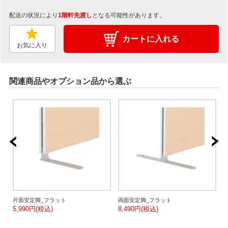
配送の状況により
1階軒先渡し
となる可能性があります。
カートに入れる
お気に入り
関連商品やオプション品から選ぶ
片面安定脚_フラット
両面安定脚_フラット
5,990円(税込)
8,490円(税込)
5