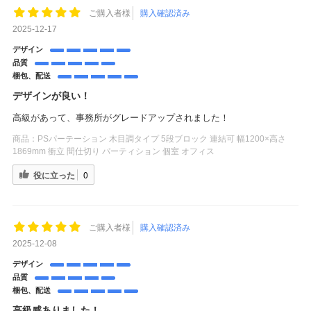
ご購入者様
購入確認済み
2025-12-17
デザイン
品質
梱包、配送
デザインが良い！
高級があって、事務所がグレードアップされました！
商品：
PSパーテーション 木目調タイプ 5段ブロック 連結可 幅1200×高さ
1869mm 衝立 間仕切り パーティション 個室 オフィス
役に立った
0
ご購入者様
購入確認済み
2025-12-08
デザイン
品質
梱包、配送
高級感ありました！