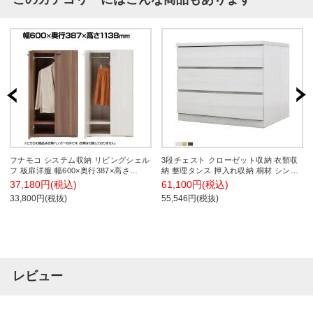
フナモコ システム収納 リビングシェル
3段チェスト クローゼット収納 衣類収
フ 板扉洋服 幅600×奥行387×高さ
納 整理タンス 押入れ収納 桐材 シンプ
1138mm
ル 国産 日本製 幅684×奥行550×高さ
37,180円(税込)
61,100円(税込)
580mm
33,800円(税抜)
55,546円(税抜)
レビュー