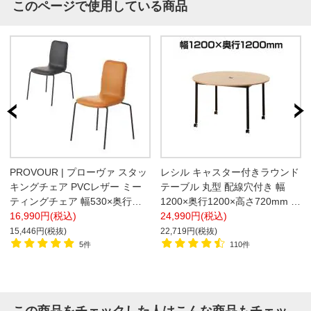
このページで使用している商品
PROVOUR | プローヴァ スタッ
レシル キャスター付きラウンド
キングチェア PVCレザー ミー
テーブル 丸型 配線穴付き 幅
ティングチェア 幅530×奥行
1200×奥行1200×高さ720mm ミ
500×高さ830mm
16,990円(税込)
ーティング 休憩スペース ラウ
24,990円(税込)
ンジ【ホワイト:販売終了】
15,446円(税抜)
22,719円(税抜)
5件
110件
この商品をチェックした人はこんな商品もチェッ