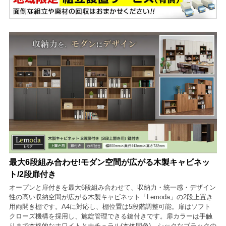
最大6段組み合わせ!モダン空間が広がる木製キャビネッ
ト/2段扉付き
オープンと扉付きを最大6段組み合わせて、収納力・統一感・デザイン
性の高い収納空間が広がる木製キャビネット「Lemoda」の2段上置き
用両開き棚です。A4に対応し、棚位置は5段階調整可能。扉はソフト
クローズ機構を採用し、施錠管理できる鍵付きです。扉カラーは手触
りまで本格的なホワイトとナチュラル(本体同色)、シックなブラックの