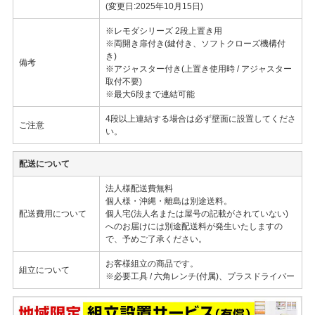
(変更日:2025年10月15日)
※レモダシリーズ 2段上置き用
※両開き扉付き(鍵付き、ソフトクローズ機構付
き)
備考
※アジャスター付き(上置き使用時 / アジャスター
取付不要)
※最大6段まで連結可能
4段以上連結する場合は必ず壁面に設置してくださ
ご注意
い。
配送について
法人様配送費無料
個人様・沖縄・離島は別途送料。
配送費用について
個人宅(法人名または屋号の記載がされていない)
へのお届けには別途配送料が発生いたしますの
で、予めご了承ください。
お客様組立の商品です。
組立について
※必要工具 / 六角レンチ(付属)、プラスドライバー