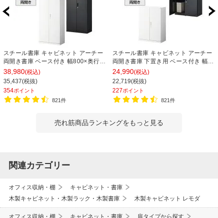
スチール書庫 キャビネット アーチー
スチール書庫 キャビネット アーチー
両開き書庫 ベース付き 幅800×奥行
両開き書庫 下置き用 ベース付き 幅
400×高さ1850mm
800×奥行400×高さ1100mm
38,980
24,990
(税込)
(税込)
35,437(税抜)
22,719(税抜)
354
227
ポイント
ポイント
821件
821件
売れ筋商品ランキングをもっと見る
関連カテゴリー
オフィス収納・棚
キャビネット・書庫
木製キャビネット・木製ラック・木製書庫
木製キャビネット レモダ
オフィス収納・棚
キャビネット・書庫
扉タイプから探す