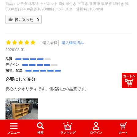
商品：
レモダ 木製キャビネット 3段 扉付き 下置き用 書庫 収納棚 鍵付き 幅
800×奥行443×高さ1098mm (アジャスター使用時1106mm)
役に立った
0
ご購入者様
購入確認済み
2026-08-01
品質
デザイン
梱包、配送
必要にして充分
安心のクオリティです。価格以上の品質です。
商品：
レモダ 木製キャビネット オープン 3段 上置き・下置き兼用 書庫 収納
メニュー
検索
ランキング
ログイン
カート
棚 幅800×奥行397×高さ1098mm (アジャスター使用時1106mm)