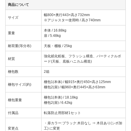
商品について
幅800×奥行443×高さ732mm
サイズ
※アジャスター使用時 / 高さ740mm
本体 / 16.88kg
重量
扉 / 5.48kg
耐荷重(等分布)
天板・棚板 / 25kg
強化紙化粧板、フラッシュ構造、パーティクルボ
材質
ード(天板、底板ハニカム構造)
梱包数
2箱
梱包1(本体) / 幅915×奥行450×高さ125mm
梱包サイズ(約)
梱包2(扉) / 幅960×奥行445×高さ63mm
梱包1(本体) / 18.18kg
梱包重量
梱包2(扉) / 6.42kg
付属品
転落防止用部材1セット
・扉カラー:ブラック:木目なし ⇒ 木目あり(シボ加
変更点
工) に変更