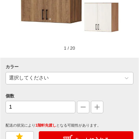
1
/
20
カラー
個数
配送の状況により
1階軒先渡し
となる可能性があります。