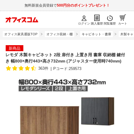
無料新規会員登録で
500円分のポイントプレゼント！
ログイン
購入履歴
閲覧履歴
カート
オフィス家具通販TOP
オフィス収納・棚
キャビネット・書庫
木製キャ
新商品
レモダ 木製キャビネット 2段 扉付き 上置き用 書庫 収納棚 鍵付
き 幅800×奥行443×高さ732mm (アジャスター使用時740mm)
363件
Pコード:259573