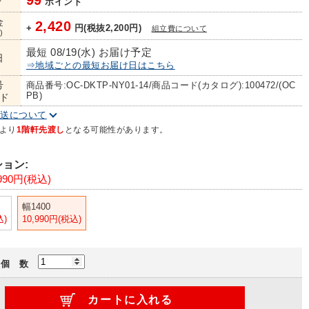
99
ト
ポイント
金
2,420
+
円(税抜2,200円)
組立費について
)
最短 08/19(水) お届け予定
日
⇒地域ごとの最短お届け日はこちら
号
商品番号:OC-DKTP-NY01-14/商品コード(カタログ):100472/(OC
PB)
ド
配送について
より
1階軒先渡し
となる可能性があります。
ョン:
990円(税込)
幅1400
込)
10,990円(税込)
個 数