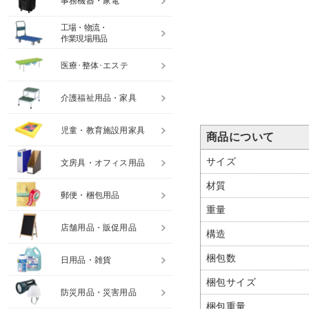
事務機器・家電
工場・物流・
作業現場用品
医療･整体･エステ
介護福祉用品・家具
児童・教育施設用家具
商品について
サイズ
文房具・オフィス用品
材質
郵便・梱包用品
重量
店舗用品・販促用品
構造
梱包数
日用品・雑貨
梱包サイズ
防災用品・災害用品
梱包重量