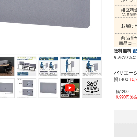
ポイン
組立料
(ご希望時
お届け
商品番
商品コー
送料無料
配送の状況に
バリエーシ
幅1400
10,
幅1200
9,990円(税