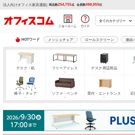
254,755
498,955
|
法人向けオフィス家具通販
商品数
点
会員数
社
HOTワード
メッシュチェア
ロールスクリーン
連結
デスク・机
フリーアドレス
デスク周辺用品
椅子・チェア
ソファ・ベンチ
受付・エントランス
応