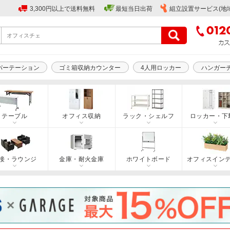
3,300円以上で送料無料
最短当日出荷
組立設置サービス(地
パーテーション
ゴミ箱収納カウンター
4人用ロッカー
ハンガー
テーブル
オフィス収納
ラック・シェルフ
ロッカー・下
接・ラウンジ
金庫・耐火金庫
ホワイトボード
オフィスイン