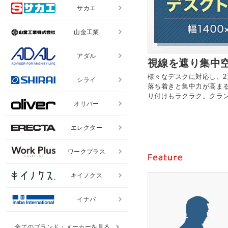
サカエ
山金工業
アダル
視線を遮り集中
様々なデスクに対応し、
シライ
落ち着きと集中力が高ま
り付けもラクラク。クラ
オリバー
エレクター
ワークプラス
キイノクス
イナバ
全てのブランド・メーカーを見る