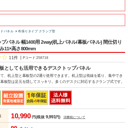
イドパネル
布張りタイプ クランプ型
プパネル 幅1400用 2way(机上パネル/幕板パネル) 間仕切り
厚み11×高さ800mm
11件
Pコード:258718
!幕板としても活用できるデスクトップパネル
て、机上型と幕板型の2通り使用できます。机上型は視線を遮り、集中でき
。幕板型は足元を隠してスッキリ。多くのデスクに対応するクランプ式です。
10,990
格
9,991
円(税抜
円)
消費税について