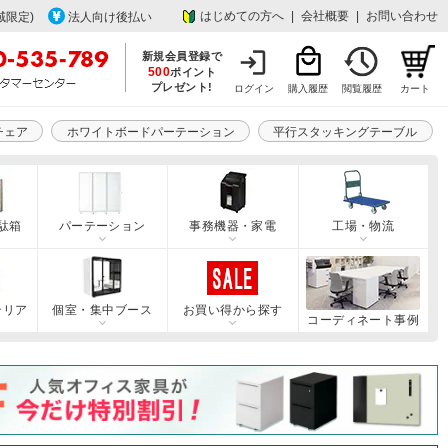
はじめての方へ
|
会社概要
|
お問い合わせ
域限定)
法人向け後払い
新規会員登録で
500
ポイント
プレゼント!
ログイン
購入履歴
閲覧履歴
カート
チェア
ホワイトボードパーテーション
平行スタッキングテーブル
駄箱
パーテーション
事務機器・家電
工場・物流
テリア
個室・集中ブース
お買い得から探す
コーディネート事例